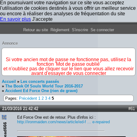
En poursuivant votre navigation sur ce site vous acceptez
l'utilisation de cookies destinés à vous offrir un meilleur service
ou encore à réaliser des analyses de fréquentation du site
En savoir plus
J'accepte
Forum Iron Maiden France
Retour au site
Règlement
S'inscrire
Se connecter
Annonce
IMPORTANT
Si votre ancien mot de passe ne fonctionne pas, utilisez la
fonction 'Mot de passe oublié'
et n'oubliez pas de cliquer sur le lien que vous allez recevoir
avant d'essayer de vous connecter
Accueil
»
Les concerts passés
»
The Book Of Souls World Tour 2016-2017
»
Accident Ed Force One (rien de grave)
Pages:
Précédent
1
2
3
4
5
21/03/2016 21:42:42
#61
Ed Force One est de retour. Plus d'infos ici :
http://ironmaiden.com/news/article/ed-f … e-repaired
ead666