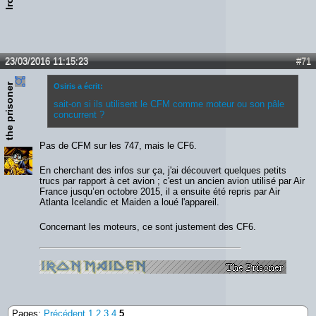
23/03/2016 11:15:23
#71
the prisoner
Osiris a écrit:
sait-on si ils utilisent le CFM comme moteur ou son pâle
concurrent ?
Pas de CFM sur les 747, mais le CF6.
En cherchant des infos sur ça, j'ai découvert quelques petits
trucs par rapport à cet avion ; c'est un ancien avion utilisé par Air
France jusqu’en octobre 2015, il a ensuite été repris par Air
Atlanta Icelandic et Maiden a loué l'appareil.
Concernant les moteurs, ce sont justement des CF6.
Pages:
Précédent
1
2
3
4
5