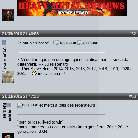
Lien :
http://heavymetalreviews.fr/
21/03/2016 21:46:53
#62
Ils ont bien bossé !!!
thelols666
« N'écoutant que son courage, qui ne lui disait rien, il se garda
d'intervenir. » - Jules Renard
--- Prix Steve Harris 2014, 2015, 2016, 2017, 2018, 2019, 2020 et
2021
---
merci, merci !!!
21/03/2016 21:47:33
#63
s
e
r
e
n
t
e
d
d
i
et merci à tous ces réparateurs
g
e
"born to lose, lived to win"
"nous sommes tous des enfants d'immigrés.1ère, 2ème,3ème
génération" BXN