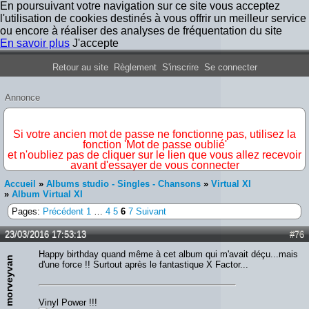
En poursuivant votre navigation sur ce site vous acceptez
l'utilisation de cookies destinés à vous offrir un meilleur service
ou encore à réaliser des analyses de fréquentation du site
En savoir plus
J'accepte
Forum Iron Maiden France
Retour au site
Règlement
S'inscrire
Se connecter
Annonce
IMPORTANT
Si votre ancien mot de passe ne fonctionne pas, utilisez la
fonction 'Mot de passe oublié'
et n'oubliez pas de cliquer sur le lien que vous allez recevoir
avant d'essayer de vous connecter
Accueil
»
Albums studio - Singles - Chansons
»
Virtual XI
»
Album Virtual XI
Pages:
Précédent
1
…
4
5
6
7
Suivant
23/03/2016 17:53:13
#76
Happy birthday quand même à cet album qui m'avait déçu...mais
morveyvan
d'une force !! Surtout après le fantastique X Factor...
Vinyl Power !!!