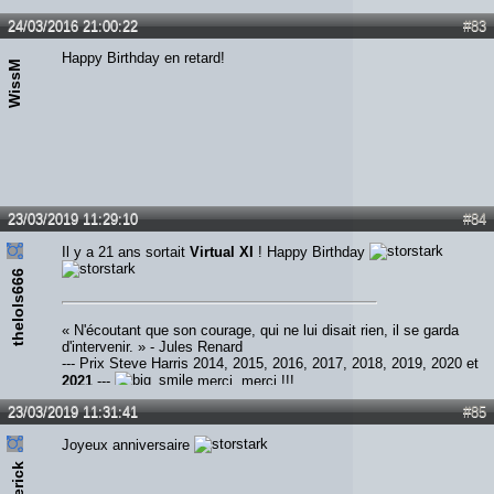
24/03/2016 21:00:22
#83
Happy Birthday en retard!
WissM
23/03/2019 11:29:10
#84
Il y a 21 ans sortait
Virtual XI
! Happy Birthday
thelols666
« N'écoutant que son courage, qui ne lui disait rien, il se garda
d'intervenir. » - Jules Renard
--- Prix Steve Harris 2014, 2015, 2016, 2017, 2018, 2019, 2020 et
2021
---
merci, merci !!!
23/03/2019 11:31:41
#85
Joyeux anniversaire
pierick