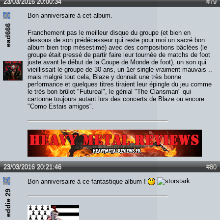
23/03/2016 20:00:34
#79
Bon anniversaire à cet album.
ead666
Franchement pas le meilleur disque du groupe (et bien en
dessous de son prédécesseur qui reste pour moi un sacré bon
album bien trop mésestimé) avec des compositions bâclées (le
groupe était pressé de partir faire leur tournée de matchs de foot
juste avant le début de la Coupe de Monde de foot), un son qui
vieillissait le groupe de 30 ans, un 1er single vraiment mauvais ..
mais malgré tout cela, Blaze y donnait une très bonne
performance et quelques titres tiraient leur épingle du jeu comme
le très bon brûlot "Futureal", le génial "The Clansman" qui
cartonne toujours autant lors des concerts de Blaze ou encore
"Como Estais amigos".
Lien :
http://heavymetalreviews.fr/
23/03/2016 20:21:46
#80
Bon anniversaire à ce fantastique album !
eddie 29