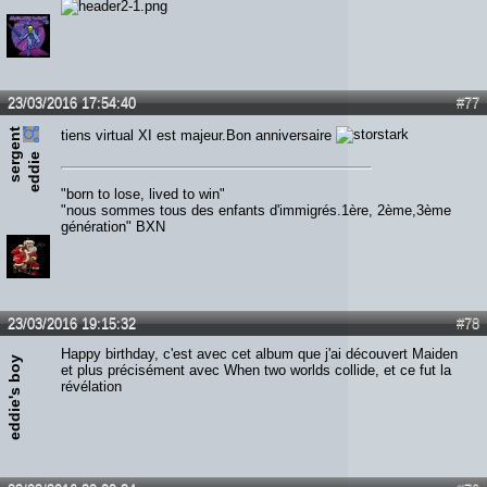
23/03/2016 17:54:40
#77
s
e
r
e
n
t
e
d
d
i
tiens virtual XI est majeur.Bon anniversaire
g
e
"born to lose, lived to win"
"nous sommes tous des enfants d'immigrés.1ère, 2ème,3ème
génération" BXN
23/03/2016 19:15:32
#78
Happy birthday, c'est avec cet album que j'ai découvert Maiden
eddie's boy
et plus précisément avec When two worlds collide, et ce fut la
révélation