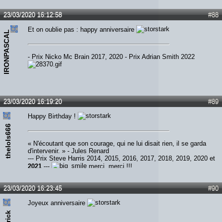
23/03/2020 16:12:58
#88
Et on oublie pas : happy anniversaire
IRONPASCAL
- Prix Nicko Mc Brain 2017, 2020 - Prix Adrian Smith 2022
23/03/2020 16:19:20
#89
Happy Birthday !
thelols666
« N'écoutant que son courage, qui ne lui disait rien, il se garda
d'intervenir. » - Jules Renard
--- Prix Steve Harris 2014, 2015, 2016, 2017, 2018, 2019, 2020 et
2021
---
merci, merci !!!
23/03/2020 16:23:45
#90
Joyeux anniversaire
pierick