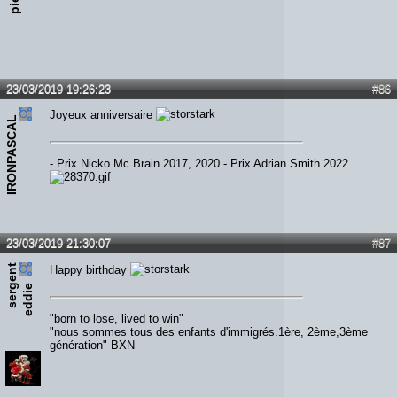
23/03/2019 19:26:23
#86
Joyeux anniversaire
IRONPASCAL
- Prix Nicko Mc Brain 2017, 2020 - Prix Adrian Smith 2022
23/03/2019 21:30:07
#87
s
e
r
e
n
t
e
d
d
i
Happy birthday
g
e
"born to lose, lived to win"
"nous sommes tous des enfants d'immigrés.1ère, 2ème,3ème
génération" BXN