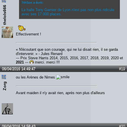
7thSon a écrit:
thelols666
La halle Tony Garnier de Lyon n'est pas non plus ridicule
avec ses 17.000 places.
Effectivement !
« N'écoutant que son courage, qui ne lui disait rien, il se garda
d'intervenir. » - Jules Renard
--- Prix Steve Harris 2014, 2015, 2016, 2017, 2018, 2019, 2020 et
2021
---
merci, merci !!!
06/04/2016 14:49:47
#19
ou les Arènes de Nimes
Zorg
Avant maiden il n'y avait rien, après non plus d'ailleurs
06/04/2016 14:58:43
#20