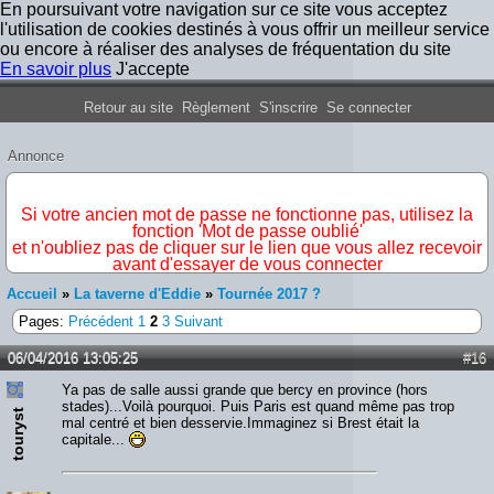
En poursuivant votre navigation sur ce site vous acceptez
l'utilisation de cookies destinés à vous offrir un meilleur service
ou encore à réaliser des analyses de fréquentation du site
En savoir plus
J'accepte
Forum Iron Maiden France
Retour au site
Règlement
S'inscrire
Se connecter
Annonce
IMPORTANT
Si votre ancien mot de passe ne fonctionne pas, utilisez la
fonction 'Mot de passe oublié'
et n'oubliez pas de cliquer sur le lien que vous allez recevoir
avant d'essayer de vous connecter
Accueil
»
La taverne d'Eddie
»
Tournée 2017 ?
Pages:
Précédent
1
2
3
Suivant
06/04/2016 13:05:25
#16
Ya pas de salle aussi grande que bercy en province (hors
stades)...Voilà pourquoi. Puis Paris est quand même pas trop
touryst
mal centré et bien desservie.Immaginez si Brest était la
capitale...