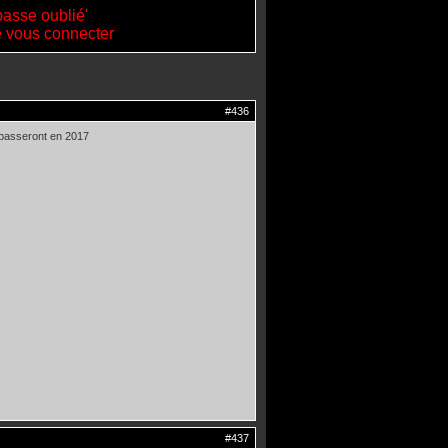
passe oublié'
de vous connecter
#436
ls passeront en 2017
#437