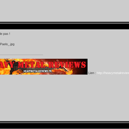
le pas !
Lien :
http://heavymetalreview