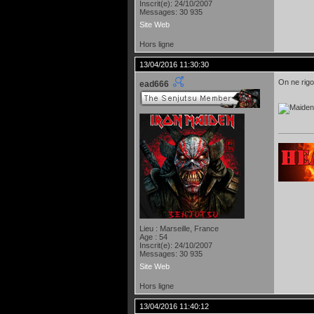
Inscrit(e): 24/10/2007
Messages: 30 935
Site Web
Hors ligne
13/04/2016 11:30:30
On ne rigo
ead666
Lieu : Marseille, France
Age : 54
Inscrit(e): 24/10/2007
Messages: 30 935
Site Web
Hors ligne
13/04/2016 11:40:12