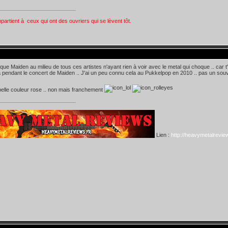
ppartient à ceux qui ont des ouvriers qui se lèvent tôt.
que Maiden au milieu de tous ces artistes n'ayant rien à voir avec le metal qui choque .. car t'i
ra pendant le concert de Maiden .. J'ai un peu connu cela au Pukkelpop en 2010 .. pas un souv
 belle couleur rose .. non mais franchement
Lien :
http://heavymetalreview