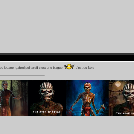
c louane ,gabrel,polnareff c'est une blague
c'est du fake