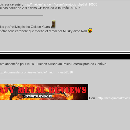
opic sur ce sujet :
http://maidenfrance.fr/forum/viewtopic.php?id=10583
e pas parler de 2017 dans CE topic de la tournée 2016 !!!
lise you're living in the Golden Years
t être belle et rebelle que moche et remoche! Musky aime Rod
ate annoncée pour le 20 Juillet en Suisse au Paleo Festival près de Genève.
ttp://ironmaiden.com/news/article/maid … -fest-2016
Lien :
http://heavymetalreview