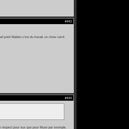
#443
 point Maiden c'est du travail, un chow carré
#444
 de respect pour eux que pour Muse par exemple.