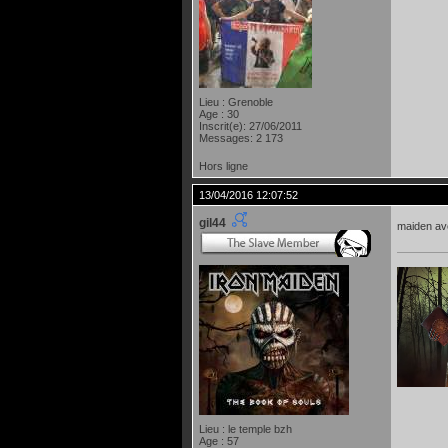
Lieu : Grenoble
Age : 30
Inscrit(e): 27/06/2011
Messages: 2 173
Hors ligne
13/04/2016 12:07:52
gil44
maiden ave
Lieu : le temple bzh
Age : 57