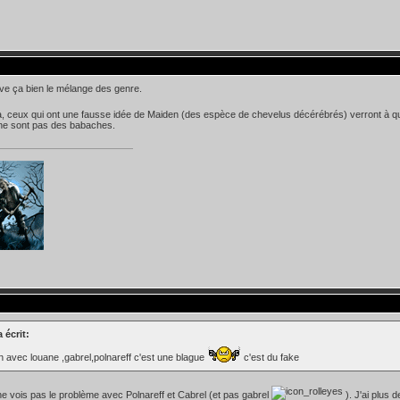
uve ça bien le mélange des genre.
ceux qui ont une fausse idée de Maiden (des espèce de chevelus décérébrés) verront à quel
 ne sont pas des babaches.
a écrit:
 avec louane ,gabrel,polnareff c'est une blague
c'est du fake
ne vois pas le problème avec Polnareff et Cabrel (et pas gabrel
). J'ai plus