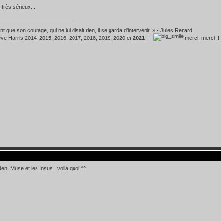
 très sérieux...
t que son courage, qui ne lui disait rien, il se garda d'intervenir. » - Jules Renard
teve Harris 2014, 2015, 2016, 2017, 2018, 2019, 2020 et
2021
---
merci, merci !!!
den, Muse et les Insus , voilà quoi ^^