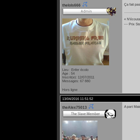
Ça fait pas
thelols666
« N'écoutan
--- Prix S
Lieu : Enfer écolo
Age : 54
Inscrit(e): 12/07/2011
Messages: 67 880
Hors ligne
13/04/2016 11:51:52
A part Mai
theAlex75013