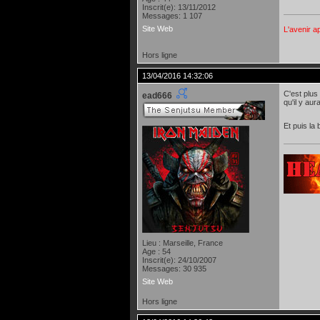
Inscrit(e): 13/11/2012
Messages: 1 107
Site Web
L'avenir a
Hors ligne
13/04/2016 14:32:06
C'est plus 
ead666
qu'il y au
Et puis la
Lieu : Marseille, France
Age : 54
Inscrit(e): 24/10/2007
Messages: 30 935
Site Web
Hors ligne