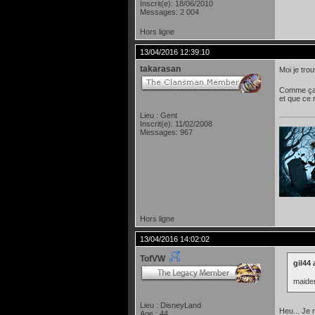
Inscrit(e): 18/06/2010
Messages: 2 004
Hors ligne
13/04/2016 12:39:10
takarasan
Moi je tro
Comme ça, 
et que ce
Lieu : Gent
Inscrit(e): 11/02/2008
Messages: 967
Hors ligne
13/04/2016 14:02:02
TofVW
gil44 
maiden
Lieu : DisneyLand
Heu... Je 
Age : 44