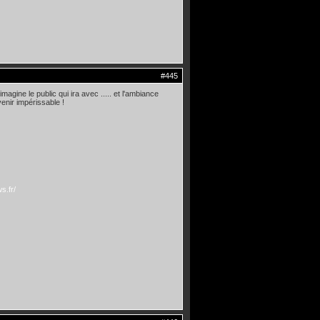
#445
magine le public qui ira avec ..... et l'ambiance
enir impérissable !
s.fr/