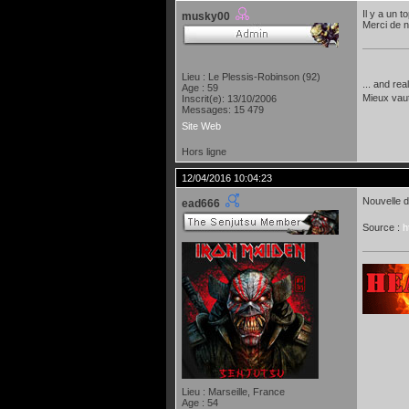
Il y a un t
musky00
Merci de n
Lieu : Le Plessis-Robinson (92)
... and rea
Age : 59
Mieux vau
Inscrit(e): 13/10/2006
Messages: 15 479
Site Web
Hors ligne
12/04/2016 10:04:23
Nouvelle d
ead666
Source :
h
Lieu : Marseille, France
Age : 54