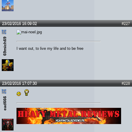
23/02/2016 16:09:02
#227
69mich69
I want out, to live my life and to be free
23/02/2016 17:07:30
#228
ead666
Lien :
http://heavymetalreviews.fr/