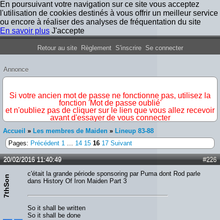
En poursuivant votre navigation sur ce site vous acceptez
l'utilisation de cookies destinés à vous offrir un meilleur service
ou encore à réaliser des analyses de fréquentation du site
En savoir plus
J'accepte
Forum Iron Maiden France
Retour au site
Règlement
S'inscrire
Se connecter
Annonce
IMPORTANT
Si votre ancien mot de passe ne fonctionne pas, utilisez la
fonction 'Mot de passe oublié'
et n'oubliez pas de cliquer sur le lien que vous allez recevoir
avant d'essayer de vous connecter
Accueil
»
Les membres de Maiden
»
Lineup 83-88
Pages:
Précédent
1
…
14
15
16
17
Suivant
20/02/2016 11:40:49
#226
c'était la grande période sponsoring par Puma dont Rod parle
7thSon
dans History Of Iron Maiden Part 3
So it shall be written
So it shall be done