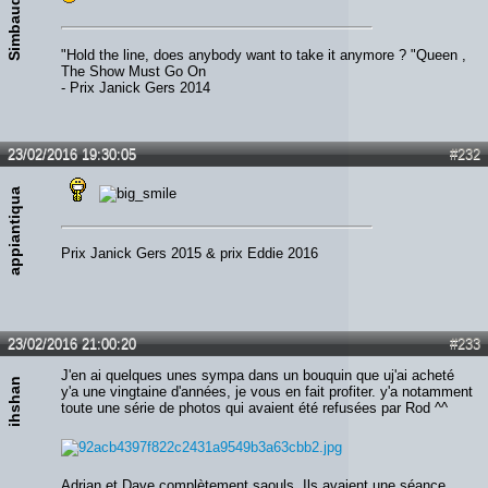
Simbaud
"Hold the line, does anybody want to take it anymore ? "Queen ,
The Show Must Go On
- Prix Janick Gers 2014
23/02/2016 19:30:05
#232
appiantiqua
Prix Janick Gers 2015 & prix Eddie 2016
23/02/2016 21:00:20
#233
J'en ai quelques unes sympa dans un bouquin que uj'ai acheté
ihshan
y'a une vingtaine d'années, je vous en fait profiter. y'a notamment
toute une série de photos qui avaient été refusées par Rod ^^
Adrian et Dave complètement saouls. Ils avaient une séance