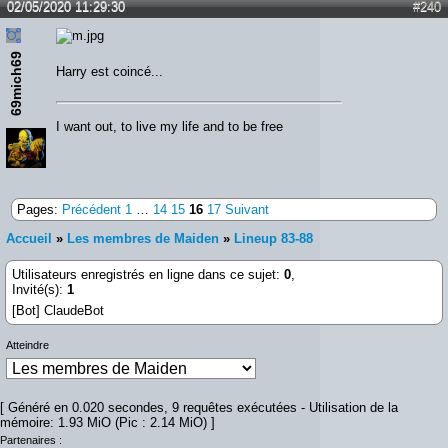
02/05/2020 11:29:30
#240
69mich69
Harry est coincé...
I want out, to live my life and to be free
Pages:
Précédent
1
…
14
15
16
17
Suivant
Accueil
»
Les membres de Maiden
»
Lineup 83-88
Utilisateurs enregistrés en ligne dans ce sujet:
0
,
Invité(s):
1
[Bot] ClaudeBot
Atteindre
[ Généré en 0.020 secondes, 9 requêtes exécutées - Utilisation de la
mémoire: 1.93 MiO (Pic : 2.14 MiO) ]
Partenaires :