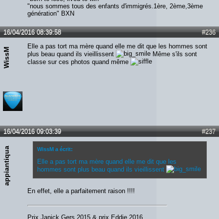
"nous sommes tous des enfants d'immigrés.1ère, 2ème,3ème
génération" BXN
16/04/2016 08:39:58
#236
Elle a pas tort ma mère quand elle me dit que les hommes sont
WissM
plus beau quand ils vieillissent
Même s'ils sont
classe sur ces photos quand même
16/04/2016 09:03:39
#237
appiantiqua
WissM a écrit:
Elle a pas tort ma mère quand elle me dit que les
hommes sont plus beau quand ils vieillissent
En effet, elle a parfaitement raison !!!!
Prix Janick Gers 2015 & prix Eddie 2016