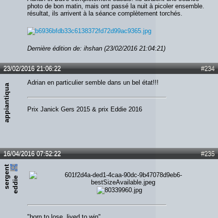
photo de bon matin, mais ont passé la nuit à picoler ensemble.
résultat, ils arrivent à la séance complètement torchés.
Dernière édition de: ihshan (23/02/2016 21:04:21)
23/02/2016 21:06:22
#234
Adrian en particulier semble dans un bel état!!!
appiantiqua
Prix Janick Gers 2015 & prix Eddie 2016
16/04/2016 07:52:22
#235
s
e
r
e
n
t
e
d
d
i
g
e
"born to lose, lived to win"