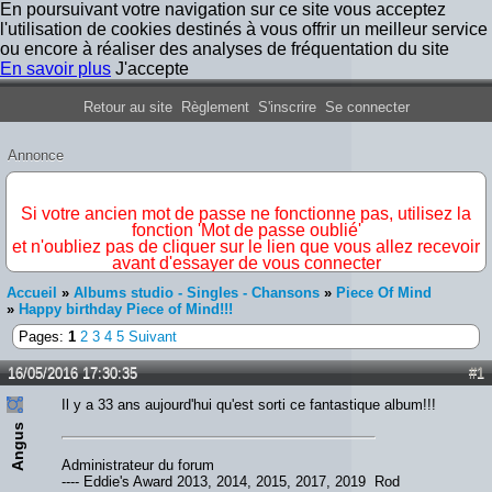
En poursuivant votre navigation sur ce site vous acceptez
l'utilisation de cookies destinés à vous offrir un meilleur service
ou encore à réaliser des analyses de fréquentation du site
En savoir plus
J'accepte
Forum Iron Maiden France
Retour au site
Règlement
S'inscrire
Se connecter
Annonce
IMPORTANT
Si votre ancien mot de passe ne fonctionne pas, utilisez la
fonction 'Mot de passe oublié'
et n'oubliez pas de cliquer sur le lien que vous allez recevoir
avant d'essayer de vous connecter
Accueil
»
Albums studio - Singles - Chansons
»
Piece Of Mind
»
Happy birthday Piece of Mind!!!
Pages:
1
2
3
4
5
Suivant
16/05/2016 17:30:35
#1
Il y a 33 ans aujourd'hui qu'est sorti ce fantastique album!!!
Angus
Administrateur du forum
---- Eddie's Award 2013, 2014, 2015, 2017, 2019 Rod