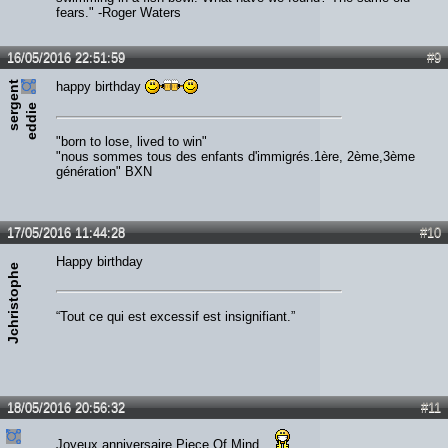
fears." -Roger Waters
16/05/2016 22:51:59
#9
s
e
r
e
n
t
e
d
d
i
happy birthday
g
e
"born to lose, lived to win"
"nous sommes tous des enfants d'immigrés.1ère, 2ème,3ème
génération" BXN
17/05/2016 11:44:28
#10
Happy birthday
Jchristophe
“Tout ce qui est excessif est insignifiant.”
18/05/2016 20:56:32
#11
Joyeux anniversaire Piece Of Mind