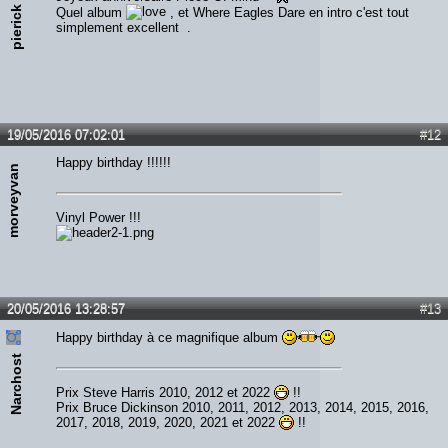
pierick
Quel album
, et Where Eagles Dare en intro c'est tout
simplement excellent .
19/05/2016 07:02:01
#12
Happy birthday !!!!!!
morveyvan
Vinyl Power !!!
20/05/2016 13:28:57
#13
Happy birthday à ce magnifique album
Narchost
Prix Steve Harris 2010, 2012 et 2022
!!
Prix Bruce Dickinson 2010, 2011, 2012, 2013, 2014, 2015, 2016,
2017, 2018, 2019, 2020, 2021 et 2022
!!