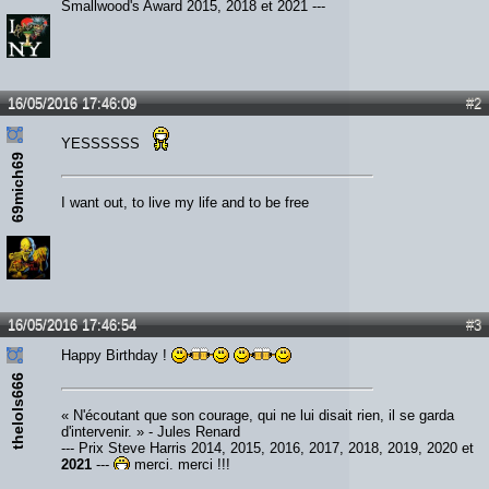
Smallwood's Award 2015, 2018 et 2021 ---
16/05/2016 17:46:09
#2
YESSSSSS
69mich69
I want out, to live my life and to be free
16/05/2016 17:46:54
#3
Happy Birthday !
thelols666
« N'écoutant que son courage, qui ne lui disait rien, il se garda
d'intervenir. » - Jules Renard
--- Prix Steve Harris 2014, 2015, 2016, 2017, 2018, 2019, 2020 et
2021
---
merci, merci !!!