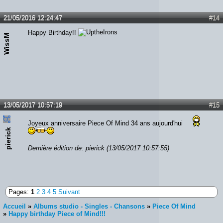
21/05/2016 12:24:47
#14
Happy Birthday!!
WissM
13/05/2017 10:57:19
#15
Joyeux anniversaire Piece Of Mind 34 ans aujourd'hui
pierick
Dernière édition de: pierick (13/05/2017 10:57:55)
Pages:
1
2
3
4
5
Suivant
Accueil
»
Albums studio - Singles - Chansons
»
Piece Of Mind
»
Happy birthday Piece of Mind!!!