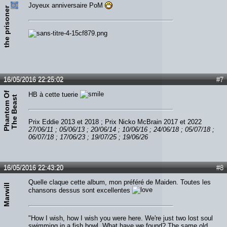
Joyeux anniversaire PoM
the prisoner
16/05/2016 22:25:02
#7
P
h
a
n
t
o
m
O
f
T
h
e
B
e
a
s
HB à cette tuerie
t
Prix Eddie 2013 et 2018 ; Prix Nicko McBrain 2017 et 2022
27/06/11 ; 05/06/13 ; 20/06/14 ; 10/06/16 ; 24/06/18 ; 05/07/18 ;
06/07/18 ; 17/06/23 ; 19/07/25 ; 19/06/26
16/05/2016 22:43:20
#8
Quelle claque cette album, mon préféré de Maiden. Toutes les
Marwill
chansons dessus sont excellentes
"How I wish, how I wish you were here. We're just two lost soul
swimming in a fish bowl. What have we found? The same old