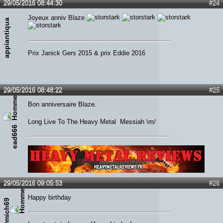
29/05/2016 08:44:30
#24
Joyeux anniv Blaze
appiantiqua
Prix Janick Gers 2015 & prix Eddie 2016
29/05/2016 08:48:22
#25
Bon anniversaire Blaze.
Long Live To The Heavy Metal Messiah \m/
ead666
Lien :
http://heavymetalreviews.fr/
29/05/2016 09:05:53
#26
Happy birthday
69mich69