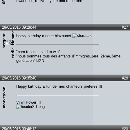
I want out, to live my life and to be free
29/05/2016 09:29:44
#27
s
e
r
g
e
n
t
e
d
d
i
heavy birthday à notre blazounet
e
"born to lose, lived to win"
"nous sommes tous des enfants d'immigrés.1ère, 2ème,3ème
génération" BXN
29/05/2016 09:35:40
#28
Happy birthday à l'un de mes chanteurs préférés !!!
morveyvan
Vinyl Power !!!
29/05/2016 09:46:12
#29