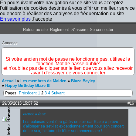
En poursuivant votre navigation sur ce site vous acceptez
l'utilisation de cookies destinés à vous offrir un meilleur service
ou encore à réaliser des analyses de fréquentation du site
En savoir plus
J'accepte
Forum Iron Maiden France
Retour au site
Règlement
S'inscrire
Se connecter
Annonce
IMPORTANT
Si votre ancien mot de passe ne fonctionne pas, utilisez la
fonction 'Mot de passe oublié'
et n'oubliez pas de cliquer sur le lien que vous allez recevoir
avant d'essayer de vous connecter
Accueil
»
Les membres de Maiden
»
Blaze Bayley
»
Happy Birthday Blaze !!!
Pages:
Précédent
1
2
3
4
Suivant
29/05/2015 15:57:52
#16
ead666 a écrit:
Les polonais vont être gâtés ce soir car Blaze a prévu
d'allonger sa set-list exceptionnellement pour son concert
pierick
de ce soir, histoire de fêter son anniversaire !