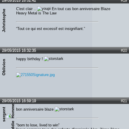
29/05/2015 16:02:42
#19
C'est clair ..
En tout cas bon anniversaire Blaze
Jchristophe
Heavy Metal is The Law
“Tout ce qui est excessif est insignifiant.”
29/05/2015 16:32:35
#20
happy birthday !
Oblivion
29/05/2015 16:59:19
#21
s
e
r
g
e
n
t
e
d
d
i
bon anniversaire blaze
e
"born to lose, lived to win"