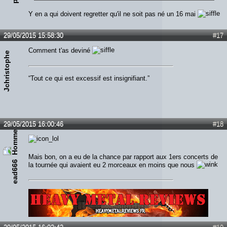
Y en a qui doivent regretter qu'il ne soit pas né un 16 mai
29/05/2015 15:58:30
#17
Comment t'as deviné
Jchristophe
“Tout ce qui est excessif est insignifiant.”
29/05/2015 16:00:46
#18
Mais bon, on a eu de la chance par rapport aux 1ers concerts de
ead666
la tournée qui avaient eu 2 morceaux en moins que nous
Lien :
http://heavymetalreviews.fr/