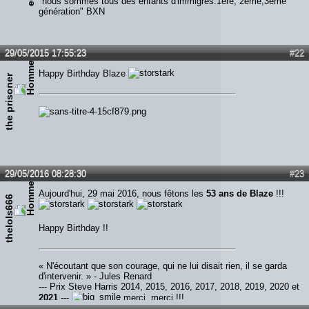
"nous sommes tous des enfants d'immigrés.1ère, 2ème,3ème
génération" BXN
29/05/2015 17:55:23
#22
Happy Birthday Blaze
the prisoner
29/05/2016 08:28:30
#23
Aujourd'hui, 29 mai 2016, nous fêtons les
53 ans de Blaze
!!!
thelols666
Happy Birthday !!
« N'écoutant que son courage, qui ne lui disait rien, il se garda
d'intervenir. » - Jules Renard
--- Prix Steve Harris 2014, 2015, 2016, 2017, 2018, 2019, 2020 et
2021
---
merci, merci !!!