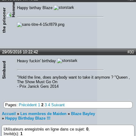
Happy birthay Blaze
the prisoner
29/05/2016 10:22:42
#30
Heavy fuckin' birthday
Simbaud
"Hold the line, does anybody want to take it anymore ? "Queen ,
The Show Must Go On
- Prix Janick Gers 2014
Pages:
Précédent
1
2
3
4
Suivant
Accueil
»
Les membres de Maiden
»
Blaze Bayley
»
Happy Birthday Blaze !!!
Utilisateurs enregistrés en ligne dans ce sujet:
0
,
Invité(s):
1