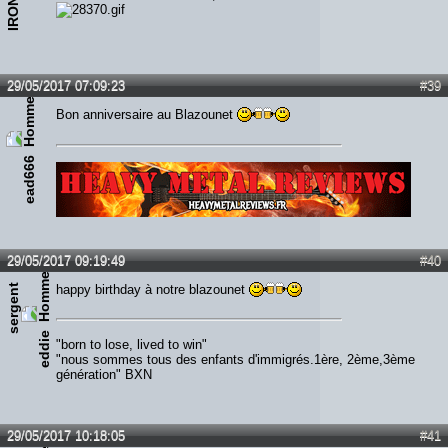
29/05/2017 07:09:23
#39
Bon anniversaire au Blazounet
ead666
Lien :
http://heavymetalreviews.fr/
29/05/2017 09:19:49
#40
s
e
r
g
e
n
t
e
d
d
i
happy birthday à notre blazounet
e
"born to lose, lived to win"
"nous sommes tous des enfants d'immigrés.1ère, 2ème,3ème
génération" BXN
29/05/2017 10:18:05
#41