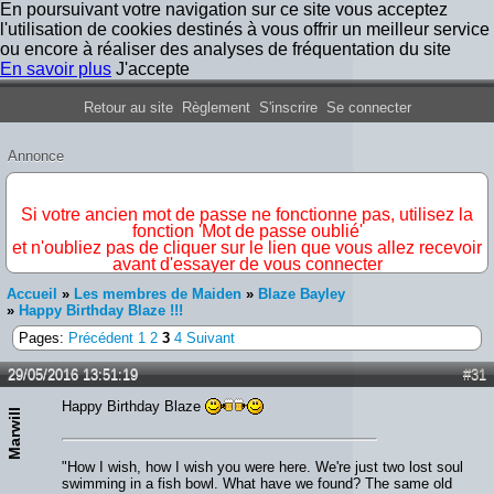
En poursuivant votre navigation sur ce site vous acceptez
l'utilisation de cookies destinés à vous offrir un meilleur service
ou encore à réaliser des analyses de fréquentation du site
En savoir plus
J'accepte
Forum Iron Maiden France
Retour au site
Règlement
S'inscrire
Se connecter
Annonce
IMPORTANT
Si votre ancien mot de passe ne fonctionne pas, utilisez la
fonction 'Mot de passe oublié'
et n'oubliez pas de cliquer sur le lien que vous allez recevoir
avant d'essayer de vous connecter
Accueil
»
Les membres de Maiden
»
Blaze Bayley
»
Happy Birthday Blaze !!!
Pages:
Précédent
1
2
3
4
Suivant
29/05/2016 13:51:19
#31
Happy Birthday Blaze
Marwill
"How I wish, how I wish you were here. We're just two lost soul
swimming in a fish bowl. What have we found? The same old