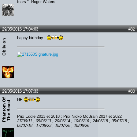
fears." -Roger Waters
29/05/2016 17:04:03
#32
happy birthday !
Oblivion
29/05/2016 17:07:33
#33
P
h
a
n
t
o
m
O
f
T
h
e
B
e
a
s
HP
t
Prix Eddie 2013 et 2018 ; Prix Nicko McBrain 2017 et 2022
27/06/11 ; 05/06/13 ; 20/06/14 ; 10/06/16 ; 24/06/18 ; 05/07/18 ;
06/07/18 ; 17/06/23 ; 19/07/25 ; 19/06/26