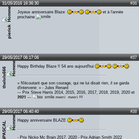
31/05/2016 16:36:30
#36
Joyeux anniversaire Blaze
et à l'année
prochaine
pierick
29/05/2017 06:17:06
#37
Happy Birthday Blaze !! 54 ans aujourd'hui
thelols666
« N'écoutant que son courage, qui ne lui disait rien, il se garda
d'intervenir. » - Jules Renard
--- Prix Steve Harris 2014, 2015, 2016, 2017, 2018, 2019, 2020 et
2021
---
merci, merci !!!
29/05/2017 06:40:40
#38
Happy anniversaire BLAZE
IRONPASCAL
- Prix Nicko Mc Brain 2017, 2020 - Prix Adrian Smith 2022