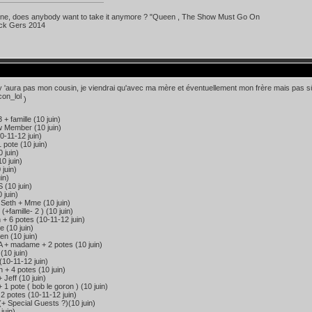
 line, does anybody want to take it anymore ? "Queen , The Show Must Go On
ick Gers 2014
y 'aura pas mon cousin, je viendrai qu'avec ma mère et éventuellement mon frère mais pas sûr.
)
+ famille (10 juin)
 Member (10 juin)
0-11-12 juin)
 pote (10 juin)
 juin)
0 juin)
 juin)
uin)
 (10 juin)
 juin)
Seth + Mme (10 juin)
(+famille- 2 ) (10 juin)
 + 6 potes (10-11-12 juin)
e (10 juin)
n (10 juin)
 + madame + 2 potes (10 juin)
10 juin)
10-11-12 juin)
+ 4 potes (10 juin)
Jeff (10 juin)
 1 pote ( bob le goron ) (10 juin)
2 potes (10-11-12 juin)
+ Special Guests ?)(10 juin)
juin)