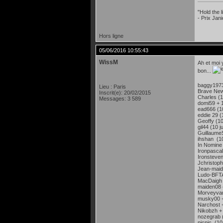
"Hold the
- Prix Jan
Hors ligne
05/06/2016 10:55:43
WissM
Ah et moi 
bon...
baggy1973 
Lieu : Paris
Brave New
Inscrit(e): 20/02/2015
Charles (1
Messages: 3 589
domi59 + 1
ead666 (10
eddie 29 (1
Geoffy (10
gil44 (10 j
GuillaumeS
ihshan (10
In Nomine 
Ironpascal 
Ironsteven
Jchristoph
Jean-maide
Ludo-BFTA
MacDaigh (
maiden08 (
Morveyvan 
musky00 + 
Narchost +
Nikobzh + 
nozegrab (
picpic (10 