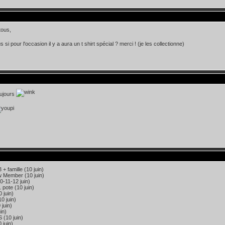
tous,
si pour l'occasion il y a aura un t shirt spécial ? merci ! (je les collectionne)
oujours
+ famille (10 juin)
 Member (10 juin)
0-11-12 juin)
 pote (10 juin)
 juin)
0 juin)
 juin)
uin)
 (10 juin)
 juin)