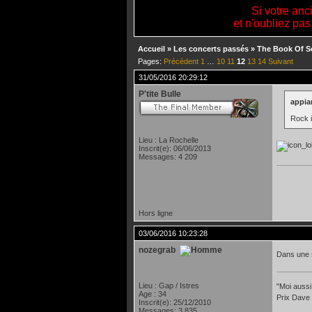
Si votre anc
et n'oubliez pas
Accueil
»
Les concerts passés
»
The Book Of S
Pages:
Précédent
1
…
10
11
12
13
14
Suivant
31/05/2016 20:29:12
P'tite Bulle
appian
Rock i
Lieu : La Rochelle
Inscrit(e): 06/06/2013
Messages: 4 209
oOo.
Hors ligne
03/06/2016 10:23:28
nozegrab
Dans une 
Lieu : Gap / Istres
"Moi aussi
Age : 34
Prix Dave
Inscrit(e): 25/12/2010
Messages: 3 835