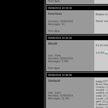
Hors ligne
05/06/2016 10:19:15
frenchxav
Bonjour à 
Savez vous 
Inscrit(e): 15/05/2016
Messages: 51
Hors ligne
05/06/2016 10:20:16
WissM
Il y en a t
J-5 !!!!!
Lieu : Paris
Inscrit(e): 20/02/2015
Messages: 3 589
Hors ligne
05/06/2016 10:36:06
Simbaud
baggy1973 
Brave New
Charles (1
domi59 + 1
Lieu : Lyon
ead666 (10
Inscrit(e): 11/05/2014
eddie 29 (1
Messages: 11 341
Geoffy (10
gil44 (10 j
GuillaumeS
ihshan (10