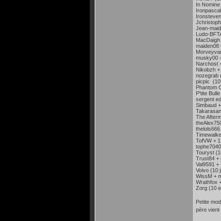
In Nomine 
Ironpascal 
Ironsteven
Jchristoph
Jean-maide
Ludo-BFTA
MacDaigh (
maiden08 (
Morveyvan 
musky00 + 
Narchost +
Nikobzh + 
nozegrab (
picpic (10 
Phantom Of
P'tite Bulle
sergent e
Simbaud + 
Takarasan 
The Afterm
theAlex750
thelols666 
Timewalker
TofVW + 1 
tophe7040
Touryst (1
Trust84 +
Val9591 + 
Voivo (10 j
WissM + m
Wrathfox +
Zorg (10 et
Petite mod
père vient