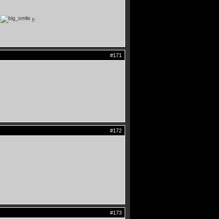
2
!!
#171
#172
#173