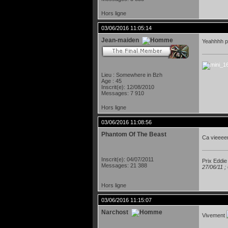
Hors ligne
03/06/2016 11:05:14
Jean-maiden
Yeahhhh pl
Lieu : Somewhere in Bzh
Age : 45
Inscrit(e): 12/08/2010
Messages: 7 910
Hors ligne
03/06/2016 11:08:56
Phantom Of The Beast
Ca vieeee
Inscrit(e): 04/07/2011
Prix Eddie
Messages: 21 388
27/06/11 ;
Hors ligne
03/06/2016 11:15:07
Narchost
Vivement