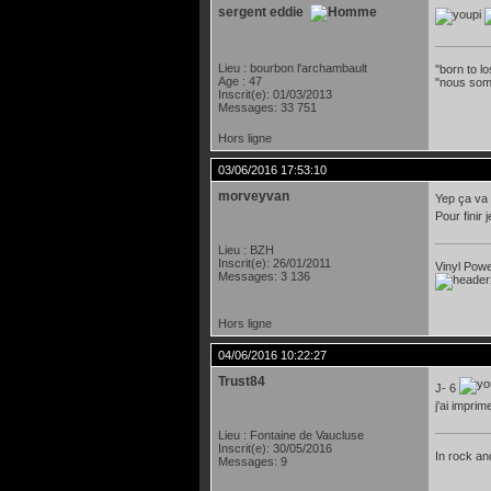
sergent eddie
Lieu : bourbon l'archambault
"born to lo
Age : 47
"nous som
Inscrit(e): 01/03/2013
Messages: 33 751
Hors ligne
03/06/2016 17:53:10
morveyvan
Yep ça va a
Pour finir
Lieu : BZH
Inscrit(e): 26/01/2011
Vinyl Power
Messages: 3 136
Hors ligne
04/06/2016 10:22:27
Trust84
J- 6
j'ai impri
Lieu : Fontaine de Vaucluse
Inscrit(e): 30/05/2016
In rock and
Messages: 9