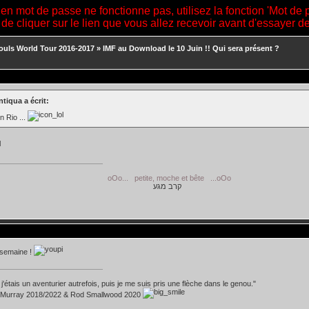
ien mot de passe ne fonctionne pas, utilisez la fonction 'Mot de 
 de cliquer sur le lien que vous allez recevoir avant d'essayer 
ouls World Tour 2016-2017
»
IMF au Download le 10 Juin !! Qui sera présent ?
tiqua a écrit:
n Rio ...
.. petite, moche et bête ...oOo
קרב מגע
semaine !
 j'étais un aventurier autrefois, puis je me suis pris une flèche dans le genou."
 Murray 2018/2022 & Rod Smallwood 2020