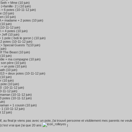
Seth + Mme (10 juin)
(+famille- 2 ) (10 juin)
 + 6 potes (10-11-12 juin)
e (10 juin)
n (10 juin)
 + madame + 2 potes (10 juin)
10 juin)
10-11-12 juin)
+ 4 potes (10 juin)
Jeff (10 juin)
 1 pote ( bob le goron ) (10 juin)
2 potes (10-11-12 juin)
+ Special Guests ?)(10 juin)
juin)
 The Beast (10 juin)
 (10 juin)
ddie + ma compagne (10 juin)
son père (10 juin)
+ un pote (10 juin)
ath (10 juin)
13 + deux potes (10-11-12 juin)
(10 juin)
 (10 juin)
pote (10 juin)
0 (10-11-12 juin)
0-11-12 juin)
 maman (10-11-12 juin)
3 potes (10-11-12 juin)
uin)
aman + 1 cousin (10 juin)
 1 (10-11-12 juin)
 12 juin)
if, au final je viens pas avec un pote, j'ai trouvé personne et visiblement mes parents ne veule
 (c'est vrai que j'ai que 20 ans
)