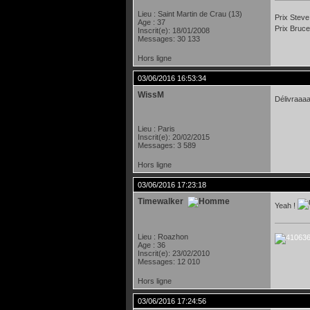
Lieu : Saint Martin de Crau (13)
Prix Steve
Age : 37
Prix Bruce
Inscrit(e): 18/01/2008
Messages: 30 133
Hors ligne
03/06/2016 16:53:34
WissM
Délivraaa
Lieu : Paris
Inscrit(e): 20/02/2015
Messages: 3 589
Hors ligne
03/06/2016 17:23:18
Timewalker
Yeah !
Lieu : Roazhon
Age : 36
Inscrit(e): 23/02/2010
Messages: 12 010
Hors ligne
03/06/2016 17:24:56