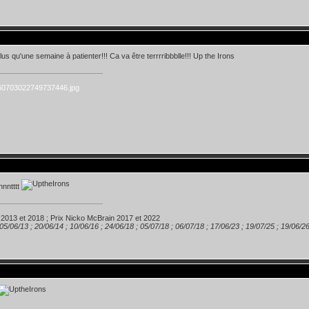
us qu'une semaine à patienter!!! Ca va être terrrribbblle!!! Up the Irons
nnntttt
 2013 et 2018 ; Prix Nicko McBrain 2017 et 2022
 05/06/13 ; 20/06/14 ; 10/06/16 ; 24/06/18 ; 05/07/18 ; 06/07/18 ; 17/06/23 ; 19/07/25 ; 19/06/2