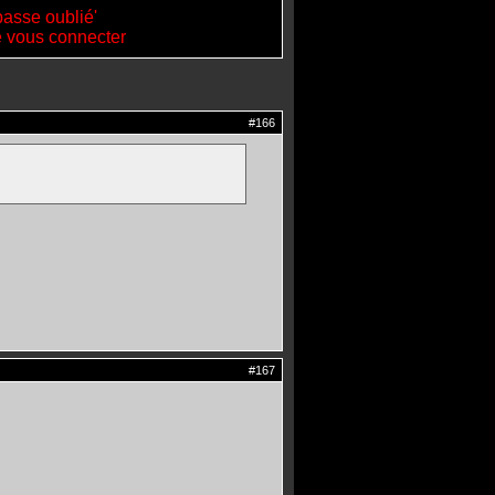
passe oublié'
de vous connecter
#166
#167