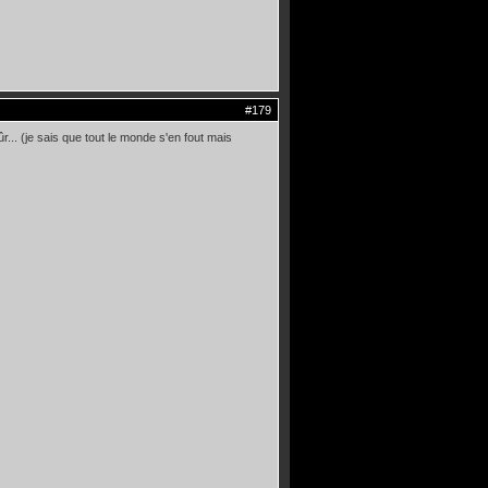
#179
.. (je sais que tout le monde s'en fout mais