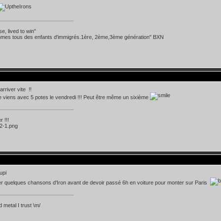
se, lived to win"
mes tous des enfants d'immigrés.1ère, 2ème,3ème génération" BXN
rriver vite !!
 je viens avec 5 potes le vendredi !!! Peut être même un sixième
 !!!
mer quelques chansons d'Iron avant de devoir passé 6h en voiture pour monter sur Paris
 metal I trust \m/