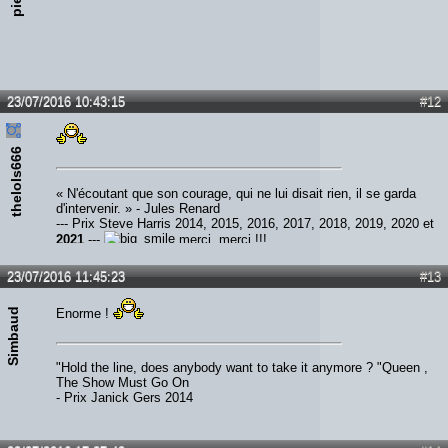
23/07/2016 10:43:15
#12
thelols666
« N'écoutant que son courage, qui ne lui disait rien, il se garda
d'intervenir. » - Jules Renard
--- Prix Steve Harris 2014, 2015, 2016, 2017, 2018, 2019, 2020 et
2021
---
merci, merci !!!
23/07/2016 11:45:23
#13
Simbaud
Enorme !
"Hold the line, does anybody want to take it anymore ? "Queen ,
The Show Must Go On
- Prix Janick Gers 2014