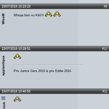
23/07/2016 10:23:23
#9
WissM
Whoaa bien vu Kiki!!!
23/07/2016 10:29:51
#10
appiantiqua
Prix Janick Gers 2015 & prix Eddie 2016
23/07/2016 10:40:55
#11
pierick