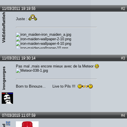
VikEddieRattlehead
11/03/2011 19:19:55
#2
Juste :
11/03/2011 19:30:14
#3
Pas mal ,mais encore mieux avec de la Meteor
irongeorges
Born to Binouze... Live to Pils !!!
07/03/2015 11:07:59
#4