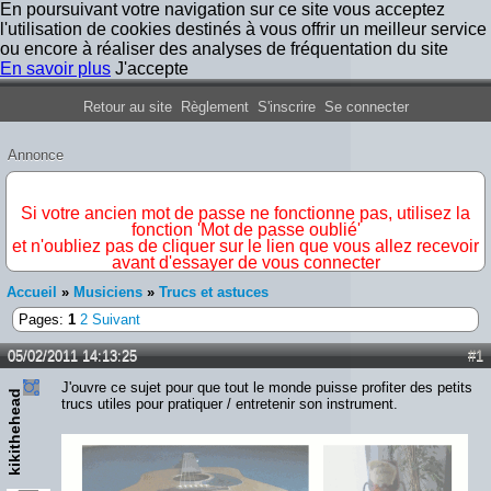
En poursuivant votre navigation sur ce site vous acceptez
l'utilisation de cookies destinés à vous offrir un meilleur service
ou encore à réaliser des analyses de fréquentation du site
En savoir plus
J'accepte
Forum Iron Maiden France
Retour au site
Règlement
S'inscrire
Se connecter
Annonce
IMPORTANT
Si votre ancien mot de passe ne fonctionne pas, utilisez la
fonction 'Mot de passe oublié'
et n'oubliez pas de cliquer sur le lien que vous allez recevoir
avant d'essayer de vous connecter
Accueil
»
Musiciens
»
Trucs et astuces
Pages:
1
2
Suivant
05/02/2011 14:13:25
#1
J'ouvre ce sujet pour que tout le monde puisse profiter des petits
kikithehead
trucs utiles pour pratiquer / entretenir son instrument.