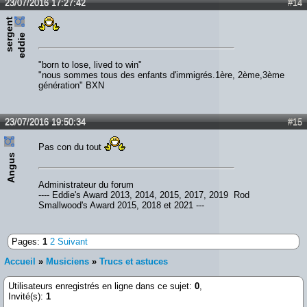
23/07/2016 17:27:42
#14
s
e
r
e
n
t
e
d
d
i
g
e
"born to lose, lived to win"
"nous sommes tous des enfants d'immigrés.1ère, 2ème,3ème
génération" BXN
23/07/2016 19:50:34
#15
Pas con du tout
Angus
Administrateur du forum
---- Eddie's Award 2013, 2014, 2015, 2017, 2019 Rod
Smallwood's Award 2015, 2018 et 2021 ---
Pages:
1
2
Suivant
Accueil
»
Musiciens
»
Trucs et astuces
Utilisateurs enregistrés en ligne dans ce sujet:
0
,
Invité(s):
1