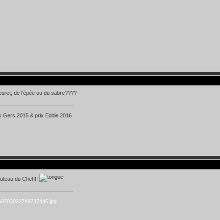
leuret, de l'épée ou du sabre????
k Gers 2015 & prix Eddie 2016
outeau du Chef!!!