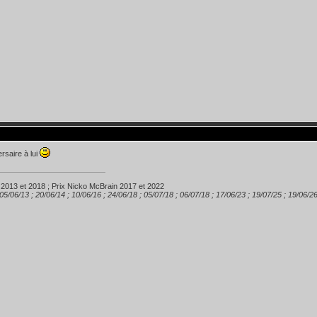
rsaire à lui
 2013 et 2018 ; Prix Nicko McBrain 2017 et 2022
 05/06/13 ; 20/06/14 ; 10/06/16 ; 24/06/18 ; 05/07/18 ; 06/07/18 ; 17/06/23 ; 19/07/25 ; 19/06/2