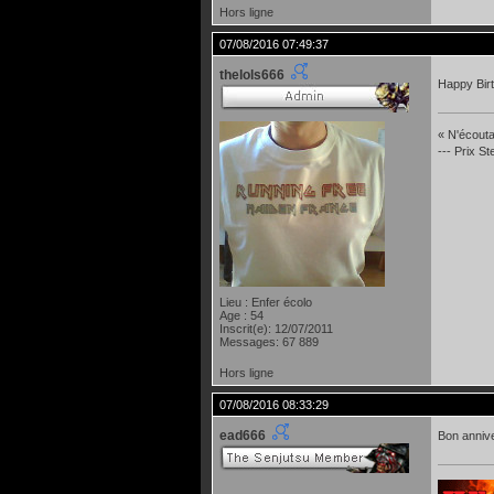
Hors ligne
07/08/2016 07:49:37
thelols666
Happy Bir
« N'écoutan
--- Prix S
Lieu : Enfer écolo
Age : 54
Inscrit(e): 12/07/2011
Messages: 67 889
Hors ligne
07/08/2016 08:33:29
ead666
Bon anniv