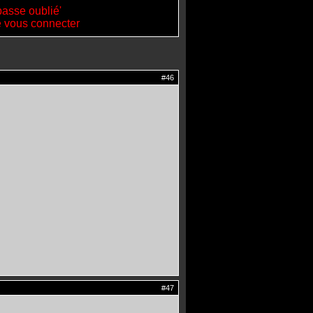
passe oublié'
de vous connecter
#46
#47