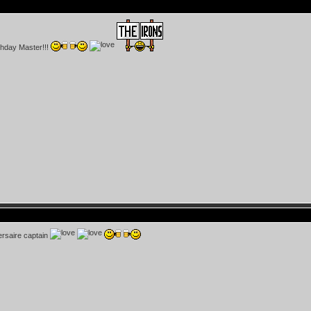
thday Master!!!
ersaire captain