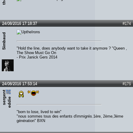
24/08/2016 17:18:37
#174
Simbaud
"Hold the line, does anybody want to take it anymore ? "Queen ,
The Show Must Go On
- Prix Janick Gers 2014
24/08/2016 17:53:14
#175
s
e
r
e
n
t
e
d
d
i
g
e
"born to lose, lived to win"
"nous sommes tous des enfants d'immigrés.1ère, 2ème,3ème
génération" BXN