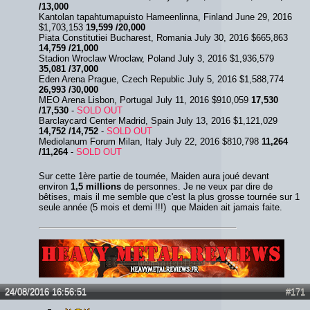
/13,000
Kantolan tapahtumapuisto Hameenlinna, Finland June 29, 2016
$1,703,153
19,599 /20,000
Piata Constitutiei Bucharest, Romania July 30, 2016 $665,863
14,759 /21,000
Stadion Wroclaw Wroclaw, Poland July 3, 2016 $1,936,579
35,081 /37,000
Eden Arena Prague, Czech Republic July 5, 2016 $1,588,774
26,993 /30,000
MEO Arena Lisbon, Portugal July 11, 2016 $910,059
17,530
/17,530
-
SOLD OUT
Barclaycard Center Madrid, Spain July 13, 2016 $1,121,029
14,752 /14,752
-
SOLD OUT
Mediolanum Forum Milan, Italy July 22, 2016 $810,798
11,264
/11,264
-
SOLD OUT
Sur cette 1ère partie de tournée, Maiden aura joué devant
environ
1,5 millions
de personnes. Je ne veux par dire de
bêtises, mais il me semble que c'est la plus grosse tournée sur 1
seule année (5 mois et demi !!!) que Maiden ait jamais faite.
Lien :
http://heavymetalreviews.fr/
24/08/2016 16:56:51
#171