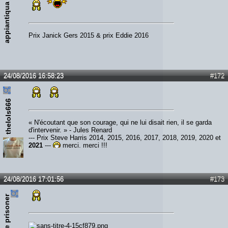
appiantiqua
Prix Janick Gers 2015 & prix Eddie 2016
24/08/2016 16:58:23
#172
thelols666
« N'écoutant que son courage, qui ne lui disait rien, il se garda
d'intervenir. » - Jules Renard
--- Prix Steve Harris 2014, 2015, 2016, 2017, 2018, 2019, 2020 et
2021
---
merci, merci !!!
24/08/2016 17:01:56
#173
the prisoner