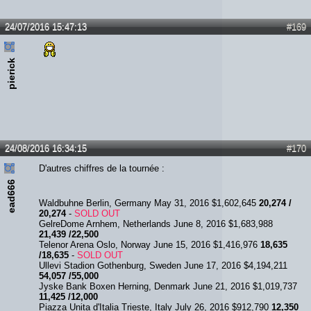
24/07/2016 15:47:13
#169
pierick
24/08/2016 16:34:15
#170
D'autres chiffres de la tournée :
ead666
Waldbuhne Berlin, Germany May 31, 2016 $1,602,645
20,274 /
20,274
-
SOLD OUT
GelreDome Arnhem, Netherlands June 8, 2016 $1,683,988
21,439 /22,500
Telenor Arena Oslo, Norway June 15, 2016 $1,416,976
18,635
/18,635
-
SOLD OUT
Ullevi Stadion Gothenburg, Sweden June 17, 2016 $4,194,211
54,057 /55,000
Jyske Bank Boxen Herning, Denmark June 21, 2016 $1,019,737
11,425 /12,000
Piazza Unita d'Italia Trieste, Italy July 26, 2016 $912,790
12,350