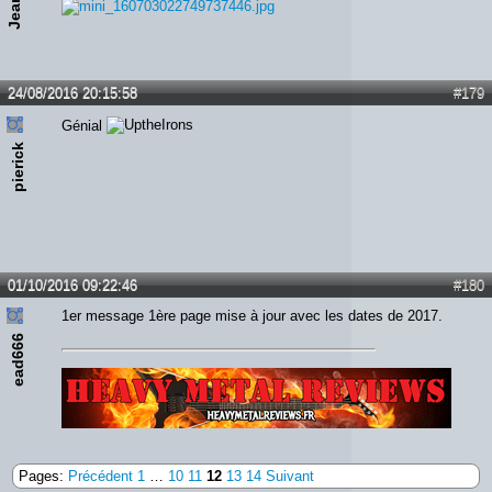
24/08/2016 20:15:58
#179
Génial
pierick
01/10/2016 09:22:46
#180
1er message 1ère page mise à jour avec les dates de 2017.
ead666
Lien :
http://heavymetalreviews.fr/
Pages:
Précédent
1
…
10
11
12
13
14
Suivant