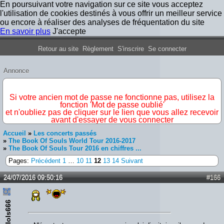
En poursuivant votre navigation sur ce site vous acceptez
l'utilisation de cookies destinés à vous offrir un meilleur service
ou encore à réaliser des analyses de fréquentation du site
En savoir plus
J'accepte
Forum Iron Maiden France
Retour au site
Règlement
S'inscrire
Se connecter
Annonce
IMPORTANT
Si votre ancien mot de passe ne fonctionne pas, utilisez la
fonction 'Mot de passe oublié'
et n'oubliez pas de cliquer sur le lien que vous allez recevoir
avant d'essayer de vous connecter
Accueil
»
Les concerts passés
»
The Book Of Souls World Tour 2016-2017
»
The Book Of Souls Tour 2016 en chiffres ...
Pages:
Précédent
1
…
10
11
12
13
14
Suivant
24/07/2016 09:50:16
#166
thelols666