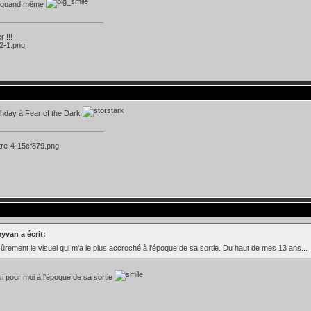
v quand même
 !!!
thday à Fear of the Dark
yvan a écrit:
sûrement le visuel qui m'a le plus accroché à l'époque de sa sortie. Du haut de mes 13 ans...
si pour moi à l'époque de sa sortie