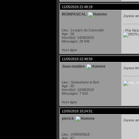
11/05/2019 21:49:19
IRONPASCAL
Joyeux an
Lieu : Le pays du Cassoulet
- Prix Nic
Age : 56
Inscrit(e): 14/08/2015
Messages: 28 846
Hors ligne
11/05/2019 22:48:59
Jean-maiden
Joyeux An
Lieu : Somewhere in Bzh
Age : 45
Inscrit(e): 12/08/2010
Messages: 7 910
Hors ligne
12/05/2019 10:24:51
pierick
Joyeux an
Lieu : GRENOBLE
Age : 47