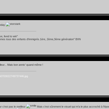
thday
se, lived to win"
mes tous des enfants d'immigrés.1ère, 2ème,3ème génération" BXN
lleur... Mais bon anniv' quand même !
ur c'est pas le meilleur
Mais c'est sûrement le visuel qui m'a le plus accroché à l'ép