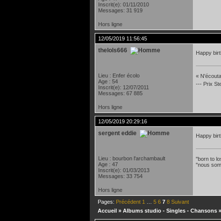
Inscrit(e): 01/11/2010
Messages: 31 919
Hors ligne
12/05/2019 11:56:45
thelols666
Happy bir
Lieu : Enfer écolo
« N'écoutan
Age : 54
--- Prix S
Inscrit(e): 12/07/2011
Messages: 67 885
Hors ligne
12/05/2019 20:29:16
sergent eddie
Happy bir
Lieu : bourbon l'archambault
"born to lo
Age : 47
"nous som
Inscrit(e): 01/03/2013
Messages: 33 754
Hors ligne
Pages:
Précédent
1
…
5
6
7
8
Suivant
Accueil
»
Albums studio - Singles - Chansons