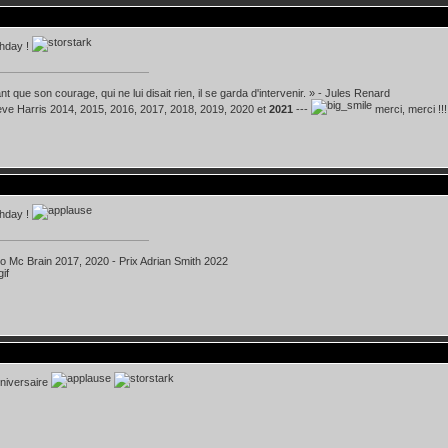
thday !
t que son courage, qui ne lui disait rien, il se garda d'intervenir. » - Jules Renard
teve Harris 2014, 2015, 2016, 2017, 2018, 2019, 2020 et
2021
---
merci, merci !!!
thday !
ko Mc Brain 2017, 2020 - Prix Adrian Smith 2022
niversaire