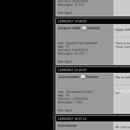
Inscrit(e): 01/11/2010
Messages: 31 919
Hors ligne
12/05/2017 14:08:03
sergent eddie
happy bir
Lieu : bourbon l'archambault
"born to lo
Age : 47
"nous som
Inscrit(e): 01/03/2013
Messages: 33 754
Hors ligne
12/05/2017 14:18:07
Jean-maiden
Pas le mei
Lieu : Somewhere in Bzh
Age : 45
Inscrit(e): 12/08/2010
Messages: 7 910
Hors ligne
12/05/2017 16:07:12
morveyvan
Ah c'est s