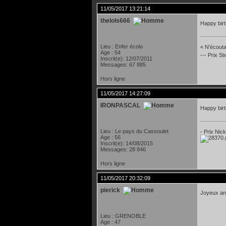
11/05/2017 13:21:14
thelols666
Happy bir
Lieu : Enfer écolo
« N'écoutan
Age : 54
--- Prix S
Inscrit(e): 12/07/2011
Messages: 67 885
Hors ligne
11/05/2017 14:27:09
IRONPASCAL
Happy bir
Lieu : Le pays du Cassoulet
- Prix Nic
Age : 56
Inscrit(e): 14/08/2015
Messages: 28 846
Hors ligne
11/05/2017 20:32:09
pierick
Joyeux an
Lieu : GRENOBLE
Age : 47