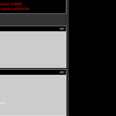
passe oublié'
de vous connecter
#91
#92
s.fr/