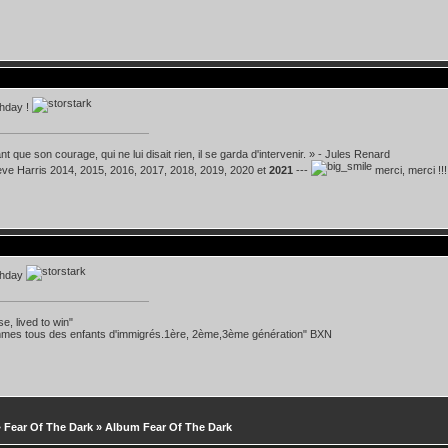
thday !
t que son courage, qui ne lui disait rien, il se garda d'intervenir. » - Jules Renard
teve Harris 2014, 2015, 2016, 2017, 2018, 2019, 2020 et
2021
---
merci, merci !!!
thday
se, lived to win"
mes tous des enfants d'immigrés.1ère, 2ème,3ème génération" BXN
»
Fear Of The Dark
»
Album Fear Of The Dark