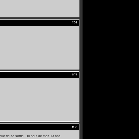
#96
#97
#98
oque de sa sortie. Du haut de mes 13 ans...