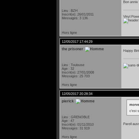
Bon anni
Lieu : BZH
Inscrit(e): 26/01/2011
Vinyl Power
Messages: 3 136
Hors ligne
12/05/2017 17:44:29
the prisoner
Happy Bir
Lieu : Toulouse
Age : 32
Inscrit(e): 27/01/2008
Messages: 25 703
Hors ligne
12/05/2017 20:28:34
pierick
morve
c'est 
Lieu : GRENOBLE
Age : 47
Pareil aus
Inscrit(e): 01/11/2010
Messages: 31 919
Hors ligne