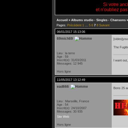
Si votre anc
et n'oubliez pas
Accueil
»
Albums studio - Singles - Chansons
Pages:
Précédent
1
…
5
6
7
8
Suivant
06/01/2017 15:13:06
69mich69
[video]yo
The Fugiti
Lieu : la terre
Age : 59
Inscrit(e): 31/03/2011
I want out,
Messages: 12 945
Hors ligne
11/05/2017 13:12:49
ead666
Bons 25 an
Lieu : Marseille, France
Age : 54
Inscrit(e): 24/10/2007
Messages: 30 935
Site Web
Hors ligne