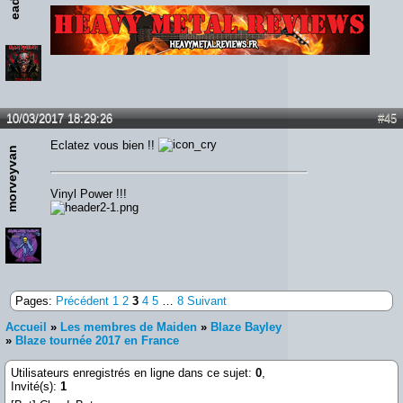
Lien :
http://heavymetalreviews.fr/
10/03/2017 18:29:26
#45
Eclatez vous bien !!
morveyvan
Vinyl Power !!!
Pages:
Précédent
1
2
3
4
5
…
8
Suivant
Accueil
»
Les membres de Maiden
»
Blaze Bayley
»
Blaze tournée 2017 en France
Utilisateurs enregistrés en ligne dans ce sujet:
0
,
Invité(s):
1