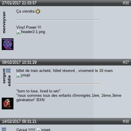
27/01/2017 21:03:57
#36
Ça viendra
morveyvan
Vinyl Power !!!
08/02/2017 10:31:29
#37
s
e
r
e
n
t
e
d
d
i
billet de train acheté, hôtel réservé , vivement le 18 mars
g
e
"born to lose, lived to win"
"nous sommes tous des enfants d'immigrés.1ère, 2ème,3ème
génération" BXN
14/02/2017 09:31:21
#38
Génial !!!!!!