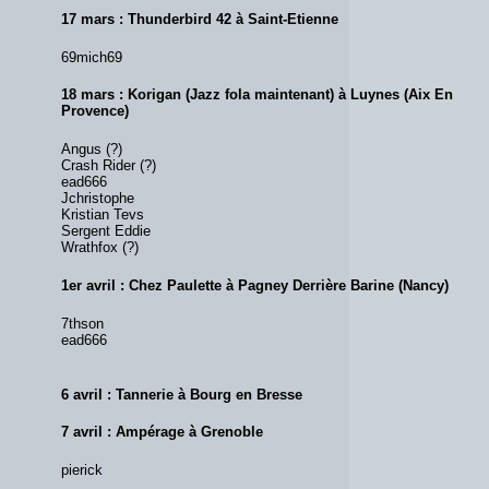
17 mars : Thunderbird 42 à Saint-Etienne
69mich69
18 mars : Korigan (Jazz fola maintenant) à Luynes (Aix En
Provence)
Angus (?)
Crash Rider (?)
ead666
Jchristophe
Kristian Tevs
Sergent Eddie
Wrathfox (?)
1er avril : Chez Paulette à Pagney Derrière Barine (Nancy)
7thson
ead666
6 avril : Tannerie à Bourg en Bresse
7 avril : Ampérage à Grenoble
pierick