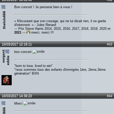
Bon concert ! Je penserai bien à vous !
thelols666
« N'écoutant que son courage, qui ne lui disait rien, il se garda
d'intervenir. » - Jules Renard
--- Prix Steve Harris 2014, 2015, 2016, 2017, 2018, 2019, 2020 et
2021
---
merci, merci !!!
10/03/2017 12:19:11
#43
s
e
r
e
n
t
e
d
d
i
bon concert
g
e
"born to lose, lived to win"
"nous sommes tous des enfants d'immigrés.1ère, 2ème,3ème
génération" BXN
10/03/2017 14:39:23
#44
Merci
ead666