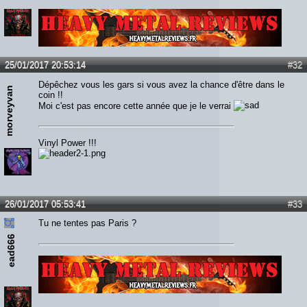
Lien :
http://heavymetalreviews.fr/
25/01/2017 20:53:14
#32
Dépêchez vous les gars si vous avez la chance d'être dans le
morveyvan
coin !!
Moi c'est pas encore cette année que je le verrai
Vinyl Power !!!
26/01/2017 05:53:41
#33
Tu ne tentes pas Paris ?
ead666
Lien :
http://heavymetalreviews.fr/