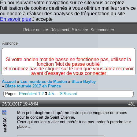
En poursuivant votre navigation sur ce site vous acceptez
l'utilisation de cookies destinés à vous offrir un meilleur service
ou encore à réaliser des analyses de fréquentation du site
En savoir plus
J'accepte
Forum Iron Maiden France
Retour au site
Règlement
S'inscrire
Se connecter
Annonce
IMPORTANT
Si votre ancien mot de passe ne fonctionne pas, utilisez la
fonction 'Mot de passe oublié'
et n'oubliez pas de cliquer sur le lien que vous allez recevoir
avant d'essayer de vous connecter
Accueil
»
Les membres de Maiden
»
Blaze Bayley
»
Blaze tournée 2017 en France
Pages:
Précédent
1
2
3
4
5
…
8
Suivant
25/01/2017 19:48:04
#31
Mon petit doigt me dit qu'il ne reste qu'une vingtaine de places
pour le concert de Saint Etienne.
ead666
Ceux qui veulent y aller ont intérêt à ne pas tarder à prendre leur
place ...