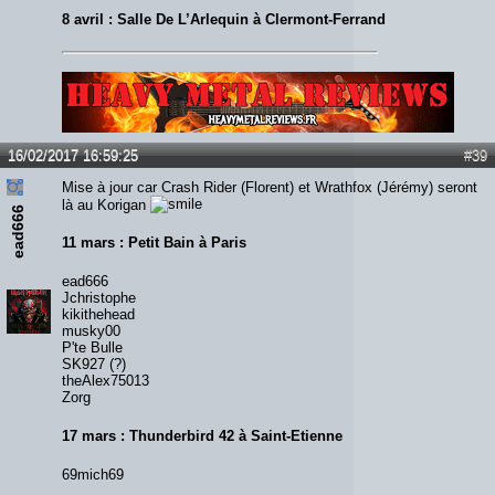
8 avril : Salle De L’Arlequin à Clermont-Ferrand
Lien :
http://heavymetalreviews.fr/
16/02/2017 16:59:25
#39
Mise à jour car Crash Rider (Florent) et Wrathfox (Jérémy) seront
là au Korigan
ead666
11 mars : Petit Bain à Paris
ead666
Jchristophe
kikithehead
musky00
P'te Bulle
SK927 (?)
theAlex75013
Zorg
17 mars : Thunderbird 42 à Saint-Etienne
69mich69