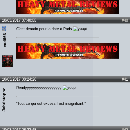
Lien :
http://heavymetalreviews.fr/
10/03/2017 07:40:55
#40
C'est demain pour la date à Paris
ead666
Lien :
http://heavymetalreviews.fr/
10/03/2017 08:24:26
#41
Readyyyyyyyyyyyyyyyyyy
Jchristophe
“Tout ce qui est excessif est insignifiant.”
10/03/2017 08:33:48
#42