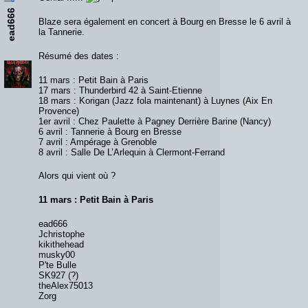
ead666
Blaze sera également en concert à Bourg en Bresse le 6 avril à
la Tannerie.
Résumé des dates :
11 mars : Petit Bain à Paris
17 mars : Thunderbird 42 à Saint-Etienne
18 mars : Korigan (Jazz fola maintenant) à Luynes (Aix En
Provence)
1er avril : Chez Paulette à Pagney Derrière Barine (Nancy)
6 avril : Tannerie à Bourg en Bresse
7 avril : Ampérage à Grenoble
8 avril : Salle De L’Arlequin à Clermont-Ferrand
Alors qui vient où ?
11 mars : Petit Bain à Paris
ead666
Jchristophe
kikithehead
musky00
P'te Bulle
SK927 (?)
theAlex75013
Zorg