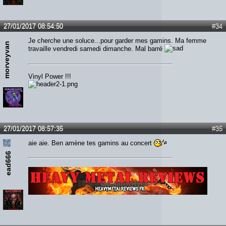
27/01/2017 08:54:50
#34
Je cherche une soluce...pour garder mes gamins. Ma femme
morveyvan
travaille vendredi samedi dimanche. Mal barré
Vinyl Power !!!
27/01/2017 08:57:35
#35
aie aie. Ben amène tes gamins au concert
ead666
Lien :
http://heavymetalreviews.fr/