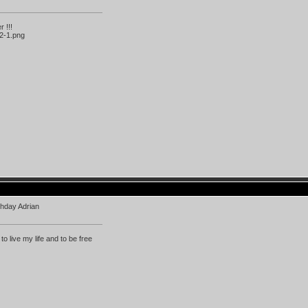
 !!!
thday Adrian
 to live my life and to be free