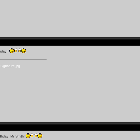
hday !
thday Mr Smith!