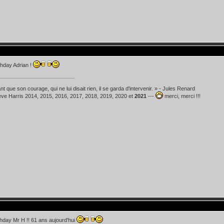
hday Adrian !
t que son courage, qui ne lui disait rien, il se garda d'intervenir. » - Jules Renard
teve Harris 2014, 2015, 2016, 2017, 2018, 2019, 2020 et
2021
---
merci, merci !!!
hday Mr H !! 61 ans aujourd'hui