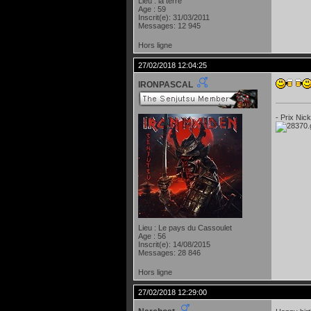
Lieu : la terre
Age : 59
Inscrit(e): 31/03/2011
Messages: 12 945
Hors ligne
27/02/2018 12:04:25
IRONPASCAL
- Prix Nic
Lieu : Le pays du Cassoulet
Age : 56
Inscrit(e): 14/08/2015
Messages: 28 846
Hors ligne
27/02/2018 12:29:00