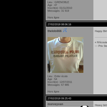
Lieu : GRENOBLE
Age : 47
Inscrit(e): 01/11/2010
Messages: 31 919
Hors ligne
27/02/2018 08:06:16
thelols666
Happy Birt
« N'écoutan
--- Prix S
Lieu : Enfer écolo
Age : 54
Inscrit(e): 12/07/2011
Messages: 67 885
Hors ligne
27/02/2018 09:25:43
morveyvan
Heavy birt