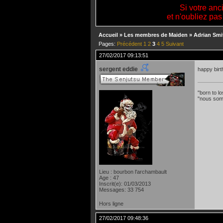
Si votre anc
et n'oubliez pas
Accueil
»
Les membres de Maiden
»
Adrian Smi
Pages:
Précédent
1
2
3
4
5
Suivant
27/02/2017 09:13:51
sergent eddie
happy bir
"born to lo
"nous som
Lieu : bourbon l'archambault
Age : 47
Inscrit(e): 01/03/2013
Messages: 33 754
Hors ligne
27/02/2017 09:48:36