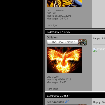
Lieu : Toulouse
Age : 32
Inscrit(e): 27/01/2008
Messages: 25 703
Hors ligne
27/02/2017 17:13:25
Oblivion
happy birt
Lieu : Lyon
Inscrit(e): 05/10/2013
Messages: 7 435
Hors ligne
27/02/2017 21:58:57
Jean-maiden
Happy Bir