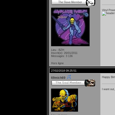
Vinyl Power
Lieu : BZH
Inscrit(e): 26/01/2011
Messages: 3 136
Hors ligne
27/02/2018 09:25:51
Happy Bir
69mich69
I want out,