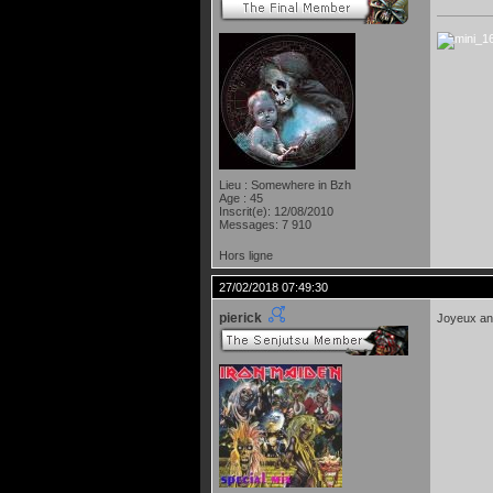
Lieu : Somewhere in Bzh
Age : 45
Inscrit(e): 12/08/2010
Messages: 7 910
Hors ligne
27/02/2018 07:49:30
pierick
Joyeux an