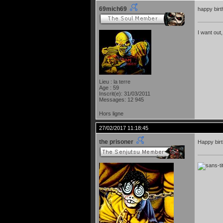
69mich69
happy bir
I want out,
Lieu : la terre
Age : 59
Inscrit(e): 31/03/2011
Messages: 12 945
Hors ligne
27/02/2017 11:18:45
the prisoner
Happy bir