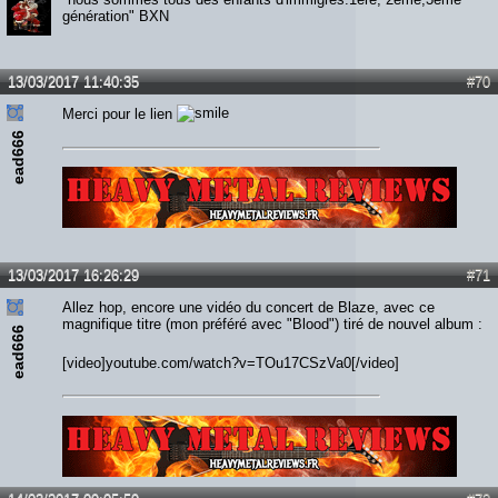
génération" BXN
13/03/2017 11:40:35
#70
Merci pour le lien
ead666
Lien :
http://heavymetalreviews.fr/
13/03/2017 16:26:29
#71
Allez hop, encore une vidéo du concert de Blaze, avec ce
magnifique titre (mon préféré avec "Blood") tiré de nouvel album :
ead666
[video]youtube.com/watch?v=TOu17CSzVa0[/video]
Lien :
http://heavymetalreviews.fr/