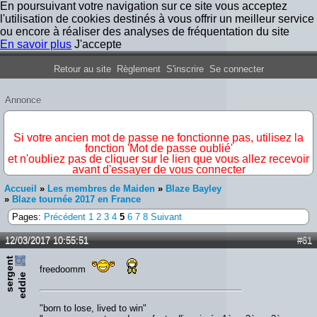
En poursuivant votre navigation sur ce site vous acceptez
l'utilisation de cookies destinés à vous offrir un meilleur service
ou encore à réaliser des analyses de fréquentation du site
En savoir plus
J'accepte
Forum Iron Maiden France
Retour au site
Règlement
S'inscrire
Se connecter
Annonce
IMPORTANT
Si votre ancien mot de passe ne fonctionne pas, utilisez la
fonction 'Mot de passe oublié'
et n'oubliez pas de cliquer sur le lien que vous allez recevoir
avant d'essayer de vous connecter
Accueil
»
Les membres de Maiden
»
Blaze Bayley
»
Blaze tournée 2017 en France
Pages:
Précédent
1
2
3
4
5
6
7
8
Suivant
12/03/2017 10:55:51
#61
s
e
r
e
n
t
e
d
d
i
freedoomm
g
e
"born to lose, lived to win"