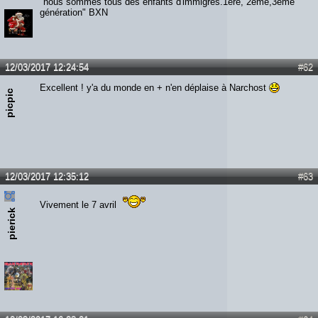
"nous sommes tous des enfants d'immigrés.1ère, 2ème,3ème
génération" BXN
12/03/2017 12:24:54
#62
Excellent ! y'a du monde en + n'en déplaise à Narchost
picpic
12/03/2017 12:35:12
#63
Vivement le 7 avril
pierick