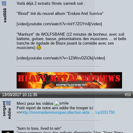
Voilà déjà 2 extraits filmés samedi soir :
ead666
"Blood" tiré du nouvel album "Endure And Survive"
[video]youtube.com/watch?v=lnIY7ZOYri4[/video]
"Manhunt" de WOLFSBANE (12 minutes de bonheur, avec soli
batterie, guitare, basse, présentations des musiciens ... et belle
tranche de rigolade de Blaze jouant la comédie avec ses
musiciens)
[video]youtube.com/watch?v=1ZiWvvDZiOk[/video]
Lien :
http://heavymetalreviews.fr/
13/03/2017 10:11:35
#69
s
e
r
e
n
t
e
d
d
i
Merci pour les vidéos
Petit report de notre ami eddie the trooper ici
g
e
=>
http://ironmaidenmusiquecollection.ekla … t-p1031750
"born to lose, lived to win"
"nous sommes tous des enfants d'immigrés.1ère, 2ème,3ème