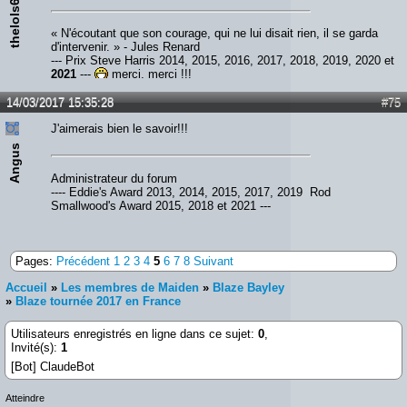
thelols666
« N'écoutant que son courage, qui ne lui disait rien, il se garda
d'intervenir. » - Jules Renard
--- Prix Steve Harris 2014, 2015, 2016, 2017, 2018, 2019, 2020 et
2021
---
merci, merci !!!
14/03/2017 15:35:28
#75
J'aimerais bien le savoir!!!
Angus
Administrateur du forum
---- Eddie's Award 2013, 2014, 2015, 2017, 2019 Rod
Smallwood's Award 2015, 2018 et 2021 ---
Pages:
Précédent
1
2
3
4
5
6
7
8
Suivant
Accueil
»
Les membres de Maiden
»
Blaze Bayley
»
Blaze tournée 2017 en France
Utilisateurs enregistrés en ligne dans ce sujet:
0
,
Invité(s):
1
[Bot] ClaudeBot
Atteindre