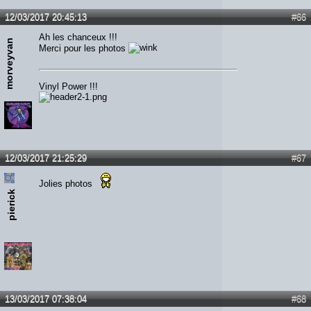
12/03/2017 20:45:13
#66
Ah les chanceux !!!
morveyvan
Merci pour les photos
Vinyl Power !!!
12/03/2017 21:25:29
#67
Jolies photos
pierick
13/03/2017 07:38:04
#68