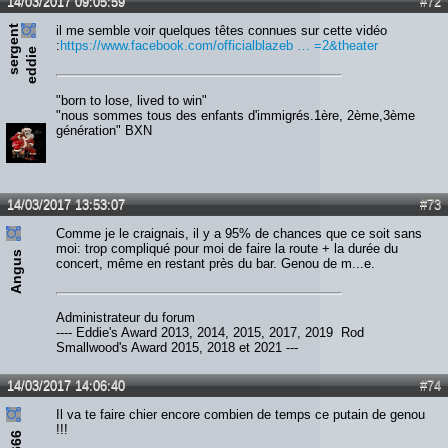
14/03/2017 09:05:59
#72
s
e
r
e
n
t
e
d
d
i
il me semble voir quelques têtes connues sur cette vidéo
:
https://www.facebook.com/officialblazeb … =2&theater
g
e
"born to lose, lived to win"
"nous sommes tous des enfants d'immigrés.1ère, 2ème,3ème
génération" BXN
14/03/2017 13:53:07
#73
Comme je le craignais, il y a 95% de chances que ce soit sans
moi: trop compliqué pour moi de faire la route + la durée du
Angus
concert, même en restant près du bar. Genou de m...e.
Administrateur du forum
---- Eddie's Award 2013, 2014, 2015, 2017, 2019 Rod
Smallwood's Award 2015, 2018 et 2021 ---
14/03/2017 14:06:40
#74
Il va te faire chier encore combien de temps ce putain de genou
!!!