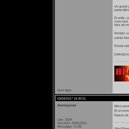
Un grand g
particuliè
Et enfin, 
vous tous 
fans de mo
Rendez vo
soirée his
Extrait vid
[video]yo
Hors ligne
03/04/2017 16:40:51
morveyvan
Merci pour
Et un enre
Raison de 
Lieu : BZH
Inscrit(e): 26/01/2011
Messages: 3 136
Vinyl Power