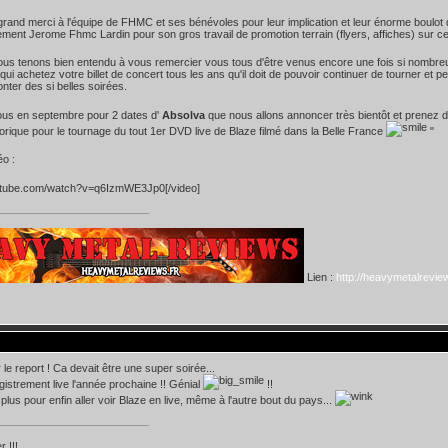
rand merci à l'équipe de FHMC et ses bénévoles pour leur implication et leur énorme boulot 
rement Jerome Fhmc Lardin pour son gros travail de promotion terrain (flyers, affiches) sur c
nous tenons bien entendu à vous remercier vous tous d'être venus encore une fois si nombreux 
qui achetez votre billet de concert tous les ans qu'il doit de pouvoir continuer de tourner et 
nter des si belles soirées.
us en septembre pour 2 dates d'
Absolva
que nous allons annoncer très bientôt et prenez 
torique pour le tournage du tout 1er DVD live de Blaze filmé dans la Belle France
"
éo :
utube.com/watch?v=q6IzmWE3Jp0[/video]
Lien :
http://heavymetalreview
 le report ! Ca devait être une super soirée...
gistrement live l'année prochaine !! Génial
!!
plus pour enfin aller voir Blaze en live, même à l'autre bout du pays...
 !!!