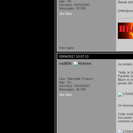
Age : 54
Bande ann
Inscrit(e): 24/10/2007
Messages: 30 935
[video]yo
Site Web
Hors ligne
03/04/2017 10:07:13
ead666
Je remets 
"Voilà, le
Paulette S
Lieu : Marseille, France
Blaze et s
Age : 54
jamais été
Inscrit(e): 24/10/2007
Messages: 30 935
Site Web
Un énorme
Cette soir
l'occasion
sommes trè