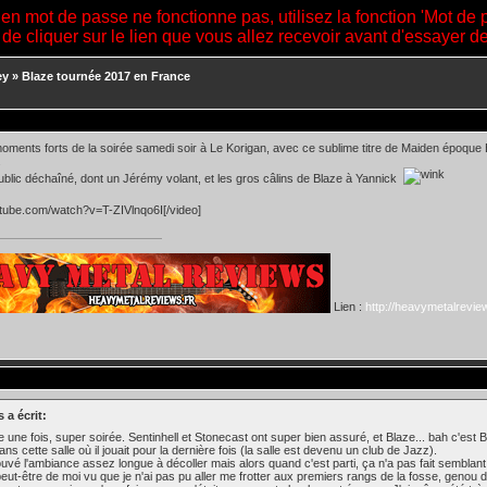
ien mot de passe ne fonctionne pas, utilisez la fonction 'Mot de 
 de cliquer sur le lien que vous allez recevoir avant d'essayer 
ey
»
Blaze tournée 2017 en France
oments forts de la soirée samedi soir à Le Korigan, avec ce sublime titre de Maiden époque B
.
blic déchaîné, dont un Jérémy volant, et les gros câlins de Blaze à Yannick
utube.com/watch?v=T-ZIVlnqo6I[/video]
Lien :
http://heavymetalreview
 a écrit:
 une fois, super soirée. Sentinhell et Stonecast ont super bien assuré, et Blaze... bah c'est 
ans cette salle où il jouait pour la dernière fois (la salle est devenu un club de Jazz).
rouvé l'ambiance assez longue à décoller mais alors quand c'est parti, ça n'a pas fait semblant, 
peut-être de moi vu que je n'ai pas pu aller me frotter aux premiers rangs de la fosse, genou d