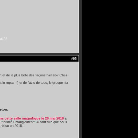
s.fr/
#95
et de la plus belle des façons hier soir Chez
le repas !!) et de l'avis de tous, le groupe n'a
eton
.
ns cette salle magnifique le 26 mai 2018
à
 "Infinité Entanglement". Autant dire que nous
rétise en 2018.