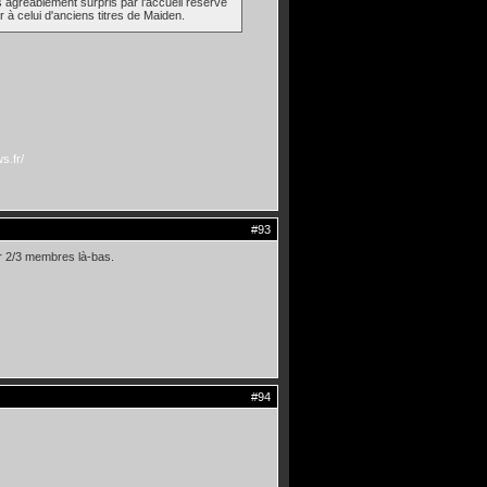
s agréablement surpris par l'accueil réservé
r à celui d'anciens titres de Maiden.
s.fr/
#93
ser 2/3 membres là-bas.
#94