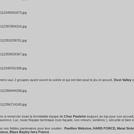
erci aux 2 groupes ayant ouvert la soirée et qui ont bien joué le jeu et assuré,
Dust Valley
e
s à remercier toute la formidable équipe de
Chez Paulette
toujours au top pour son accueil, l
aurence, Luc, toute l'équipe technique (son façade, son retours, lumières ), sécurité et bien 
us nos fidèles partenaires pour leur soutien :
Pavillon Webzine, HARD FORCE, Metal Sickn
ance, Blaze Bayley fans France
.