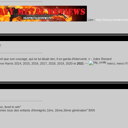
Lien :
http://heavymetalreview
!
t que son courage, qui ne lui disait rien, il se garda d'intervenir. » - Jules Renard
teve Harris 2014, 2015, 2016, 2017, 2018, 2019, 2020 et
2021
---
merci, merci !!!
se, lived to win"
mes tous des enfants d'immigrés.1ère, 2ème,3ème génération" BXN