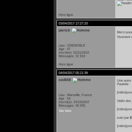
Hors ligne
03/04/2017 17:27:20
pierick
Merci pour
Vivement 
Lieu : GRENOBLE
Age : 47
Inscrit(e): 01/11/2010
Messages: 31 919
Hors ligne
04/04/2017 05:21:39
ead666
Une autre 
Paulette :
[video]yo
Lieu : Marseille, France
Age : 54
Vidéo des
Inscrit(e): 24/10/2007
Messages: 30 935
[video]yo
Site Web
suivi par
E
[video]yo