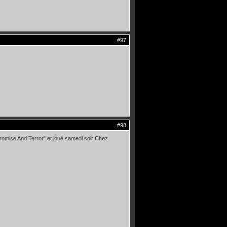
#97
#98
Promise And Terror" et joué samedi soir Chez