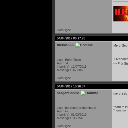
Hors ligne
04/04/2017 06:17:25
thelols666
Merci Seb 
« N'écoutan
Lieu : Enfer écolo
Age : 54
--- Prix S
Inscrit(e): 12/07/2011
Messages: 67 886
Hors ligne
04/04/2017 10:26:07
sergent eddie
merci seb
"born to lo
Lieu : bourbon l'archambault
"nous som
Age : 47
Inscrit(e): 01/03/2013
Messages: 33 754
Hors ligne