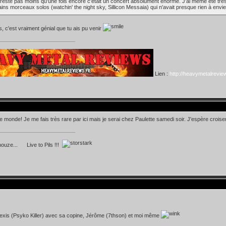
n reste pas moins qu'une fois encore c'était un concert absolument énorme. J'ai même été trè
ains morceaux solos (watchin' the night sky, Sillicon Messaia) qui n'avait presque rien à envie
s, c'est vraiment génial que tu ais pu venir
Lien :
http://heavymetalreview
 le monde! Je me fais très rare par ici mais je serai chez Paulette samedi soir. J'espère croi
nouze... Live to Pils !!!
Alexis (Psyko Killer) avec sa copine, Jérôme (7thson) et moi même