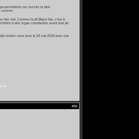
qui permettent ces succès et plus
e concert.
hier soir. Comme l'a dit Blaze hier, c'est à
permettre à des orgas constituées avant tout de
déjà rendez vous pour le 26 mai 2018 pour une
s.fr/
#96