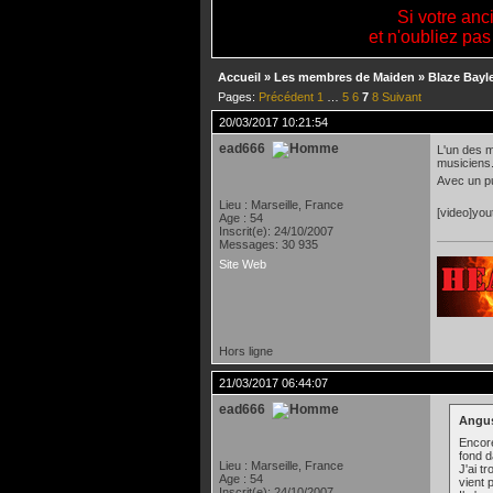
Si votre anc
et n'oubliez pas
Accueil
»
Les membres de Maiden
»
Blaze Bayl
Pages:
Précédent
1
…
5
6
7
8
Suivant
20/03/2017 10:21:54
ead666
L'un des m
musiciens
Avec un pu
Lieu : Marseille, France
[video]yo
Age : 54
Inscrit(e): 24/10/2007
Messages: 30 935
Site Web
Hors ligne
21/03/2017 06:44:07
ead666
Angus
Encore
fond d
Lieu : Marseille, France
J'ai t
Age : 54
vient 
Inscrit(e): 24/10/2007