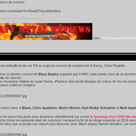
once du concert :
utube.com/watch?v=Pmqt2GGyot0[/video]
Lien :
http://heavymetalreview
ma bafouille écrite sur FB au sujet du concert de samedi soir à Nancy, Chez Paulette :
 3eme et dernier concert de
Blaze Bayley
organisé par FHMC cette année vient de se terminer, 
alle de concert.
es musiciens étaient en super forme, d'humeur bien jovial (bonjour les crises de fou rire durant 
 aussi solide et complice.
 merci donc à
Blaze, Chris Appleton, Martin Mcnee, Karl Shaby Schramm
et
Mark Appl
ée fut aussi l'occasion pour annoncer officiellement sur scène
le tournage d'un DVD live da
 d'un show exceptionnel plein de surprises marquant la fin de la trilogie entamée en 2016 avec
s fiers que ce projet (sur lequel nous bossons avec Blaze depuis l'année dernière ) se conc