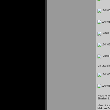
Un grand m
Nous tenon
Sharlen, L
Merci à to
Maiden Fr