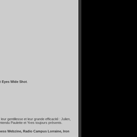
t
Eyes Wide Shot
.
eur gentillesse et leur grande efficacité : Julien,
entendu Paulette et Yves toujours présents.
ess Webzine, Radio Campus Lorraine, Iron