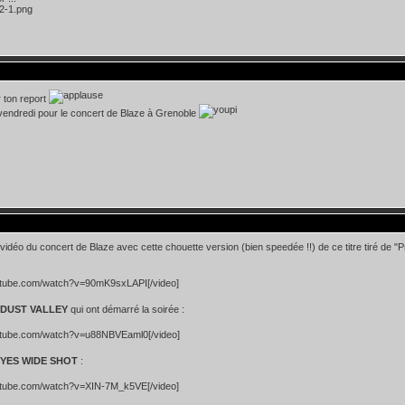
 ton report
vendredi pour le concert de Blaze à Grenoble
vidéo du concert de Blaze avec cette chouette version (bien speedée !!) de ce titre tiré de "
utube.com/watch?v=90mK9sxLAPI[/video]
DUST VALLEY
qui ont démarré la soirée :
utube.com/watch?v=u88NBVEaml0[/video]
YES WIDE SHOT
:
utube.com/watch?v=XIN-7M_k5VE[/video]