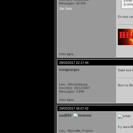
Il n'e
Messages: 30 935
à cert
Site Web
En tout ca
Hors ligne
28/03/2017 22:17:44
irongeorges
Salut tout
Lieu : Sthrashbourg
Born to Bi
Inscrit(e): 29/12/2007
Messages: 3 848
Hors ligne
29/03/2017 06:07:42
ead666
Il y aura 
Lieu : Marseille, France