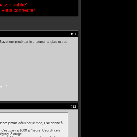
passe oublié'
de vous connecter
#91
laze interprété par le chanteur anglais et ses
s.fr/
#92
Blaze: jamais déçu par le mec, il se donne à
c'est parti à 1000 à l'heure. Ceci dit cela
églingué oblige.