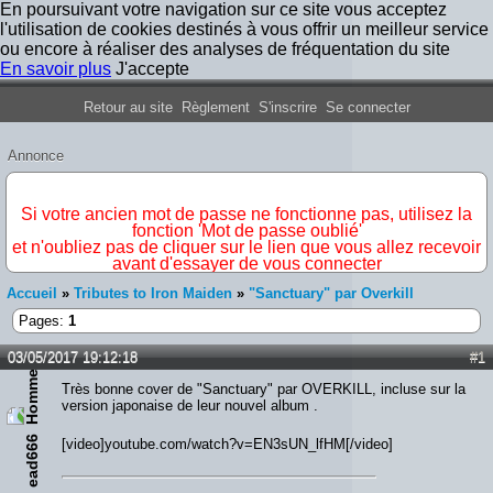
En poursuivant votre navigation sur ce site vous acceptez
l'utilisation de cookies destinés à vous offrir un meilleur service
ou encore à réaliser des analyses de fréquentation du site
En savoir plus
J'accepte
Forum Iron Maiden France
Retour au site
Règlement
S'inscrire
Se connecter
Annonce
IMPORTANT
Si votre ancien mot de passe ne fonctionne pas, utilisez la
fonction 'Mot de passe oublié'
et n'oubliez pas de cliquer sur le lien que vous allez recevoir
avant d'essayer de vous connecter
Accueil
»
Tributes to Iron Maiden
»
"Sanctuary" par Overkill
Pages:
1
03/05/2017 19:12:18
#1
Très bonne cover de "Sanctuary" par OVERKILL, incluse sur la
version japonaise de leur nouvel album .
ead666
[video]youtube.com/watch?v=EN3sUN_lfHM[/video]