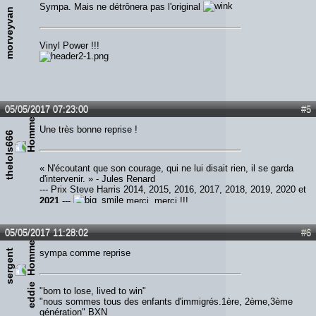
Sympa. Mais ne détrônera pas l'original
morveyvan
Vinyl Power !!!
05/05/2017 07:23:00
#5
Une très bonne reprise !
thelols666
« N'écoutant que son courage, qui ne lui disait rien, il se garda
d'intervenir. » - Jules Renard
--- Prix Steve Harris 2014, 2015, 2016, 2017, 2018, 2019, 2020 et
2021
---
merci, merci !!!
05/05/2017 11:28:02
#6
s
e
r
g
e
n
t
e
d
d
i
sympa comme reprise
e
"born to lose, lived to win"
"nous sommes tous des enfants d'immigrés.1ère, 2ème,3ème
génération" BXN