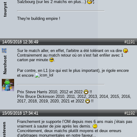
Salzbourg (sur les 2 matchs en plus...)
touryst
They're building empire !
14/05/2018 12:36:49
#1191
Sur le match aller, en effet, l'arbitre a été tolérant on va dire
.
Contrairement au match retour où on s'est fait enfiler avec 1
Narchost
carton par minute
.
Par contre, en L1 (ce qui est le plus important), je rigole encore
et encore
Prix Steve Harris 2010, 2012 et 2022
!!
Prix Bruce Dickinson 2010, 2011, 2012, 2013, 2014, 2015, 2016,
2017, 2018, 2019, 2020, 2021 et 2022
!!
15/05/2018 17:34:41
#1192
Franchement je supporte l’OM depuis mes 6 ans mais j’étais pas
Ironsteven
vraiment à sauter de joie après les demis.
Concrètement, deux matchs plutôt moyens et deux erreurs
d’arbitrages monumentales en notre faveur...