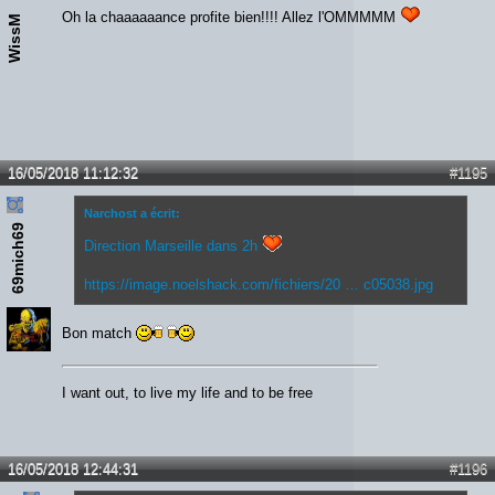
Oh la chaaaaaance profite bien!!!! Allez l'OMMMMM
WissM
16/05/2018 11:12:32
#1195
Narchost a écrit:
69mich69
Direction Marseille dans 2h
https://image.noelshack.com/fichiers/20 … c05038.jpg
Bon match
I want out, to live my life and to be free
16/05/2018 12:44:31
#1196