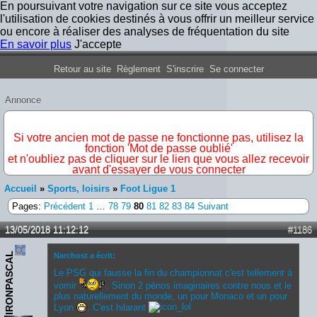
En poursuivant votre navigation sur ce site vous acceptez
l'utilisation de cookies destinés à vous offrir un meilleur service
ou encore à réaliser des analyses de fréquentation du site
En savoir plus
J'accepte
Forum Iron Maiden France
Retour au site
Règlement
S'inscrire
Se connecter
Annonce
IMPORTANT
Si votre ancien mot de passe ne fonctionne pas, utilisez la
fonction 'Mot de passe oublié'
et n'oubliez pas de cliquer sur le lien que vous allez recevoir
avant d'essayer de vous connecter
Accueil
»
Sports, loisirs
»
Foot Ligue 1
Pages:
Précédent
1
…
78
79
80
81
82
83
84
Suivant
13/05/2018 11:12:12
#1186
IRONPASCAL
Narchost a écrit:
Le PSG qui fausse la fin du championnat c'est tellement à
vomir
. Sinon 2 pénos imaginaires contre nous et le
plus naturellement du monde, un pour Monaco et un pour
Lyon
. C'est hilarant