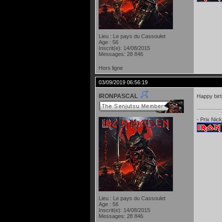
Lieu : Le pays du Cassoulet
Age : 56
Inscrit(e): 14/08/2015
Messages: 28 846
Hors ligne
03/09/2019 06:56:19
IRONPASCAL
Happy bir
- Prix Nic
Lieu : Le pays du Cassoulet
Age : 56
Inscrit(e): 14/08/2015
Messages: 28 846