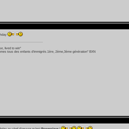
thday
se, lived to win"
mes tous des enfants d'immigrés.1ère, 2ème,3ème génération" BXN
thday au chef d'oeuvre qu'est
Powerslave
!