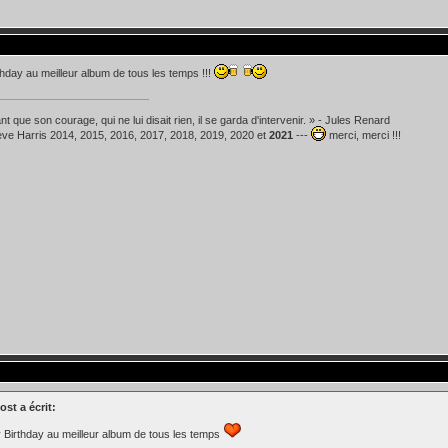
hday au meilleur album de tous les temps !!!
t que son courage, qui ne lui disait rien, il se garda d'intervenir. » - Jules Renard
teve Harris 2014, 2015, 2016, 2017, 2018, 2019, 2020 et
2021
---
merci, merci !!!
st a écrit:
Birthday au meilleur album de tous les temps