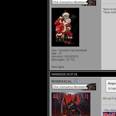
"born to lo
"nous som
Lieu : bourbon l'archambault
Age : 47
Inscrit(e): 01/03/2013
Messages: 33 751
Hors ligne
04/09/2018 15:07:19
IRONPASCAL
Angus
Si l'a
Oh oui !!! 
- Prix Nic