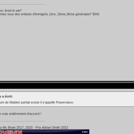
se, lived to win"
mes tous des enfants d'immigrés.1ère, 2ème,3ème génération" BXN
 a écrit:
lbum de Maiden parfait existe il s'appelle Powerslave.
je suis entièrement d’accord !
ko Mc Brain 2017, 2020 - Prix Adrian Smith 2022