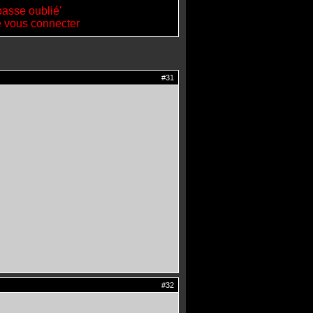
passe oublié'
de vous connecter
#31
#32