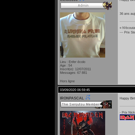
36 ans auj
« N'écoutan
--- Prix S
Lieu : Enfer écolo
Age : 54
Inscrit(e): 12/07/2011
Messages: 67 881
Hors ligne
03/09/2020 06:59:45
IRONPASCAL
Happy Birt
- Prix Nic