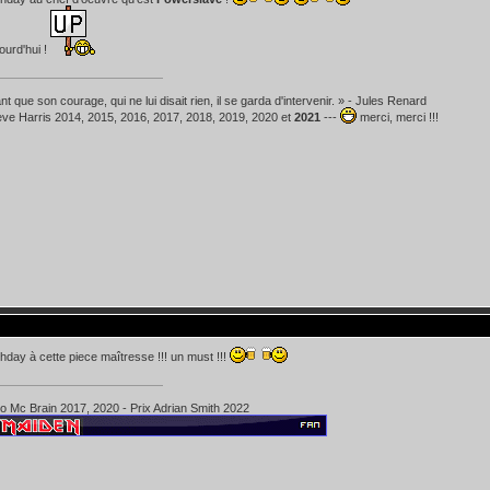
ourd'hui !
t que son courage, qui ne lui disait rien, il se garda d'intervenir. » - Jules Renard
teve Harris 2014, 2015, 2016, 2017, 2018, 2019, 2020 et
2021
---
merci, merci !!!
hday à cette piece maîtresse !!! un must !!!
ko Mc Brain 2017, 2020 - Prix Adrian Smith 2022