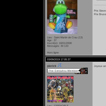
Prix Steve
Prix Bruce
Lieu : Saint Martin de Crau (13)
Age : 37
Inscrit(e): 18/01/2008
Messages: 30 133
Hors ligne
03/09/2019 17:05:37
pierick
Joyeux an
Lieu : GRENOBLE