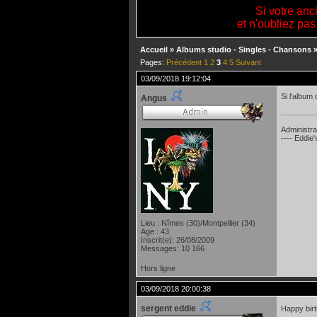
Si votre anc
et n'oubliez pas
Accueil
»
Albums studio - Singles - Chansons
Pages:
Précédent
1
2
3
4
5
Suivant
03/09/2018 19:12:04
Si l'album 
Angus
Administra
---- Eddie
Lieu : Nîmes (30)/Montpellier (34)
Age : 43
Inscrit(e): 26/08/2009
Messages: 10 166
Hors ligne
03/09/2018 20:00:38
sergent eddie
Happy bir