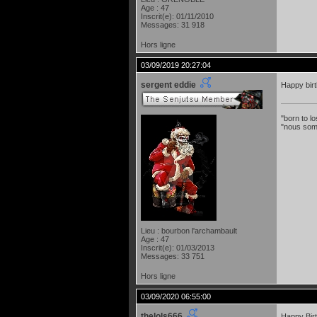
Age : 47
Inscrit(e): 01/11/2010
Messages: 31 918
Hors ligne
03/09/2019 20:27:04
sergent eddie
Happy bir
"born to lo
"nous som
Lieu : bourbon l'archambault
Age : 47
Inscrit(e): 01/03/2013
Messages: 33 751
Hors ligne
03/09/2020 06:55:00
thelols666
Happy Bir