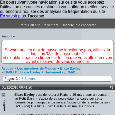
En poursuivant votre navigation sur ce site vous acceptez
l'utilisation de cookies destinés à vous offrir un meilleur service
ou encore à réaliser des analyses de fréquentation du site
En savoir plus
J'accepte
Forum Iron Maiden France
Retour au site
Règlement
S'inscrire
Se connecter
Annonce
IMPORTANT
Si votre ancien mot de passe ne fonctionne pas, utilisez la
fonction 'Mot de passe oublié'
et n'oubliez pas de cliquer sur le lien que vous allez recevoir
avant d'essayer de vous connecter
Accueil
»
Les membres de Maiden
»
Blaze Bayley
»
[16/03/19] Blaze Bayley + Hurlement @ PARIS
Pages:
1
2
3
Suivant
05/12/2018 06:41:20
#1
Blaze Bayley
sera de retour à Paris le 16 mars pour un concert
au Petit Bain. Il s'agira de sa seule date française sur cette
ead666
tournée de printemps, et ce sera à l'occasion de la sortie de son
DVD (+cd) live filmé Chez Paulette en mai sur 2 soirs.