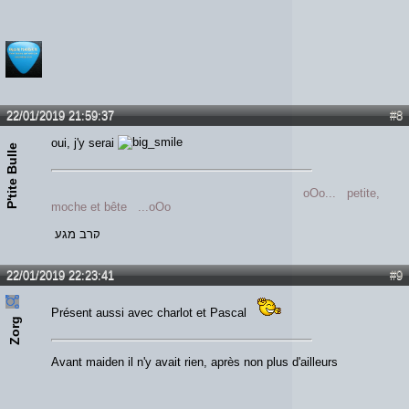
22/01/2019 21:59:37
#8
oui, j'y serai
P'tite Bulle
oOo... petite,
moche et bête ...oOo
קרב מגע
22/01/2019 22:23:41
#9
Présent aussi avec charlot et Pascal
Zorg
Avant maiden il n'y avait rien, après non plus d'ailleurs