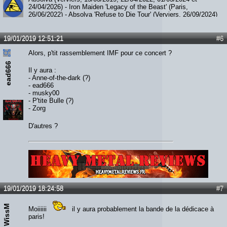
24/04/2026) - Iron Maiden 'Legacy of the Beast' (Paris,
26/06/2022) - Absolva 'Refuse to Die Tour' (Verviers, 26/09/2024)
- Paul Di'Anno (Diest, 06/12/2023) - JohnL (Verviers, 05/09/2025)
- Smith / Kotzen (Ittre, 07/02/2026) - The Hell Patrol / Nightride
(Fléron, 28/02/2026)
19/01/2019 12:51:21
#6
Alors, p'tit rassemblement IMF pour ce concert ?
ead666
Il y aura :
- Anne-of-the-dark (?)
- ead666
- musky00
- P'tite Bulle (?)
- Zorg
D'autres ?
Lien :
http://heavymetalreviews.fr/
19/01/2019 18:24:58
#7
WissM
Moiiiiii
il y aura probablement la bande de la dédicace à
paris!