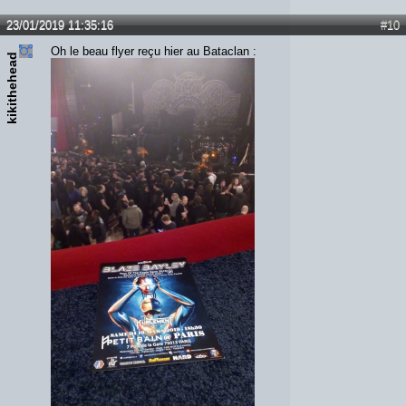
23/01/2019 11:35:16
#10
Oh le beau flyer reçu hier au Bataclan :
kikithehead