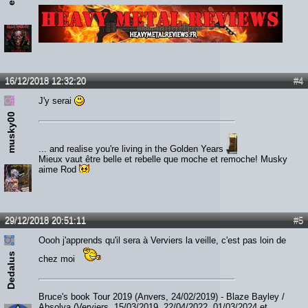
Lien :
http://heavymetalreviews.fr/
16/12/2018 12:32:20
#4
J'y serai
musky00
... and realise you're living in the Golden Years
Mieux vaut être belle et rebelle que moche et remoche! Musky
aime Rod
29/12/2018 20:51:11
#5
Oooh j'apprends qu'il sera à Verviers la veille, c'est pas loin de
Dedalus
chez moi
Bruce's book Tour 2019 (Anvers, 24/02/2019) - Blaze Bayley /
Absolva (Verviers, 15/03/2019, 22/04/2022, 01/03/2024 et