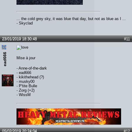
... the cold grey sky, it was blue that day, but not as blue as I ...
- Skyclad
23/01/2019 18:30:48
#11
ead666
Mise à jour
- Anne-of-the-dark
- ead666
- kikithehead (?)
- musky00
- P'tite Bulle
- Zorg (+2)
- WissM
Lien :
http://heavymetalreviews.fr/
05/02/2019 20:24:04
#12