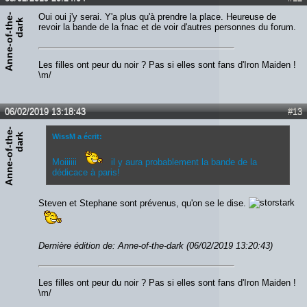
A
n
n
e
-
o
f
-
t
h
e
-
d
a
r
Oui oui j'y serai. Y'a plus qu'à prendre la place. Heureuse de
k
revoir la bande de la fnac et de voir d'autres personnes du forum.
Les filles ont peur du noir ? Pas si elles sont fans d'Iron Maiden !
\m/
06/02/2019 13:18:43
#13
A
n
n
e
-
o
f
-
t
h
e
-
d
a
r
k
WissM a écrit:
Moiiiiii
il y aura probablement la bande de la
dédicace à paris!
Steven et Stephane sont prévenus, qu'on se le dise.
Dernière édition de: Anne-of-the-dark (06/02/2019 13:20:43)
Les filles ont peur du noir ? Pas si elles sont fans d'Iron Maiden !
\m/