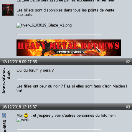
La 1ère partie sera assurée par les excellents
Hurlement
.
Les billets sont disponibles dans tous les points de vente
habituels.
Lien :
http://heavymetalreviews.fr/
12/12/2018 09:27:35
#2
A
n
n
e
-
o
f
-
t
h
e
-
d
a
r
Qui du forum y sera ?
k
Les filles ont peur du noir ? Pas si elles sont fans d'Iron Maiden !
\m/
16/12/2018 12:16:37
#3
Moi
.. et j'espère y voir d'autres personnes du fofo hein
ead666