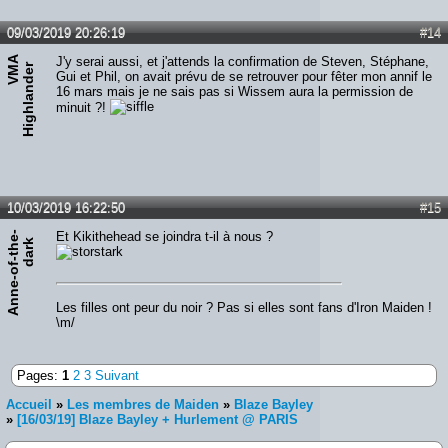
09/03/2019 20:26:19
#14
V
A
H
i
g
h
l
a
n
d
e
J'y serai aussi, et j'attends la confirmation de Steven, Stéphane,
M
r
Gui et Phil, on avait prévu de se retrouver pour fêter mon annif le
16 mars mais je ne sais pas si Wissem aura la permission de
minuit ?!
10/03/2019 16:22:50
#15
A
n
n
e
-
o
f
-
t
h
e
-
d
a
r
Et Kikithehead se joindra t-il à nous ?
k
Les filles ont peur du noir ? Pas si elles sont fans d'Iron Maiden !
\m/
Pages:
1
2
3
Suivant
Accueil
»
Les membres de Maiden
»
Blaze Bayley
»
[16/03/19] Blaze Bayley + Hurlement @ PARIS