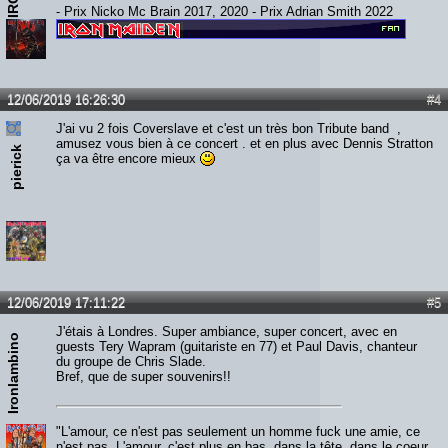
- Prix Nicko Mc Brain 2017, 2020 - Prix Adrian Smith 2022
12/06/2019 16:26:30
#4
J'ai vu 2 fois Coverslave et c'est un très bon Tribute band ,
amusez vous bien à ce concert . et en plus avec Dennis Stratton
pierick
ça va être encore mieux
12/06/2019 17:11:22
#5
J'étais à Londres. Super ambiance, super concert, avec en
Ironlambino
guests Tery Wapram (guitariste en 77) et Paul Davis, chanteur
du groupe de Chris Slade.
Bref, que de super souvenirs!!
"L'amour, ce n'est pas seulement un homme fuck une amie, ce
n'est pas. L'amour, c'est plus en bas, dans la tête, dans le coeur,