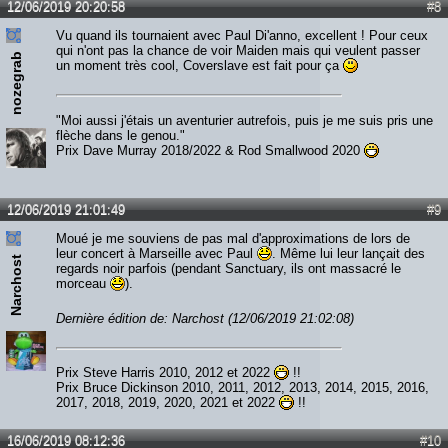
12/06/2019 20:20:58
#8
Vu quand ils tournaient avec Paul Di'anno, excellent ! Pour ceux
qui n'ont pas la chance de voir Maiden mais qui veulent passer
nozegrab
un moment très cool, Coverslave est fait pour ça
"Moi aussi j'étais un aventurier autrefois, puis je me suis pris une
flèche dans le genou."
Prix Dave Murray 2018/2022 & Rod Smallwood 2020
12/06/2019 21:01:49
#9
Moué je me souviens de pas mal d'approximations de lors de
leur concert à Marseille avec Paul
. Même lui leur lançait des
Narchost
regards noir parfois (pendant Sanctuary, ils ont massacré le
morceau
).
Dernière édition de: Narchost (12/06/2019 21:02:08)
Prix Steve Harris 2010, 2012 et 2022
!!
Prix Bruce Dickinson 2010, 2011, 2012, 2013, 2014, 2015, 2016,
2017, 2018, 2019, 2020, 2021 et 2022
!!
16/06/2019 08:12:36
#10