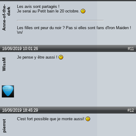
A
n
n
e
-
o
f
-
t
h
e
-
d
a
r
Les avis sont partagés !
k
Je serai au Petit bain le 20 octobre.
Les filles ont peur du noir ? Pas si elles sont fans d'Iron Maiden !
\m/
16/06/2019 10:01:26
#11
Je pense y être aussi !
WissM
16/06/2019 18:45:29
#12
C'est fort possible que je monte aussi!
pierrot