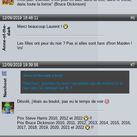
dans toute la forme" (Bruce Dickinson)
12/06/2019 18:48:11
#6
A
n
n
e
-
o
f
-
t
h
e
-
d
a
r
Merci beaucoup Laurent !
k
Les filles ont peur du noir ? Pas si elles sont fans d'Iron Maiden !
\m/
12/06/2019 19:39:56
#7
Anne-of-the-dark a écrit:
Narchost
Narchost, pourrais-tu avoir l'amabilité stp de mettre ici le
lien que j'ai partagé sur fb ?
Désolé, j'étais au boulot, pas eu le temps de voir
Prix Steve Harris 2010, 2012 et 2022
!!
Prix Bruce Dickinson 2010, 2011, 2012, 2013, 2014, 2015, 2016,
2017, 2018, 2019, 2020, 2021 et 2022
!!