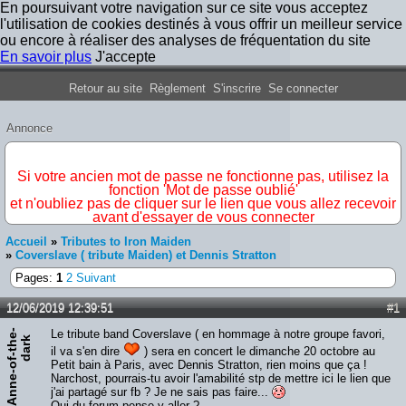
En poursuivant votre navigation sur ce site vous acceptez
l'utilisation de cookies destinés à vous offrir un meilleur service
ou encore à réaliser des analyses de fréquentation du site
En savoir plus
J'accepte
Forum Iron Maiden France
Retour au site
Règlement
S'inscrire
Se connecter
Annonce
IMPORTANT
Si votre ancien mot de passe ne fonctionne pas, utilisez la
fonction 'Mot de passe oublié'
et n'oubliez pas de cliquer sur le lien que vous allez recevoir
avant d'essayer de vous connecter
Accueil
»
Tributes to Iron Maiden
»
Coverslave ( tribute Maiden) et Dennis Stratton
Pages:
1
2
Suivant
12/06/2019 12:39:51
#1
A
n
n
e
-
o
f
-
t
h
e
-
d
a
r
Le tribute band Coverslave ( en hommage à notre groupe favori,
k
il va s'en dire
) sera en concert le dimanche 20 octobre au
Petit bain à Paris, avec Dennis Stratton, rien moins que ça !
Narchost, pourrais-tu avoir l'amabilité stp de mettre ici le lien que
j'ai partagé sur fb ? Je ne sais pas faire...
Qui du forum pense y aller ?