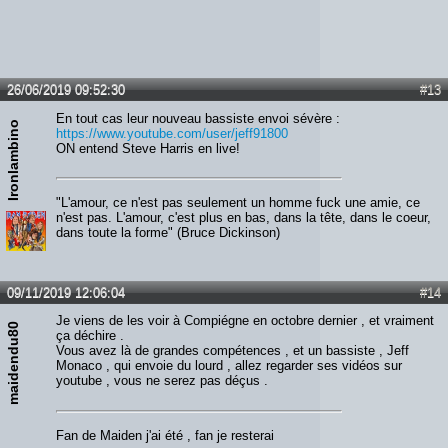
26/06/2019 09:52:30
#13
En tout cas leur nouveau bassiste envoi sévère :
Ironlambino
https://www.youtube.com/user/jeff91800
ON entend Steve Harris en live!
"L'amour, ce n'est pas seulement un homme fuck une amie, ce
n'est pas. L'amour, c'est plus en bas, dans la tête, dans le coeur,
dans toute la forme" (Bruce Dickinson)
09/11/2019 12:06:04
#14
Je viens de les voir à Compiégne en octobre dernier , et vraiment
maidendu80
ça déchire .
Vous avez là de grandes compétences , et un bassiste , Jeff
Monaco , qui envoie du lourd , allez regarder ses vidéos sur
youtube , vous ne serez pas déçus .
Fan de Maiden j'ai été , fan je resterai