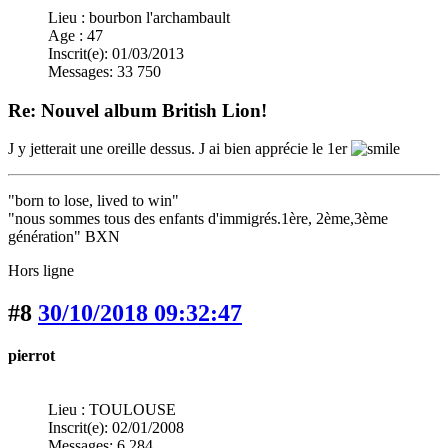
Lieu : bourbon l'archambault
Age : 47
Inscrit(e): 01/03/2013
Messages: 33 750
Re: Nouvel album British Lion!
J y jetterait une oreille dessus. J ai bien apprécie le 1er
"born to lose, lived to win"
"nous sommes tous des enfants d'immigrés.1ère, 2ème,3ème
génération" BXN
Hors ligne
#8
30/10/2018 09:32:47
pierrot
Lieu : TOULOUSE
Inscrit(e): 02/01/2008
Messages: 6 284