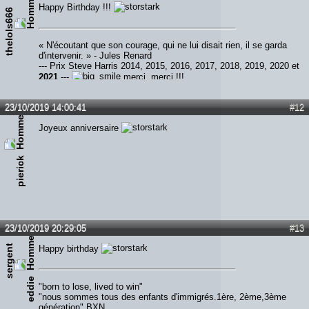
Happy Birthday !!!
thelols666
« N'écoutant que son courage, qui ne lui disait rien, il se garda
d'intervenir. » - Jules Renard
--- Prix Steve Harris 2014, 2015, 2016, 2017, 2018, 2019, 2020 et
2021
---
merci, merci !!!
23/10/2019 14:00:41
#12
Joyeux anniversaire
pierick
23/10/2019 20:29:05
#13
s
e
r
g
e
n
t
e
d
d
i
Happy birthday
e
"born to lose, lived to win"
"nous sommes tous des enfants d'immigrés.1ère, 2ème,3ème
génération" BXN