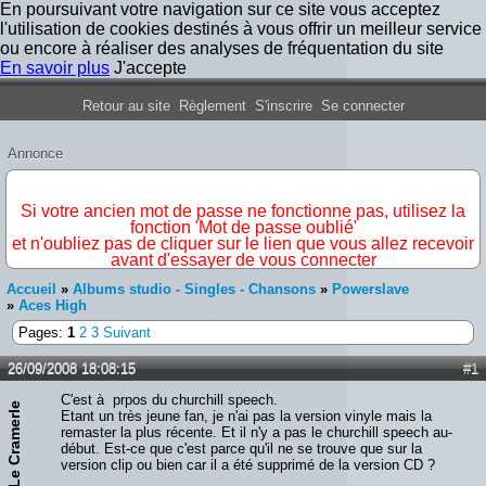
En poursuivant votre navigation sur ce site vous acceptez
l'utilisation de cookies destinés à vous offrir un meilleur service
ou encore à réaliser des analyses de fréquentation du site
En savoir plus
J'accepte
Forum Iron Maiden France
Retour au site
Règlement
S'inscrire
Se connecter
Annonce
IMPORTANT
Si votre ancien mot de passe ne fonctionne pas, utilisez la
fonction 'Mot de passe oublié'
et n'oubliez pas de cliquer sur le lien que vous allez recevoir
avant d'essayer de vous connecter
Accueil
»
Albums studio - Singles - Chansons
»
Powerslave
»
Aces High
Pages:
1
2
3
Suivant
26/09/2008 18:08:15
#1
C'est à prpos du churchill speech.
Le Cramerle
Etant un très jeune fan, je n'ai pas la version vinyle mais la
remaster la plus récente. Et il n'y a pas le churchill speech au-
début. Est-ce que c'est parce qu'il ne se trouve que sur la
version clip ou bien car il a été supprimé de la version CD ?