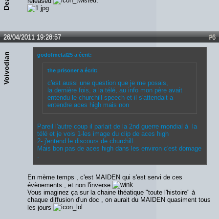
released
:
26/04/2011 19:28:57
#6
Voivodian
godofmetal25 a écrit:
the prisoner a écrit:
c'est aussi une question que je me posais,
la dernière fois, a la télé, au info mon père avait
entendu le churchill speech et il s'attendait a
entendre aces high mais non
Pareil l'autre coup il parlait de la 2nd guerre mondial à la
télé et je vois 1-les image du clip de aces high
2- j'entend le discours de churchill.
Mais bon pas de aces high dans les environ c'est domage
.
En mème temps , c'est MAIDEN qui s'est servi de ces
évènements , et non l'inverse
Vous imaginez ça sur la chaine théatique "toute l'histoire" à
chaque diffusion d'un doc , on aurait du MAIDEN quasiment tous
les jours