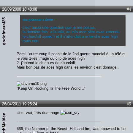
26/09/2008 18:48:08
#4
godofmetal25
the prisoner a écrit:
c'est aussi une question que je me posais,
la dernière fois, a la télé, au info mon père avait entendu
le churchill speech et il s'attendait a entendre aces high
mais non
Pareil l'autre coup il parlait de la 2nd guerre mondial à la télé et
je vois 1-les image du clip de aces high
2- j'entend le discours de churchill.
Mais bon pas de aces high dans les environ c'est domage .
"Keep On Rocking In The Free World..."
26/04/2011 19:25:24
#5
c'est vrai, très dommage
DeathMaiden
666, the Number of the Beast. Hell and fire, was spawned to be