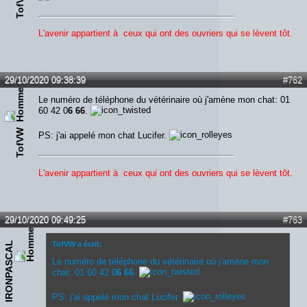
TofVW
L'avenir appartient à ceux qui ont des ouvriers qui se lèvent tôt.
29/10/2020 09:38:39
#762
Le numéro de téléphone du vétérinaire où j'amène mon chat: 01
60 42 0
6 66
.
TofVW
PS: j'ai appelé mon chat Lucifer.
L'avenir appartient à ceux qui ont des ouvriers qui se lèvent tôt.
29/10/2020 09:49:25
#763
IRONPASCAL
TofVW a écrit:
Le numéro de téléphone du vétérinaire où j'amène mon
chat: 01 60 42 0
6 66
.
PS: j'ai appelé mon chat Lucifer.