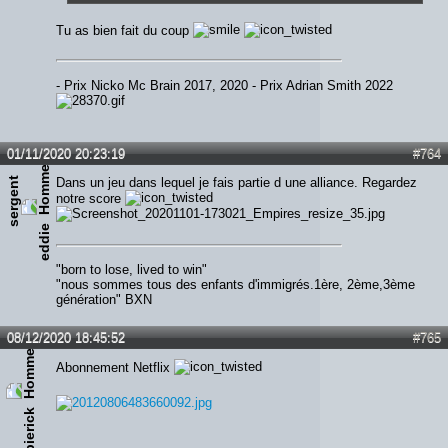
Tu as bien fait du coup
- Prix Nicko Mc Brain 2017, 2020 - Prix Adrian Smith 2022
01/11/2020 20:23:19
#764
s
e
r
g
e
n
t
e
d
d
i
Dans un jeu dans lequel je fais partie d une alliance. Regardez
notre score
e
"born to lose, lived to win"
"nous sommes tous des enfants d'immigrés.1ère, 2ème,3ème
génération" BXN
08/12/2020 18:45:52
#765
Abonnement Netflix
pierick