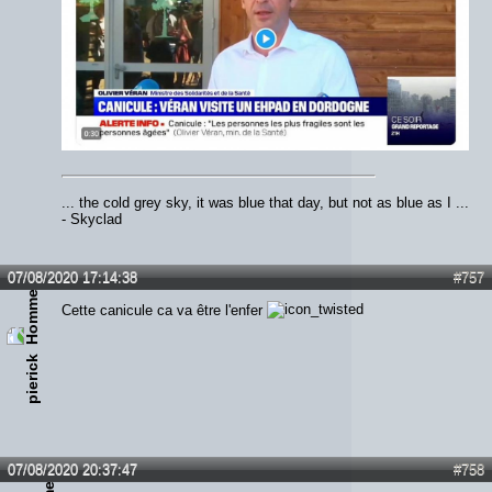
... the cold grey sky, it was blue that day, but not as blue as I ...
- Skyclad
07/08/2020 17:14:38
#757
Cette canicule ca va être l'enfer
pierick
07/08/2020 20:37:47
#758