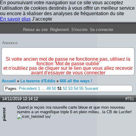
En poursuivant votre navigation sur ce site vous acceptez
l'utilisation de cookies destinés à vous offrir un meilleur service
ou encore à réaliser des analyses de fréquentation du site
En savoir plus
J'accepte
Forum Iron Maiden France
Retour au site
Règlement
S'inscrire
Se connecter
Annonce
IMPORTANT
Si votre ancien mot de passe ne fonctionne pas, utilisez la
fonction 'Mot de passe oublié'
et n'oubliez pas de cliquer sur le lien que vous allez recevoir
avant d'essayer de vous connecter
Accueil
»
La taverne d'Eddie
»
666 all the ways !
Pages:
Précédent
1
…
49
50
51
52
53
54
55
Suivant
14/11/2019 12:14:12
#751
Quand je reçois ma nouvelle carte bleue et que mon nouveau
pierrot
numéro a un magnifique triple 6 en plein milieu...la CB de Lucifer!
\m/