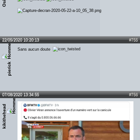
Osiris
22/05/2020 10:20:13
#755
Sans aucun doute
pierick
07/08/2020 13:34:55
#756
kikithehead