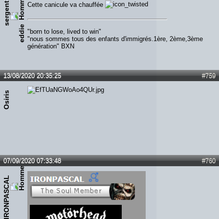
s
e
r
g
e
n
t
e
d
d
i
Cette canicule va chauffée
e
"born to lose, lived to win"
"nous sommes tous des enfants d'immigrés.1ère, 2ème,3ème
génération" BXN
13/08/2020 20:35:25
#759
Osiris
07/09/2020 07:33:48
#760
IRONPASCAL