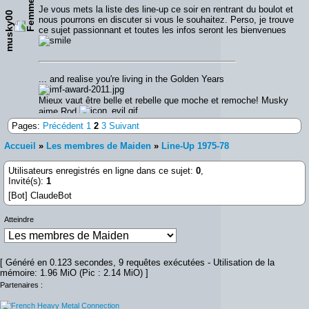
Je vous mets la liste des line-up ce soir en rentrant du boulot et
musky00
nous pourrons en discuter si vous le souhaitez. Perso, je trouve
ce sujet passionnant et toutes les infos seront les bienvenues
... and realise you're living in the Golden Years
Mieux vaut être belle et rebelle que moche et remoche! Musky
aime Rod
Pages:
Précédent
1
2
3
Suivant
Accueil
»
Les membres de Maiden
»
Line-Up 1975-78
Utilisateurs enregistrés en ligne dans ce sujet:
0
,
Invité(s):
1
[Bot] ClaudeBot
Atteindre
[ Généré en 0.123 secondes, 9 requêtes exécutées - Utilisation de la
mémoire: 1.96 MiO (Pic : 2.14 MiO) ]
Partenaires :