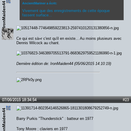
IronMaiden44
AncientMariner a écrit:
Vivement que des enregistrements de cette époque
fassent surface...
Ce qui est sà»r c'est qu'il en existe... Au moins plusieurs avec
Dennis Wilcock au chant.
Dernière édition de: IronMaiden44 (05/06/2015 14:10:19)
07/06/2015 18:34:54
#23
IronMaiden44
Barry Purkis "Thunderstick" : batteur en 1977
Tony Moore : claviers en 1977