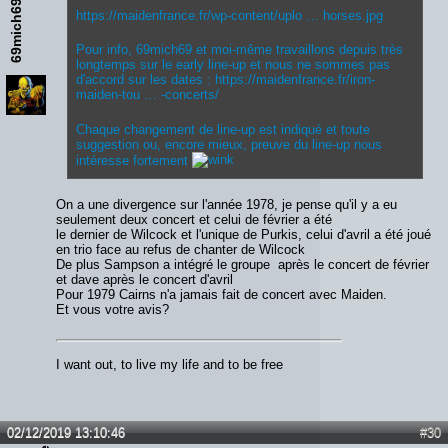
69mich69
https://maidenfrance.fr/wp-content/uplo … horses.jpg
Pour info, 69mich69 et moi-même travaillons depuis très
longtemps sur le early line-up et nous ne sommes pas
d'accord sur les dates :
https://maidenfrance.fr/iron-
maiden-tou … -concerts/
Chaque changement de line-up est indiqué et toute
suggestion ou, encore mieux, preuve du line-up nous
intéresse fortement
On a une divergence sur l'année 1978, je pense qu'il y a eu
seulement deux concert et celui de février a été
le dernier de Wilcock et l'unique de Purkis, celui d'avril a été joué
en trio face au refus de chanter de Wilcock
De plus Sampson a intégré le groupe après le concert de février
et dave après le concert d'avril
Pour 1979 Cairns n'a jamais fait de concert avec Maiden.
Et vous votre avis?
I want out, to live my life and to be free
02/12/2019 13:10:46
#30