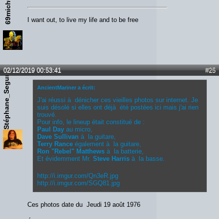
69mich69
I want out, to live my life and to be free
02/12/2019 00:53:41
#25
Stéphane_Segura
AncientMariner a écrit:
J'ai réussi à dénicher ces vieilles photos sur internet. Je
suis désolé si elles ont déjà été postées ici mais j'ai rien
trouvé.
Pour info, le lineup était constitué de :
Paul Day
au micro,
Dave Sullivan
à la guitare,
Terry Rance
également à la guitare,
Ron "Rebel" Matthews
à la batterie,
Et évidemment Mr.
Steve Harris
à la basse.
http://i.imgur.com/Qn3eR.jpg
http://i.imgur.com/SGQ81.jpg
Ces photos date du Jeudi 19 août 1976