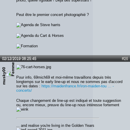
photo, quelle rigolade ! Déjà des superstars !
Peut être le premier concert photographié ?
02/12/2019 08:25:45
#26
musky00
Pour info, 69mich69 et moi-même travaillons depuis très
longtemps sur le early line-up et nous ne sommes pas d'accord
sur les dates :
https://maidenfrance.fr/iron-maiden-tou … -
concerts/
Chaque changement de line-up est indiqué et toute suggestion
ou, encore mieux, preuve du line-up nous intéresse fortement
... and realise you're living in the Golden Years