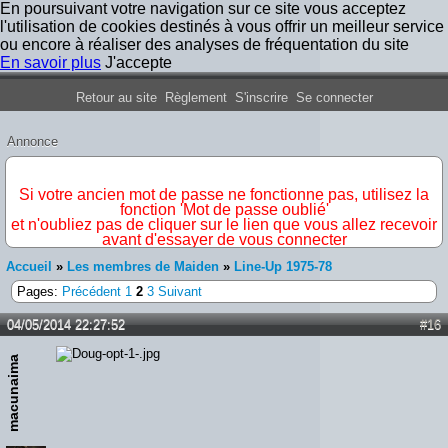
En poursuivant votre navigation sur ce site vous acceptez
l'utilisation de cookies destinés à vous offrir un meilleur service
ou encore à réaliser des analyses de fréquentation du site
En savoir plus
J'accepte
Forum Iron Maiden France
Retour au site
Règlement
S'inscrire
Se connecter
Annonce
IMPORTANT
Si votre ancien mot de passe ne fonctionne pas, utilisez la
fonction 'Mot de passe oublié'
et n'oubliez pas de cliquer sur le lien que vous allez recevoir
avant d'essayer de vous connecter
Accueil
»
Les membres de Maiden
»
Line-Up 1975-78
Pages:
Précédent
1
2
3
Suivant
04/05/2014 22:27:52
#16
macunaima