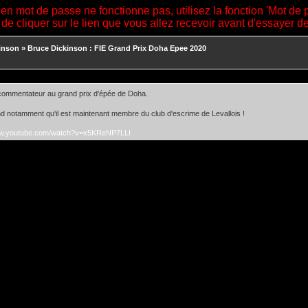
ien mot de passe ne fonctionne pas, utilisez la fonction 'Mot de 
 de cliquer sur le lien que vous allez recevoir avant d'essayer 
inson
»
Bruce Dickinson : FIE Grand Prix Doha Epee 2020
commentateur au grand prix d'épée de Doha.
 notamment qu'il est maintenant membre du club d'escrime de Levallois !
ww.youtube.com/watch?v=x5KReNP7LLI