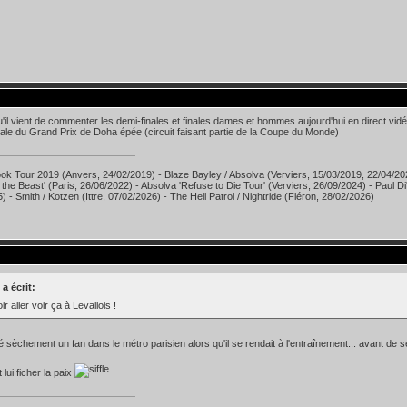
u'il vient de commenter les demi-finales et finales dames et hommes aujourd'hui en direct vid
nale du Grand Prix de Doha épée (circuit faisant partie de la Coupe du Monde)
ok Tour 2019 (Anvers, 24/02/2019) - Blaze Bayley / Absolva (Verviers, 15/03/2019, 22/04/20
 the Beast' (Paris, 26/06/2022) - Absolva 'Refuse to Die Tour' (Verviers, 26/09/2024) - Paul D
) - Smith / Kotzen (Ittre, 07/02/2026) - The Hell Patrol / Nightride (Fléron, 28/02/2026)
 a écrit:
oir aller voir ça à Levallois !
ué sèchement un fan dans le métro parisien alors qu'il se rendait à l'entraînement... avant de
lui ficher la paix