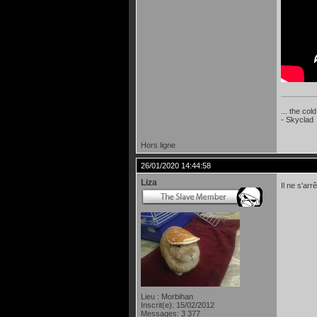
... the col
- Skyclad
Hors ligne
26/01/2020 14:44:58
Liza
Il ne s'ar
Lieu : Morbihan
Inscrit(e): 15/02/2012
Messages: 3 377