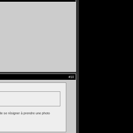
#10
t de se résigner à prendre une photo