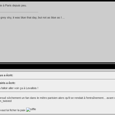
ite à Paris depuis peu.
d grey sky, it was blue that day, but not as blue as I ...
s a écrit:
iris a écrit:
 falloir aller voir ça à Levallois !
abroué sèchement un fan dans le métro parisien alors qu'il se rendait à l'entraînement... avan
vaut lui ficher la paix