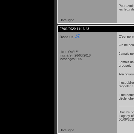
Pour avoir
les feux d
Hors ligne
27/01/2020 11:13:43
C'est norm
Dedalus
On ne peut
Lieu : Oufti !!!
Jamais pend
Inscrit(e): 26/08/2018
Messages: 505
Jamais dan
groupe).
A la rigueu
Il est obli
rappeler à 
Il me semb
déclencher
Bruce's bo
'Legacy of
05/09/2025
Hors ligne