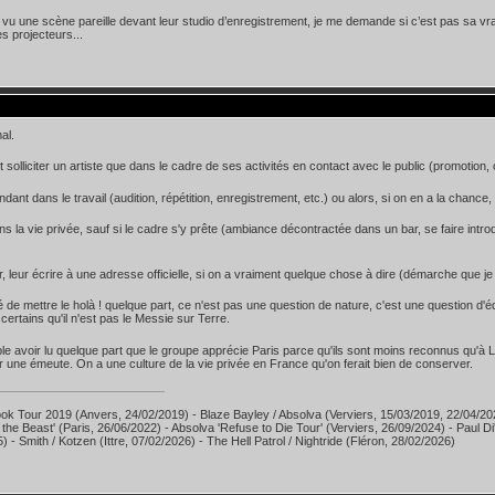
 vu une scène pareille devant leur studio d’enregistrement, je me demande si c’est pas sa vrai
es projecteurs...
al.
 solliciter un artiste que dans le cadre de ses activités en contact avec le public (promotion,
ant dans le travail (audition, répétition, enregistrement, etc.) ou alors, si on en a la chance, e
s la vie privée, sauf si le cadre s'y prête (ambiance décontractée dans un bar, se faire intro
r, leur écrire à une adresse officielle, si on a vraiment quelque chose à dire (démarche que je n
gé de mettre le holà ! quelque part, ce n'est pas une question de nature, c'est une question d'équ
certains qu'il n'est pas le Messie sur Terre.
le avoir lu quelque part que le groupe apprécie Paris parce qu'ils sont moins reconnus qu'à
 une émeute. On a une culture de la vie privée en France qu'on ferait bien de conserver.
ok Tour 2019 (Anvers, 24/02/2019) - Blaze Bayley / Absolva (Verviers, 15/03/2019, 22/04/20
 the Beast' (Paris, 26/06/2022) - Absolva 'Refuse to Die Tour' (Verviers, 26/09/2024) - Paul D
) - Smith / Kotzen (Ittre, 07/02/2026) - The Hell Patrol / Nightride (Fléron, 28/02/2026)