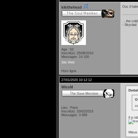
Oui, il hab
kikithehead
... the col
- Skyclad
Age : 52
Inscrit(e): 25/08/2010
Messages: 14 100
Site Web
Hors ligne
27/01/2020 10:12:12
WissM
Dedalu
Os
va
Lieu : Paris
Inscrit(e): 20/02/2015
Messages: 3 589
Il a r
Mieux 