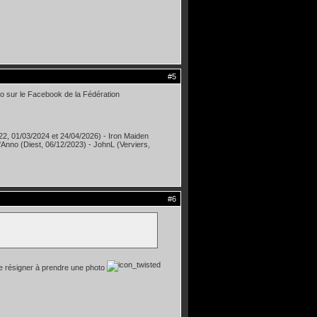
#5
éo sur le Facebook de la Fédération
22, 01/03/2024 et 24/04/2026) - Iron Maiden
i'Anno (Diest, 06/12/2023) - JohnL (Verviers,
#6
 se résigner à prendre une photo