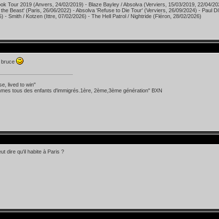
ok Tour 2019 (Anvers, 24/02/2019) - Blaze Bayley / Absolva (Verviers, 15/03/2019, 22/04/20
 the Beast' (Paris, 26/06/2022) - Absolva 'Refuse to Die Tour' (Verviers, 26/09/2024) - Paul D
) - Smith / Kotzen (Ittre, 07/02/2026) - The Hell Patrol / Nightride (Fléron, 28/02/2026)
e bruce
se, lived to win"
mes tous des enfants d'immigrés.1ère, 2ème,3ème génération" BXN
t dire qu'il habite à Paris ?