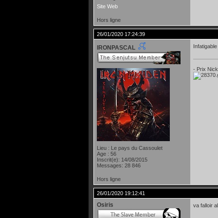
Site Web
Hors ligne
26/01/2020 17:24:39
Infatigable 
IRONPASCAL
- Prix Nic
Lieu : Le pays du Cassoulet
Age : 56
Inscrit(e): 14/08/2015
Messages: 28 846
Hors ligne
26/01/2020 19:12:41
Osiris
va falloir a