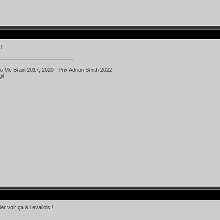
!
ko Mc Brain 2017, 2020 - Prix Adrian Smith 2022
ller voir ça à Levallois !