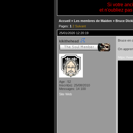
Si votre anc
et n'oubliez pas
Accueil
»
Les membres de Maiden
»
Bruce Dick
Pages:
1
2
Suivant
25/01/2020 12:20:19
Bruce en 
kikithehead
On apprend
https://w
Age : 52
Inscrit(e): 25/08/2010
Messages: 14 100
Site Web