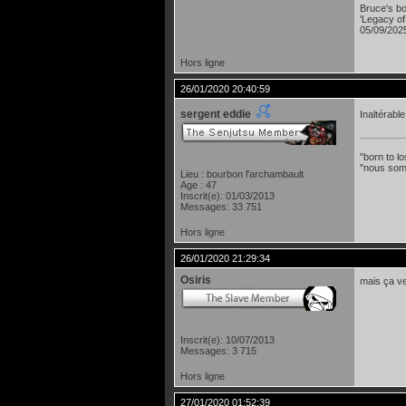
Bruce's bo
'Legacy of
05/09/2025
Hors ligne
26/01/2020 20:40:59
sergent eddie
Inaltérabl
"born to lo
"nous som
Lieu : bourbon l'archambault
Age : 47
Inscrit(e): 01/03/2013
Messages: 33 751
Hors ligne
26/01/2020 21:29:34
Osiris
mais ça veu
Inscrit(e): 10/07/2013
Messages: 3 715
Hors ligne
27/01/2020 01:52:39