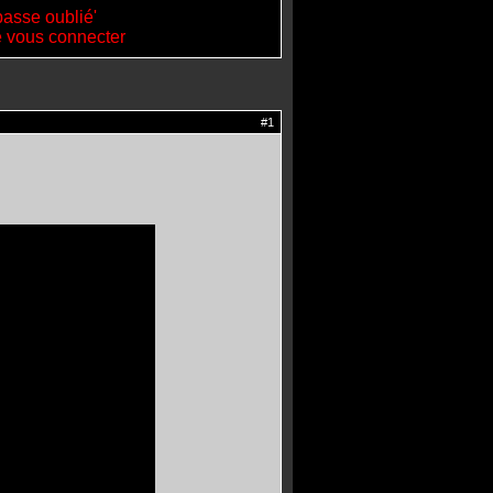
passe oublié'
de vous connecter
#1