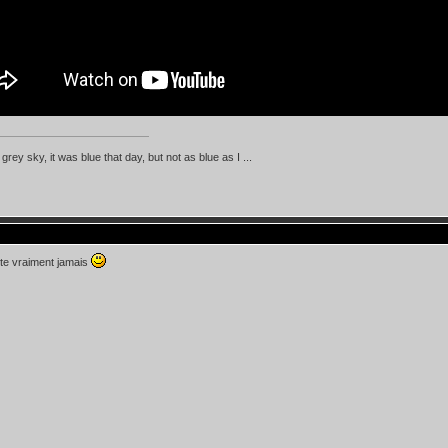
d grey sky, it was blue that day, but not as blue as I ...
rête vraiment jamais