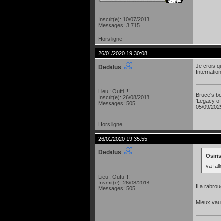
Inscrit(e): 10/07/2013
Messages: 3 715
Hors ligne
26/01/2020 19:30:08
Je crois q
Dedalus
Internatio
Lieu : Oufti !!!
Bruce's bo
Inscrit(e): 26/08/2018
'Legacy of
Messages: 505
05/09/2025
Hors ligne
26/01/2020 19:35:55
Dedalus
Osiris
va fall
Lieu : Oufti !!!
Inscrit(e): 26/08/2018
Il a rabro
Messages: 505
Mieux vaut 