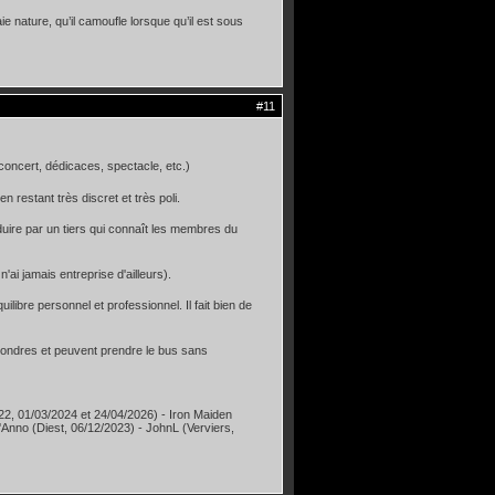
e nature, qu’il camoufle lorsque qu’il est sous
#11
 concert, dédicaces, spectacle, etc.)
n restant très discret et très poli.
duire par un tiers qui connaît les membres du
'ai jamais entreprise d'ailleurs).
ilibre personnel et professionnel. Il fait bien de
 Londres et peuvent prendre le bus sans
22, 01/03/2024 et 24/04/2026) - Iron Maiden
i'Anno (Diest, 06/12/2023) - JohnL (Verviers,