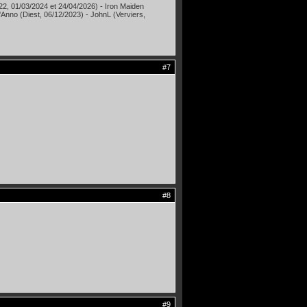
22, 01/03/2024 et 24/04/2026) - Iron Maiden
i'Anno (Diest, 06/12/2023) - JohnL (Verviers,
#7
#8
#9