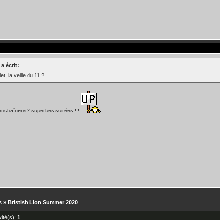
 a écrit:
let, la veille du 11 ?
enchaînera 2 superbes soirées !!!
s
»
Bristish Lion Summer 2020
nvité(s):
1