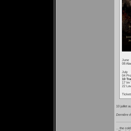
June
08 Al
July
04 Pr
10 Tr
17 Im
22 Lav
Ticket
10 juillet 
Dernière é
... the col