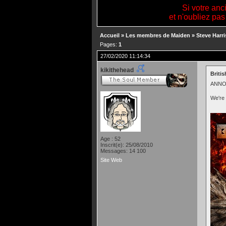
Si votre anc
et n'oubliez pas
Accueil
»
Les membres de Maiden
»
Steve Harri
Pages:
1
27/02/2020 11:14:34
kikithehead
Britis
ANNO
We're 
Age : 52
Inscrit(e): 25/08/2010
Messages: 14 100
Site Web