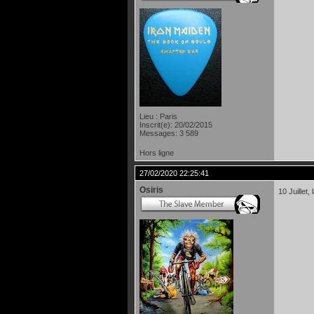
Lieu : Paris
Inscrit(e): 20/02/2015
Messages: 3 589
Hors ligne
27/02/2020 22:25:41
Osiris
10 Juillet, 