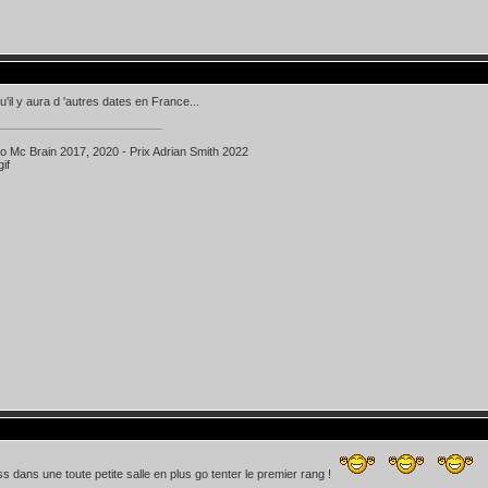
u'il y aura d 'autres dates en France...
ko Mc Brain 2017, 2020 - Prix Adrian Smith 2022
 dans une toute petite salle en plus go tenter le premier rang !