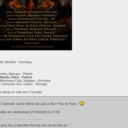
adin, Bremen - Germany
oxima, Warsaw - Poland
abendo, Paris - France
 Wizemann Club, Stuttgart - Germany
 Lisboa Ao Vivo, Lisbon - Portugal
s will go on sale next Tuesday!
au
Trabendo
, soit le même soir que Le
Burr Fest
de Paris...
dition de: kikithehead (27/02/2020 11:17:03)
d grey sky, it was blue that day, but not as blue as I ...