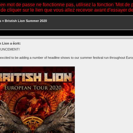
ien mot de passe ne fonctionne pas, utilisez la fonction 'Mot de 
 de cliquer sur le lien que vous allez recevoir avant d'essayer 
s
»
Bristish Lion Summer 2020
h Lion a écrit:
UNCEMENT!
excited to be adding a number of headline shows to our summer festival run throughout Euro