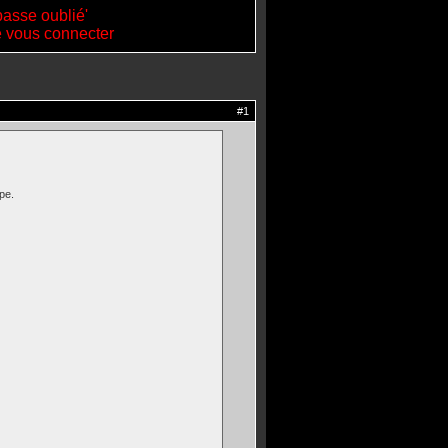
passe oublié'
de vous connecter
#1
pe.