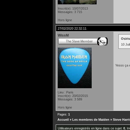
Inscrit(e): 10/07/2013
Messages: 3 715
Hors ligne
27/02/2020 22:32:11
WissM
Osiris
10 Juil
Yesss ça 
Lieu : Paris
Inscrit(e): 20/02/2015
Messages: 3 589
Hors ligne
Pages:
1
Accueil
»
Les membres de Maiden
»
Steve Harri
Utilisateurs enregistrés en ligne dans ce sujet:
0
, I