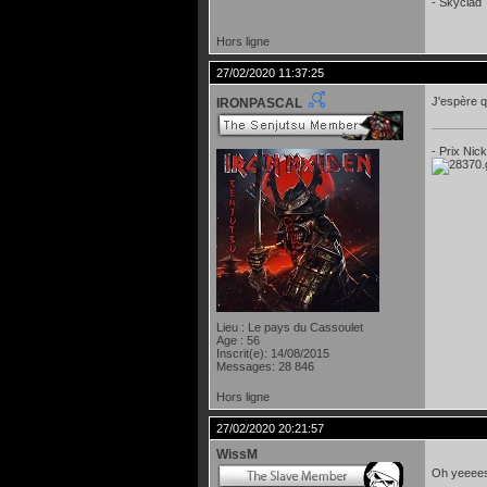
- Skyclad
Hors ligne
27/02/2020 11:37:25
J'espère q
IRONPASCAL
- Prix Nic
Lieu : Le pays du Cassoulet
Age : 56
Inscrit(e): 14/08/2015
Messages: 28 846
Hors ligne
27/02/2020 20:21:57
WissM
Oh yeeeess