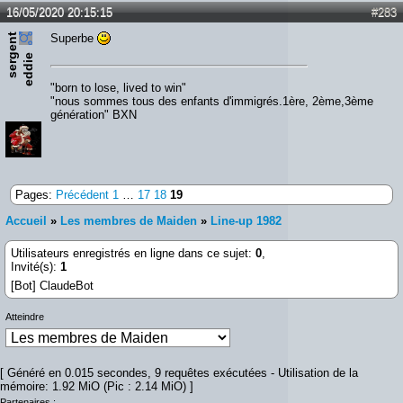
16/05/2020 20:15:15
#283
s
e
r
e
n
t
e
d
d
i
Superbe
g
e
"born to lose, lived to win"
"nous sommes tous des enfants d'immigrés.1ère, 2ème,3ème
génération" BXN
Pages:
Précédent
1
…
17
18
19
Accueil
»
Les membres de Maiden
»
Line-up 1982
Utilisateurs enregistrés en ligne dans ce sujet:
0
,
Invité(s):
1
[Bot] ClaudeBot
Atteindre
[ Généré en 0.015 secondes, 9 requêtes exécutées - Utilisation de la
mémoire: 1.92 MiO (Pic : 2.14 MiO) ]
Partenaires :