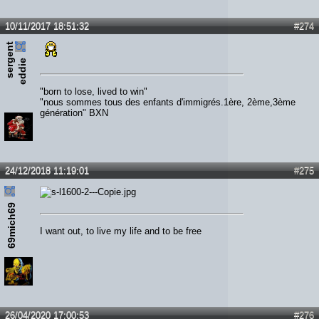
10/11/2017 18:51:32
#274
s
e
r
e
n
t
e
d
d
i
g
e
"born to lose, lived to win"
"nous sommes tous des enfants d'immigrés.1ère, 2ème,3ème
génération" BXN
24/12/2018 11:19:01
#275
69mich69
I want out, to live my life and to be free
26/04/2020 17:00:53
#276