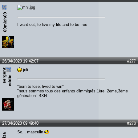
69mich69
I want out, to live my life and to be free
26/04/2020 19:42:07
#277
s
e
r
e
n
t
e
d
d
i
joli
g
e
"born to lose, lived to win"
"nous sommes tous des enfants d'immigrés.1ère, 2ème,3ème
génération" BXN
27/04/2020 09:49:40
#278
So... masculin
Liza