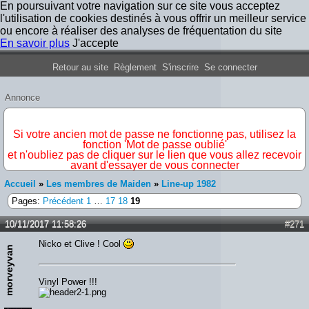
En poursuivant votre navigation sur ce site vous acceptez
l'utilisation de cookies destinés à vous offrir un meilleur service
ou encore à réaliser des analyses de fréquentation du site
En savoir plus
J'accepte
Forum Iron Maiden France
Retour au site
Règlement
S'inscrire
Se connecter
Annonce
IMPORTANT
Si votre ancien mot de passe ne fonctionne pas, utilisez la
fonction 'Mot de passe oublié'
et n'oubliez pas de cliquer sur le lien que vous allez recevoir
avant d'essayer de vous connecter
Accueil
»
Les membres de Maiden
»
Line-up 1982
Pages:
Précédent
1
…
17
18
19
10/11/2017 11:58:26
#271
Nicko et Clive ! Cool
morveyvan
Vinyl Power !!!