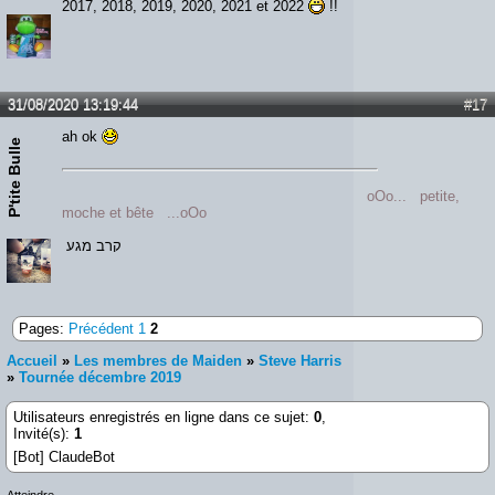
2017, 2018, 2019, 2020, 2021 et 2022
!!
31/08/2020 13:19:44
#17
ah ok
P'tite Bulle
oOo... petite,
moche et bête ...oOo
קרב מגע
Pages:
Précédent
1
2
Accueil
»
Les membres de Maiden
»
Steve Harris
»
Tournée décembre 2019
Utilisateurs enregistrés en ligne dans ce sujet:
0
,
Invité(s):
1
[Bot] ClaudeBot
Atteindre