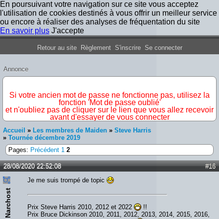
En poursuivant votre navigation sur ce site vous acceptez
l'utilisation de cookies destinés à vous offrir un meilleur service
ou encore à réaliser des analyses de fréquentation du site
En savoir plus
J'accepte
Forum Iron Maiden France
Retour au site
Règlement
S'inscrire
Se connecter
Annonce
IMPORTANT
Si votre ancien mot de passe ne fonctionne pas, utilisez la
fonction 'Mot de passe oublié'
et n'oubliez pas de cliquer sur le lien que vous allez recevoir
avant d'essayer de vous connecter
Accueil
»
Les membres de Maiden
»
Steve Harris
»
Tournée décembre 2019
Pages:
Précédent
1
2
28/08/2020 22:52:08
#16
Je me suis trompé de topic
Narchost
Prix Steve Harris 2010, 2012 et 2022
!!
Prix Bruce Dickinson 2010, 2011, 2012, 2013, 2014, 2015, 2016,