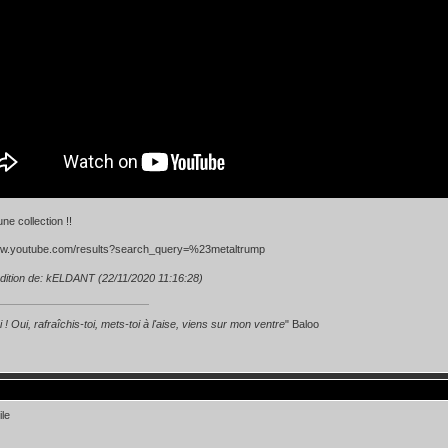
une collection !!
www.youtube.com/results?search_query=%23metaltrump
dition de: kELDANT (22/11/2020 11:16:28)
 ! Oui, rafraîchis-toi, mets-toi à l'aise, viens sur mon ventre
" Baloo