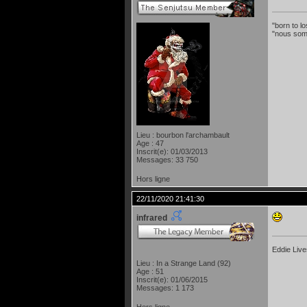
"born to lo
"nous som
Lieu : bourbon l'archambault
Age : 47
Inscrit(e): 01/03/2013
Messages: 33 750
Hors ligne
22/11/2020 21:41:30
infrared
Eddie Live
Lieu : In a Strange Land (92)
Age : 51
Inscrit(e): 01/06/2015
Messages: 1 173
Hors ligne