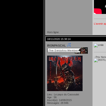
L'avenir a
Hors ligne
18/11/2020 15:38:14
IRONPASCAL
- Prix Nic
Lieu : Le pays du Cassoulet
Age : 56
Inscrit(e): 14/08/2015
Messages: 28 846