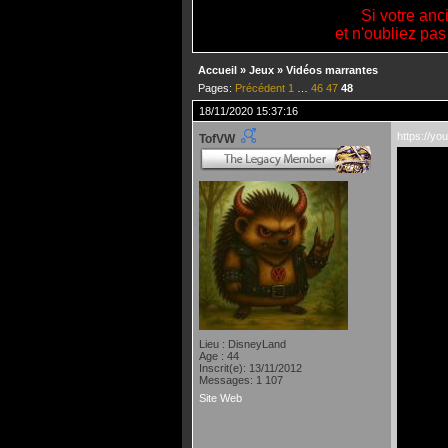
Si votre anc
et n'oubliez pas
Accueil
»
Jeux
»
Vidéos marrantes
Pages:
Précédent
1
…
46
47
48
18/11/2020 15:37:16
https://y
TofVW
Lieu : DisneyLand
Age : 44
Inscrit(e): 13/11/2012
Messages: 1 107
Site Web