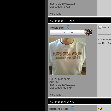
Inscrit(e): 10/07/2013
Messages: 3 715
Hors ligne
22/11/2020 13:19:12
thelols666
« N'écoutan
--- Prix S
Lieu : Enfer écolo
Age : 54
Inscrit(e): 12/07/2011
Messages: 67 879
Hors ligne
22/11/2020 21:22:36
sergent eddie