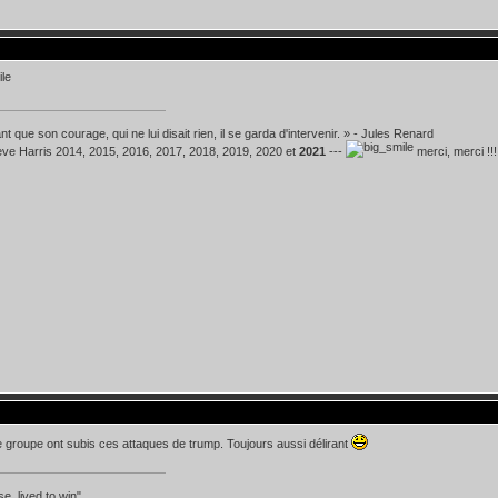
t que son courage, qui ne lui disait rien, il se garda d'intervenir. » - Jules Renard
teve Harris 2014, 2015, 2016, 2017, 2018, 2019, 2020 et
2021
---
merci, merci !!!
groupe ont subis ces attaques de trump. Toujours aussi délirant
se, lived to win"