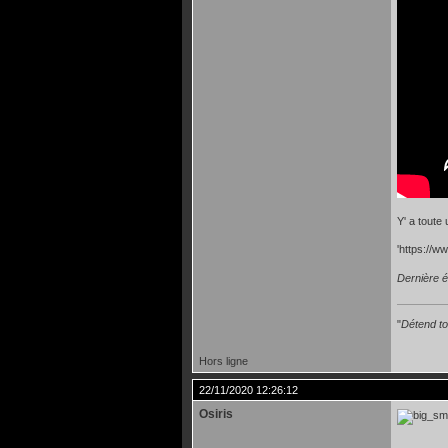
Y' a toute 
'https://
Dernière é
"
Détend toi
Hors ligne
22/11/2020 12:26:12
Osiris