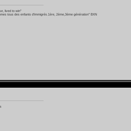
se, lived to win"
mes tous des enfants d'immigrés.1ère, 2ème,3ème génération" BXN
s