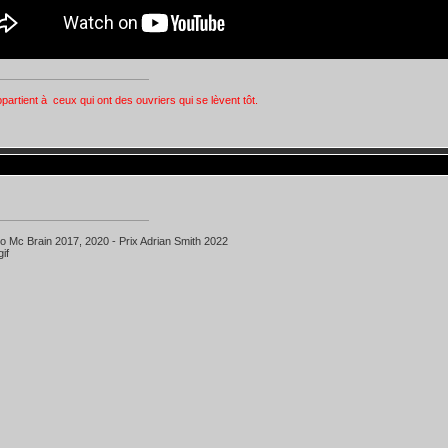
ppartient à ceux qui ont des ouvriers qui se lèvent tôt.
ko Mc Brain 2017, 2020 - Prix Adrian Smith 2022