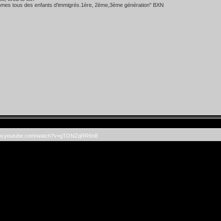
mes tous des enfants d'immigrés.1ère, 2ème,3ème génération" BXN
www.youtube.com/watch?v=gTONZqRR6n8