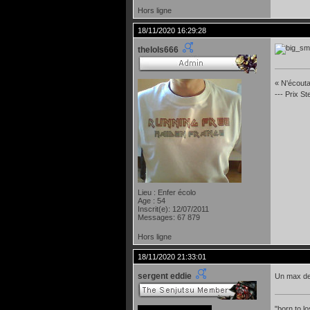
Hors ligne
18/11/2020 16:29:28
thelols666
« N'écoutan
--- Prix S
Lieu : Enfer écolo
Age : 54
Inscrit(e): 12/07/2011
Messages: 67 879
Hors ligne
18/11/2020 21:33:01
sergent eddie
Un max de 
"born to lo