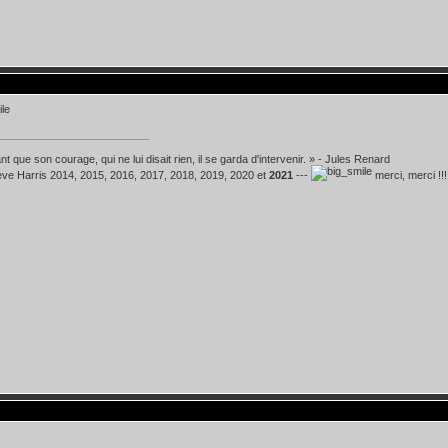
t que son courage, qui ne lui disait rien, il se garda d'intervenir. » - Jules Renard
teve Harris 2014, 2015, 2016, 2017, 2018, 2019, 2020 et
2021
---
merci, merci !!!