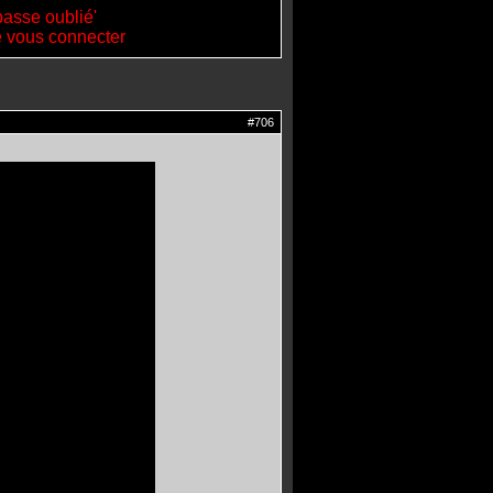
passe oublié'
de vous connecter
#706