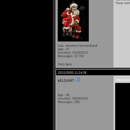
"nous som
Lieu : bourbon l'archambault
Age : 47
Inscrit(e): 01/03/2013
Messages: 33 750
Hors ligne
22/11/2020 11:14:26
https://
kELDANT
Age : 48
Inscrit(e): 09/09/2015
Messages: 296