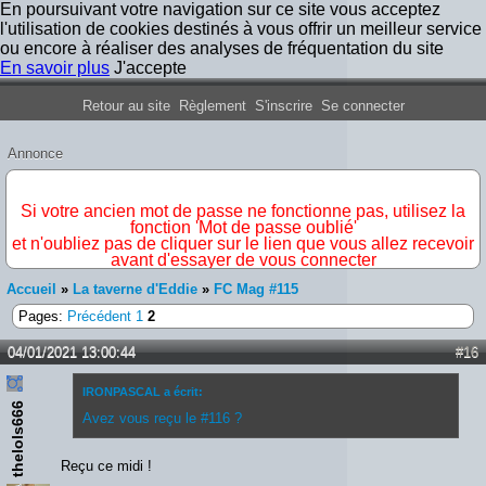
En poursuivant votre navigation sur ce site vous acceptez
l'utilisation de cookies destinés à vous offrir un meilleur service
ou encore à réaliser des analyses de fréquentation du site
En savoir plus
J'accepte
Forum Iron Maiden France
Retour au site
Règlement
S'inscrire
Se connecter
Annonce
IMPORTANT
Si votre ancien mot de passe ne fonctionne pas, utilisez la
fonction 'Mot de passe oublié'
et n'oubliez pas de cliquer sur le lien que vous allez recevoir
avant d'essayer de vous connecter
Accueil
»
La taverne d'Eddie
»
FC Mag #115
Pages:
Précédent
1
2
04/01/2021 13:00:44
#16
IRONPASCAL a écrit:
thelols666
Avez vous reçu le #116 ?
Reçu ce midi !