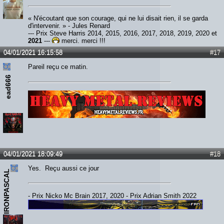
« N'écoutant que son courage, qui ne lui disait rien, il se garda
d'intervenir. » - Jules Renard
--- Prix Steve Harris 2014, 2015, 2016, 2017, 2018, 2019, 2020 et
2021
---
merci, merci !!!
04/01/2021 16:15:58
#17
Pareil reçu ce matin.
ead666
Lien :
http://heavymetalreviews.fr/
04/01/2021 18:09:49
#18
Yes. Reçu aussi ce jour
IRONPASCAL
- Prix Nicko Mc Brain 2017, 2020 - Prix Adrian Smith 2022