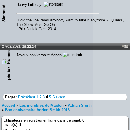
Heavy birthday!
Simbaud
"Hold the line, does anybody want to take it anymore ? "Queen ,
The Show Must Go On
- Prix Janick Gers 2014
27/02/2021 09:33:34
#60
Joyeux anniversaire Adrian
pierick
Pages:
Précédent
1
2
3
4
5
Suivant
Accueil
»
Les membres de Maiden
»
Adrian Smith
»
Bon anniversaire Adrian Smith 2016
Utilisateurs enregistrés en ligne dans ce sujet:
0
,
Invité(s):
1