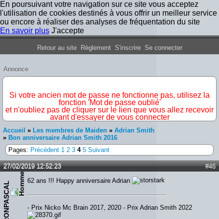
En poursuivant votre navigation sur ce site vous acceptez
l'utilisation de cookies destinés à vous offrir un meilleur service
ou encore à réaliser des analyses de fréquentation du site
En savoir plus
J'accepte
Forum Iron Maiden France
Retour au site
Règlement
S'inscrire
Se connecter
Annonce
IMPORTANT
Si votre ancien mot de passe ne fonctionne pas, utilisez la
fonction 'Mot de passe oublié'
et n'oubliez pas de cliquer sur le lien que vous allez recevoir
avant d'essayer de vous connecter
Accueil
»
Les membres de Maiden
»
Adrian Smith
»
Bon anniversaire Adrian Smith 2016
Pages:
Précédent
1
2
3
4
5
Suivant
27/02/2019 12:52:23
#46
62 ans !!! Happy anniversaire Adrian
IRONPASCAL
- Prix Nicko Mc Brain 2017, 2020 - Prix Adrian Smith 2022