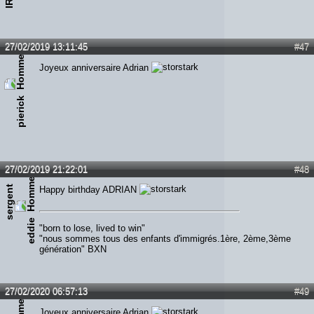
27/02/2019 13:11:45
#47
Joyeux anniversaire Adrian
pierick
27/02/2019 21:22:01
#48
s
e
r
g
e
n
t
e
d
d
i
Happy birthday ADRIAN
e
"born to lose, lived to win"
"nous sommes tous des enfants d'immigrés.1ère, 2ème,3ème
génération" BXN
27/02/2020 06:57:13
#49
Joyeux anniversaire Adrian