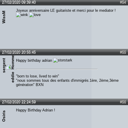
27/02/2020 09:39:40
#54
Joyeux anniversaire LE guitariste et merci pour le mediator !
WissM
27/02/2020 20:55:45
#55
s
e
r
g
e
n
t
e
d
d
i
Happy birthday adrian
e
"born to lose, lived to win"
"nous sommes tous des enfants d'immigrés.1ère, 2ème,3ème
génération" BXN
27/02/2020 22:24:59
#56
Happy Birthday Adrian !
Osiris