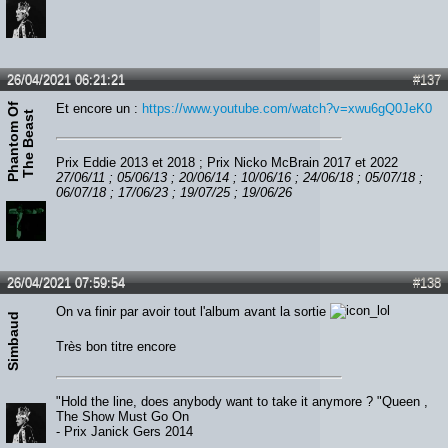
26/04/2021 06:21:21
#137
P
h
a
n
t
o
m
O
f
T
h
e
B
e
a
s
Et encore un :
https://www.youtube.com/watch?v=xwu6gQ0JeK0
t
Prix Eddie 2013 et 2018 ; Prix Nicko McBrain 2017 et 2022
27/06/11 ; 05/06/13 ; 20/06/14 ; 10/06/16 ; 24/06/18 ; 05/07/18 ;
06/07/18 ; 17/06/23 ; 19/07/25 ; 19/06/26
26/04/2021 07:59:54
#138
On va finir par avoir tout l'album avant la sortie
Simbaud
Très bon titre encore
"Hold the line, does anybody want to take it anymore ? "Queen ,
The Show Must Go On
- Prix Janick Gers 2014