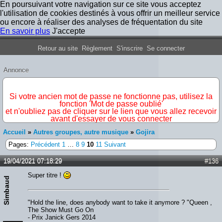
En poursuivant votre navigation sur ce site vous acceptez
l'utilisation de cookies destinés à vous offrir un meilleur service
ou encore à réaliser des analyses de fréquentation du site
En savoir plus
J'accepte
Forum Iron Maiden France
Retour au site
Règlement
S'inscrire
Se connecter
Annonce
IMPORTANT
Si votre ancien mot de passe ne fonctionne pas, utilisez la
fonction 'Mot de passe oublié'
et n'oubliez pas de cliquer sur le lien que vous allez recevoir
avant d'essayer de vous connecter
Accueil
»
Autres groupes, autre musique
»
Gojira
Pages:
Précédent
1
…
8
9
10
11
Suivant
19/04/2021 07:18:29
#136
Super titre !
Simbaud
"Hold the line, does anybody want to take it anymore ? "Queen ,
The Show Must Go On
- Prix Janick Gers 2014