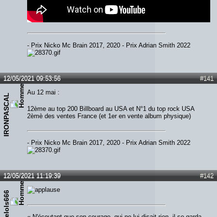
- Prix Nicko Mc Brain 2017, 2020 - Prix Adrian Smith 2022
12/05/2021 09:53:56
#141
Au 12 mai :
IRONPASCAL
12ème au top 200 Billboard au USA et N°1 du top rock USA
2èmè des ventes France (et 1er en vente album physique)
- Prix Nicko Mc Brain 2017, 2020 - Prix Adrian Smith 2022
12/05/2021 11:19:39
#142
thelols666
« N'écoutant que son courage, qui ne lui disait rien, il se garda