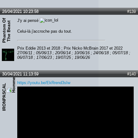
26/04/2021 10:23:58
#139
P
h
a
n
t
o
m
O
f
T
h
e
B
e
a
s
J'y ai pensé
t
Celui-là j'accroche pas du tout.
Prix Eddie 2013 et 2018 ; Prix Nicko McBrain 2017 et 2022
27/06/11 ; 05/06/13 ; 20/06/14 ; 10/06/16 ; 24/06/18 ; 05/07/18 ;
06/07/18 ; 17/06/23 ; 19/07/25 ; 19/06/26
30/04/2021 11:13:59
#140
https://youtu.be/EkRrend3sIw
IRONPASCAL