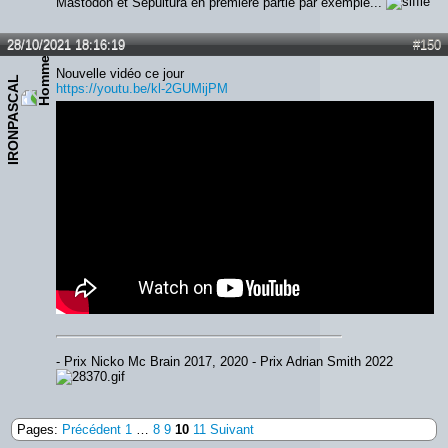
Mastodon et Sepultura en première partie par exemple...
28/10/2021 18:16:19
#150
Nouvelle vidéo ce jour
IRONPASCAL
https://youtu.be/kl-2GUMijPM
- Prix Nicko Mc Brain 2017, 2020 - Prix Adrian Smith 2022
Pages:
Précédent
1
…
8
9
10
11
Suivant