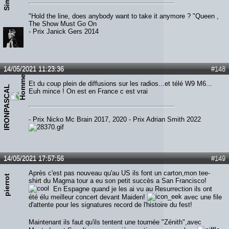
"Hold the line, does anybody want to take it anymore ? "Queen ,
The Show Must Go On
- Prix Janick Gers 2014
14/05/2021 11:23:36
#148
Et du coup plein de diffusions sur les radios...et télé W9 M6...
IRONPASCAL
Euh mince ! On est en France c est vrai
- Prix Nicko Mc Brain 2017, 2020 - Prix Adrian Smith 2022
14/05/2021 17:57:56
#149
Après c'est pas nouveau qu'au US ils font un carton,mon tee-
pierrot
shirt du Magma tour a eu son petit succès a San Francisco!
En Espagne quand je les ai vu au Resurrection ils ont
été élu meilleur concert devant Maiden!
avec une file
d'attente pour les signatures record de l'histoire du fest!
Maintenant ils faut qu'ils tentent une tournée "Zénith",avec