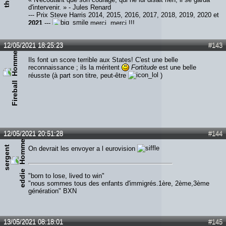
d'intervenir. » - Jules Renard
--- Prix Steve Harris 2014, 2015, 2016, 2017, 2018, 2019, 2020 et
2021
---
merci, merci !!!
12/05/2021 18:25:23
#143
Ils font un score terrible aux States! C'est une belle
reconnaissance ; ils la méritent
Fortitude
est une belle
réusste (à part son titre, peut-être
)
Fireball
12/05/2021 20:51:28
#144
s
e
r
g
e
n
t
e
d
d
i
On devrait les envoyer a l eurovision
e
"born to lose, lived to win"
"nous sommes tous des enfants d'immigrés.1ère, 2ème,3ème
génération" BXN
13/05/2021 08:18:01
#145