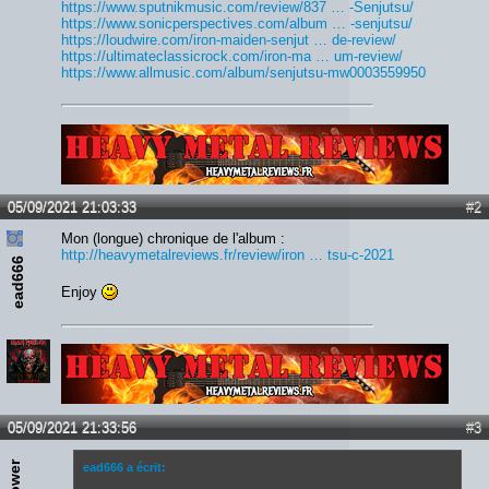
https://www.sputnikmusic.com/review/837 … -Senjutsu/
https://www.sonicperspectives.com/album … -senjutsu/
https://loudwire.com/iron-maiden-senjut … de-review/
https://ultimateclassicrock.com/iron-ma … um-review/
https://www.allmusic.com/album/senjutsu-mw0003559950
Lien :
http://heavymetalreviews.fr/
05/09/2021 21:03:33
#2
Mon (longue) chronique de l'album :
http://heavymetalreviews.fr/review/iron … tsu-c-2021
ead666
Enjoy
Lien :
http://heavymetalreviews.fr/
05/09/2021 21:33:56
#3
ead666 a écrit: