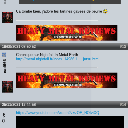
Ca tombe bien, j'adore les tartines gavées de beurre
Lien :
http://heavymetalreviews.fr/
18/09/2021 08:50:52
#13
Chronique sur Nightfall In Metal Earth :
http://metal.nightfall.fr/index_14986_i … jutsu.html
ead666
Lien :
http://heavymetalreviews.fr/
25/11/2021 12:44:58
#14
https://www.youtube.com/watch?v=zOE_NOIviXQ
Clive