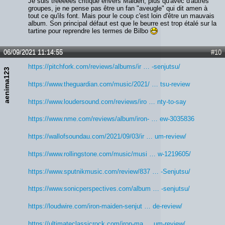
Je suis trèèèèès critique envers Maiden, plus qu'avec d'autres
groupes, je ne pense pas être un fan "aveugle" qui dit amen à
tout ce qu'ils font. Mais pour le coup c'est loin d'être un mauvais
album. Son principal défaut est que le beurre est trop étalé sur la
tartine pour reprendre les termes de Bilbo
06/09/2021 11:14:55
#10
https://pitchfork.com/reviews/albums/ir … -senjutsu/
aenima123
https://www.theguardian.com/music/2021/ … tsu-review
https://www.loudersound.com/reviews/iro … nty-to-say
https://www.nme.com/reviews/album/iron- … ew-3035836
https://wallofsoundau.com/2021/09/03/ir … um-review/
https://www.rollingstone.com/music/musi … w-1219605/
https://www.sputnikmusic.com/review/837 … -Senjutsu/
https://www.sonicperspectives.com/album … -senjutsu/
https://loudwire.com/iron-maiden-senjut … de-review/
https://ultimateclassicrock.com/iron-ma … um-review/