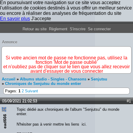
En poursuivant votre navigation sur ce site vous acceptez
l'utilisation de cookies destinés à vous offrir un meilleur service
ou encore à réaliser des analyses de fréquentation du site
En savoir plus
J'accepte
Forum Iron Maiden France
Retour au site
Règlement
S'inscrire
Se connecter
Annonce
IMPORTANT
Si votre ancien mot de passe ne fonctionne pas, utilisez la
fonction 'Mot de passe oublié'
et n'oubliez pas de cliquer sur le lien que vous allez recevoir
avant d'essayer de vous connecter
Accueil
»
Albums studio - Singles - Chansons
»
Senjutsu
»
Chroniques de Senjutsu du monde entier
Pages:
1
2
Suivant
05/09/2021 21:02:53
#1
Topic dédié aux chroniques de l'album "Senjutsu" du monde
entier.
ead666
N'hésiter pas à venir mettre les liens ici.