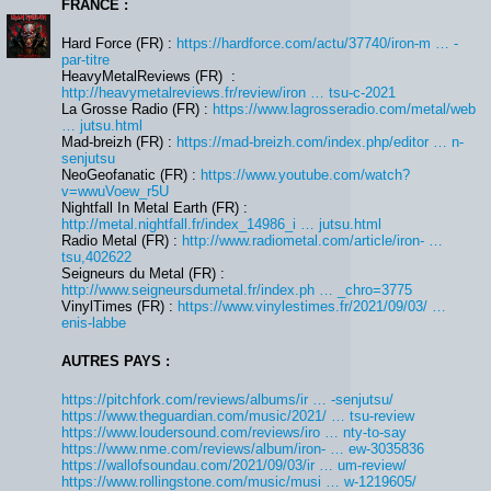
FRANCE :
Hard Force (FR) :
https://hardforce.com/actu/37740/iron-m … -
par-titre
HeavyMetalReviews (FR) :
http://heavymetalreviews.fr/review/iron … tsu-c-2021
La Grosse Radio (FR) :
https://www.lagrosseradio.com/metal/web
… jutsu.html
Mad-breizh (FR) :
https://mad-breizh.com/index.php/editor … n-
senjutsu
NeoGeofanatic (FR) :
https://www.youtube.com/watch?
v=wwuVoew_r5U
Nightfall In Metal Earth (FR) :
http://metal.nightfall.fr/index_14986_i … jutsu.html
Radio Metal (FR) :
http://www.radiometal.com/article/iron- …
tsu,402622
Seigneurs du Metal (FR) :
http://www.seigneursdumetal.fr/index.ph … _chro=3775
VinylTimes (FR) :
https://www.vinylestimes.fr/2021/09/03/ …
enis-labbe
AUTRES PAYS :
https://pitchfork.com/reviews/albums/ir … -senjutsu/
https://www.theguardian.com/music/2021/ … tsu-review
https://www.loudersound.com/reviews/iro … nty-to-say
https://www.nme.com/reviews/album/iron- … ew-3035836
https://wallofsoundau.com/2021/09/03/ir … um-review/
https://www.rollingstone.com/music/musi … w-1219605/