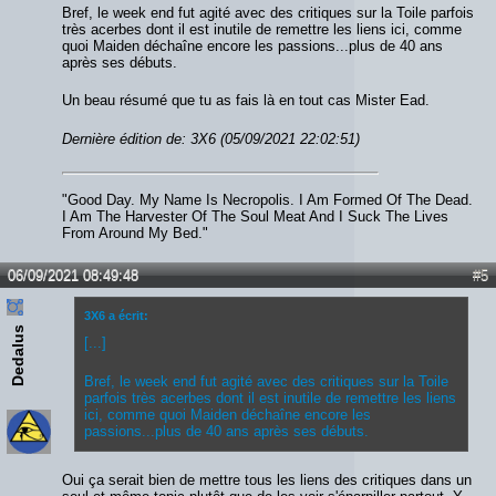
Bref, le week end fut agité avec des critiques sur la Toile parfois
très acerbes dont il est inutile de remettre les liens ici, comme
quoi Maiden déchaîne encore les passions...plus de 40 ans
après ses débuts.
Un beau résumé que tu as fais là en tout cas Mister Ead.
Dernière édition de: 3X6 (05/09/2021 22:02:51)
"Good Day. My Name Is Necropolis. I Am Formed Of The Dead.
I Am The Harvester Of The Soul Meat And I Suck The Lives
From Around My Bed."
06/09/2021 08:49:48
#5
3X6 a écrit:
Dedalus
[...]
Bref, le week end fut agité avec des critiques sur la Toile
parfois très acerbes dont il est inutile de remettre les liens
ici, comme quoi Maiden déchaîne encore les
passions...plus de 40 ans après ses débuts.
Oui ça serait bien de mettre tous les liens des critiques dans un