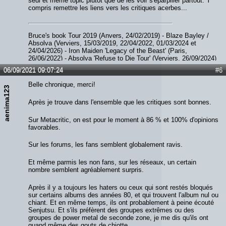
seul et même topic plutôt que de les voir s'éparpiller partout. Y
compris remettre les liens vers les critiques acerbes...
Bruce's book Tour 2019 (Anvers, 24/02/2019) - Blaze Bayley /
Absolva (Verviers, 15/03/2019, 22/04/2022, 01/03/2024 et
24/04/2026) - Iron Maiden 'Legacy of the Beast' (Paris,
26/06/2022) - Absolva 'Refuse to Die Tour' (Verviers, 26/09/2024)
- Paul Di'Anno (Diest, 06/12/2023) - JohnL (Verviers, 05/09/2025)
06/09/2021 09:07:24
#6
- Smith / Kotzen (Ittre, 07/02/2026) - The Hell Patrol / Nightride
(Fléron, 28/02/2026)
Belle chronique, merci!
aenima123
Après je trouve dans l'ensemble que les critiques sont bonnes.
Sur Metacritic, on est pour le moment à 86 % et 100% d'opinions
favorables.
Sur les forums, les fans semblent globalement ravis.
Et même parmis les non fans, sur les réseaux, un certain
nombre semblent agréablement surpris.
Après il y a toujours les haters ou ceux qui sont restés bloqués
sur certains albums des années 80, et qui trouvent l'album nul ou
chiant. Et en même temps, ils ont probablement à peine écouté
Senjutsu. Et s'ils préfèrent des groupes extrêmes ou des
groupes de power metal de seconde zone, je me dis qu'ils ont
quand même des gouts de chiotte.