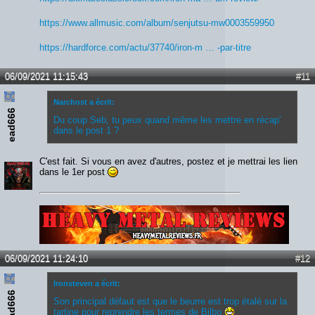
https://www.allmusic.com/album/senjutsu-mw0003559950
https://hardforce.com/actu/37740/iron-m … -par-titre
06/09/2021 11:15:43
#11
Narchost a écrit:
ead666
Du coup Seb, tu peux quand même les mettre en récap'
dans le post 1 ?
C'est fait. Si vous en avez d'autres, postez et je mettrai les lien
dans le 1er post
Lien :
http://heavymetalreviews.fr/
06/09/2021 11:24:10
#12
Ironsteven a écrit:
ead666
Son principal défaut est que le beurre est trop étalé sur la
tartine pour reprendre les termes de Bilbo