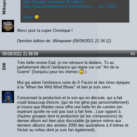
Mikepower
Mon (longue) chronique de l'album :
http://heavymetalreviews.fr/review/iron … tsu-c-2021
Enjoy
Merci pour ta super Chronique !
Dernière édition de: Mikepower (05/09/2021 21:34:11)
05/09/2021 21:58:56
#4
Très belle review Ead, je me retrouve là dedans. Tu as
3X6
parfaitement décrit l'ambiance qui règne sur cet "Art de la
Guerre" (Senjutsu pour les intimes
)
Moi qui adore l'ambiance noire du X Factor et des titres épiques
à la "When the Wild Wind Blows" et ben je suis servi.
Concernant la production et le son qui en découle, qui a fait
coulé beaucoup d'encre, (qui ne me gêne pas personnellement)
je trouve que Maiden nous offre une belle fin de carrière (en
espérant qu'elle ne soit pas tout a fait finie...) par rapport à
d'autres groupes dont la production (et les compositions) du
dernier album est bien plus discutable (je pense même aux
derniers albums des années 2000 des australiens à 4 lettres et
l'éclair au milieu dont je suis fan également).