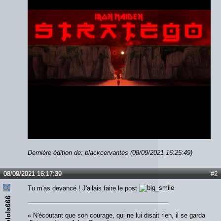
Dernière édition de: blackcervantes (08/09/2021 16:25:49)
08/09/2021 16:17:39
#2
Tu m'as devancé ! J'allais faire le post
thelols666
« N'écoutant que son courage, qui ne lui disait rien, il se garda