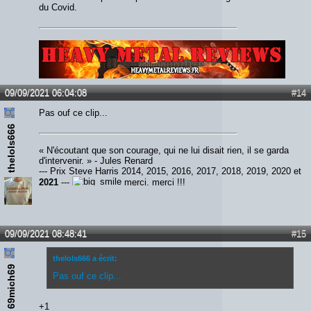
du Covid.
Lien :
http://heavymetalreviews.fr/
09/09/2021 06:04:08
#14
Pas ouf ce clip...
thelols666
« N'écoutant que son courage, qui ne lui disait rien, il se garda
d'intervenir. » - Jules Renard
--- Prix Steve Harris 2014, 2015, 2016, 2017, 2018, 2019, 2020 et
2021
---
merci, merci !!!
09/09/2021 08:48:41
#15
thelols666 a écrit:
69mich69
Pas ouf ce clip...
+1