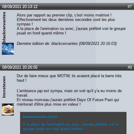
08/09/2021 20:13:12
#7
blackcervantes
Alors par rapport au premier clip, c'est moins maitrisé !
Effectivement les deux dernières secondes sont les plus
sympas !
A la place de l'animation ou avec, j'aurais préféré voir le groupe
jouait en fond quand même !
Dernière édition de: blackcervantes (08/09/2021 20:16:03)
08/09/2021 20:26:05
#8
Dur de faire mieux que WOTW, ils avaient placé la barre très
Ironsteven
haut !
L'ambiance jap est sympa, mais on voit qu'il y'a eu moins de
travail.
Et niveau morceau j'aurais préféré Days Of Future Past qui
mériterait d'être plus mise en valeur !
blackcervantes a écrit:
A la place de l'animation ou avec, j'aurais préféré voir le
groupe jouait en fond quand même !