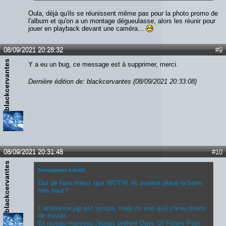
Oula, déjà qu'ils se réunissent même pas pour la photo promo de
l'album et qu'on a un montage dégueulasse, alors les réunir pour
jouer en playback devant une caméra...
08/09/2021 20:28:32
#9
blackcervantes
Y a eu un bug, ce message est à supprimer, merci.
Dernière édition de: blackcervantes (08/09/2021 20:33:08)
08/09/2021 20:31:48
#10
blackcervantes
Ironsteven a écrit:
Dur de faire mieux que WOTW, ils avaient placé la barre
très haut !
L'ambiance jap est sympa, mais on voit qu'il y'a eu moins
de travail.
Et niveau morceau j'aurais préféré Days Of Future Past