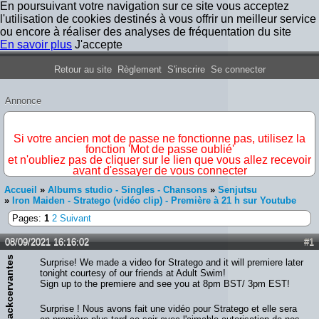
En poursuivant votre navigation sur ce site vous acceptez
l'utilisation de cookies destinés à vous offrir un meilleur service
ou encore à réaliser des analyses de fréquentation du site
En savoir plus
J'accepte
Forum Iron Maiden France
Retour au site
Règlement
S'inscrire
Se connecter
Annonce
IMPORTANT
Si votre ancien mot de passe ne fonctionne pas, utilisez la
fonction 'Mot de passe oublié'
et n'oubliez pas de cliquer sur le lien que vous allez recevoir
avant d'essayer de vous connecter
Accueil
»
Albums studio - Singles - Chansons
»
Senjutsu
»
Iron Maiden - Stratego (vidéo clip) - Première à 21 h sur Youtube
Pages:
1
2
Suivant
08/09/2021 16:16:02
#1
blackcervantes
Surprise! We made a video for Stratego and it will premiere later
tonight courtesy of our friends at Adult Swim!
Sign up to the premiere and see you at 8pm BST/ 3pm EST!
Surprise ! Nous avons fait une vidéo pour Stratego et elle sera