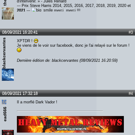
d'intervenir. » - Jules Renard
--- Prix Steve Harris 2014, 2015, 2016, 2017, 2018, 2019, 2020 et
2021
---
merci, merci !!!
08/09/2021 16:20:41
#3
blackcervantes
XPTDR !
Je viens de le voir sur facebook, donc je l'ai relayé sur le forum !
Dernière édition de: blackcervantes (08/09/2021 16:20:59)
08/09/2021 17:32:18
#4
Il a morflé Dark Vador !
ead666
Lien :
http://heavymetalreviews.fr/