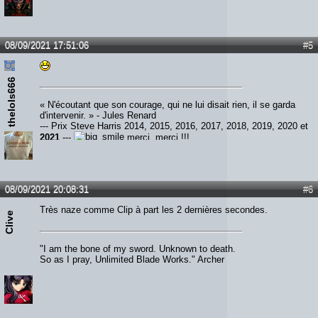
08/09/2021 17:51:06
#5
thelols666
« N'écoutant que son courage, qui ne lui disait rien, il se garda
d'intervenir. » - Jules Renard
--- Prix Steve Harris 2014, 2015, 2016, 2017, 2018, 2019, 2020 et
2021
---
merci, merci !!!
08/09/2021 20:08:31
#6
Très naze comme Clip à part les 2 dernières secondes.
Clive
"I am the bone of my sword. Unknown to death.
So as I pray, Unlimited Blade Works." Archer