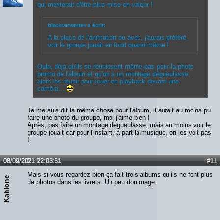
qui mériterait d'être plus mise en valeur !
blackcervantes a écrit:
A la place de l'animation ou avec, j'aurais préféré
voir le groupe jouait en fond quand même !
Oula, déjà qu'ils se réunissent même pas pour la photo
promo de l'album et qu'on a un montage dégueulasse,
alors les réunir pour jouer en playback devant une
caméra...
Je me suis dit la même chose pour l'album, il aurait au moins pu
faire une photo du groupe, moi j'aime bien !
Après, pas faire un montage degueulasse, mais au moins voir le
groupe jouait car pour l'instant, à part la musique, on les voit pas
!
08/09/2021 22:03:51
#11
Mais si vous regardez bien ça fait trois albums qu’ils ne font plus
Kahlone
de photos dans les livrets. Un peu dommage.