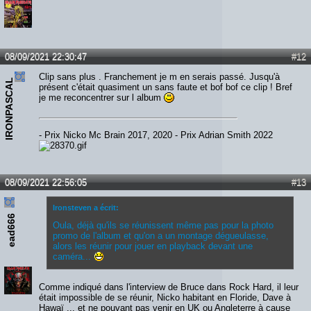
08/09/2021 22:30:47
#12
Clip sans plus . Franchement je m en serais passé. Jusqu'à
IRONPASCAL
présent c'était quasiment un sans faute et bof bof ce clip ! Bref
je me reconcentrer sur l album
- Prix Nicko Mc Brain 2017, 2020 - Prix Adrian Smith 2022
08/09/2021 22:56:05
#13
Ironsteven a écrit:
ead666
Oula, déjà qu'ils se réunissent même pas pour la photo
promo de l'album et qu'on a un montage dégueulasse,
alors les réunir pour jouer en playback devant une
caméra...
Comme indiqué dans l'interview de Bruce dans Rock Hard, il leur
était impossible de se réunir, Nicko habitant en Floride, Dave à
Hawaï ... et ne pouvant pas venir en UK ou Angleterre à cause