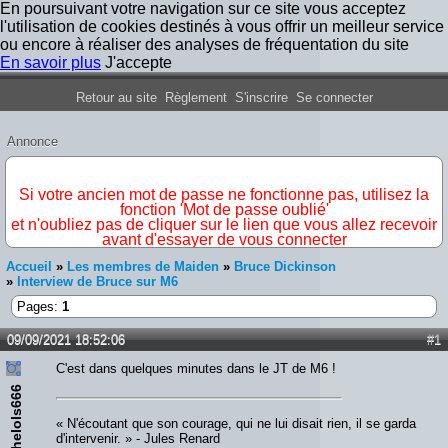
En poursuivant votre navigation sur ce site vous acceptez
l'utilisation de cookies destinés à vous offrir un meilleur service
ou encore à réaliser des analyses de fréquentation du site
En savoir plus
J'accepte
Forum Iron Maiden France
Retour au site
Règlement
S'inscrire
Se connecter
Annonce
IMPORTANT
Si votre ancien mot de passe ne fonctionne pas, utilisez la
fonction 'Mot de passe oublié'
et n'oubliez pas de cliquer sur le lien que vous allez recevoir
avant d'essayer de vous connecter
Accueil
»
Les membres de Maiden
»
Bruce Dickinson
»
Interview de Bruce sur M6
Pages:
1
09/09/2021 18:52:06
#1
C'est dans quelques minutes dans le JT de M6 !
thelols666
« N'écoutant que son courage, qui ne lui disait rien, il se garda
d'intervenir. » - Jules Renard