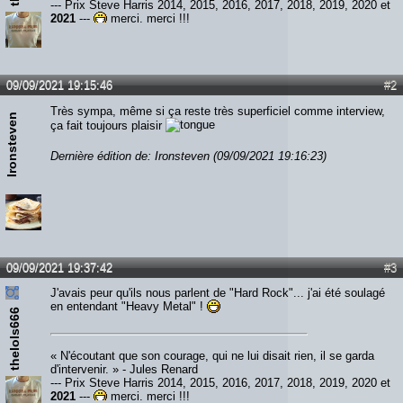
--- Prix Steve Harris 2014, 2015, 2016, 2017, 2018, 2019, 2020 et
2021
---
merci, merci !!!
09/09/2021 19:15:46
#2
Très sympa, même si ça reste très superficiel comme interview,
Ironsteven
ça fait toujours plaisir
Dernière édition de: Ironsteven (09/09/2021 19:16:23)
09/09/2021 19:37:42
#3
J'avais peur qu'ils nous parlent de "Hard Rock"... j'ai été soulagé
en entendant "Heavy Metal" !
thelols666
« N'écoutant que son courage, qui ne lui disait rien, il se garda
d'intervenir. » - Jules Renard
--- Prix Steve Harris 2014, 2015, 2016, 2017, 2018, 2019, 2020 et
2021
---
merci, merci !!!