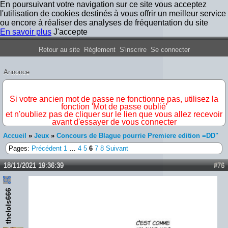
En poursuivant votre navigation sur ce site vous acceptez
l'utilisation de cookies destinés à vous offrir un meilleur service
ou encore à réaliser des analyses de fréquentation du site
En savoir plus
J'accepte
Forum Iron Maiden France
Retour au site
Règlement
S'inscrire
Se connecter
Annonce
IMPORTANT
Si votre ancien mot de passe ne fonctionne pas, utilisez la
fonction 'Mot de passe oublié'
et n'oubliez pas de cliquer sur le lien que vous allez recevoir
avant d'essayer de vous connecter
Accueil
»
Jeux
»
Concours de Blague pourrie Premiere edition =DD"
Pages:
Précédent
1
…
4
5
6
7
8
Suivant
18/11/2021 19:36:39
#76
thelols666