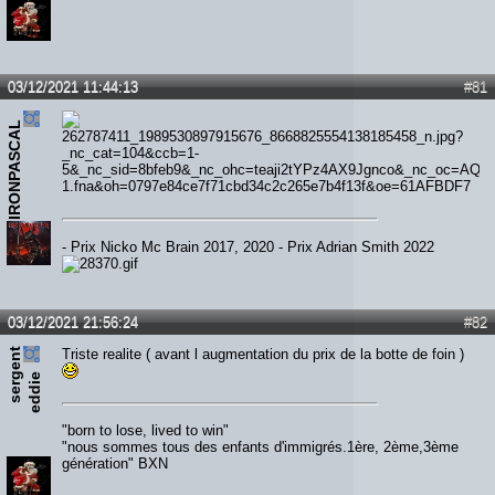
03/12/2021 11:44:13
#81
IRONPASCAL
- Prix Nicko Mc Brain 2017, 2020 - Prix Adrian Smith 2022
03/12/2021 21:56:24
#82
s
e
r
e
n
t
e
d
d
i
Triste realite ( avant l augmentation du prix de la botte de foin )
g
e
"born to lose, lived to win"
"nous sommes tous des enfants d'immigrés.1ère, 2ème,3ème
génération" BXN