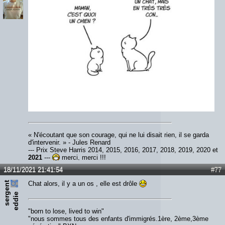
« N'écoutant que son courage, qui ne lui disait rien, il se garda
d'intervenir. » - Jules Renard
--- Prix Steve Harris 2014, 2015, 2016, 2017, 2018, 2019, 2020 et
2021
---
merci, merci !!!
18/11/2021 21:41:54
#77
s
e
r
e
n
t
e
d
d
i
Chat alors, il y a un os , elle est drôle
g
e
"born to lose, lived to win"
"nous sommes tous des enfants d'immigrés.1ère, 2ème,3ème