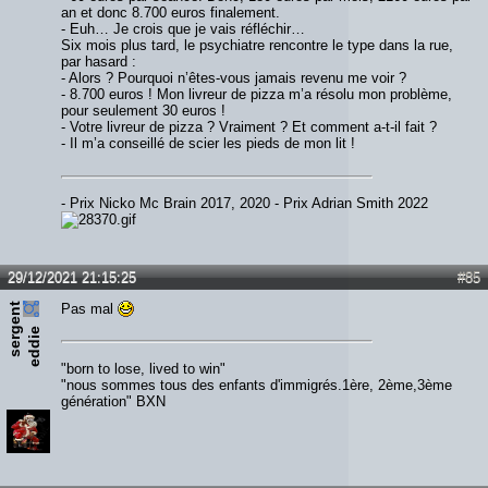
an et donc 8.700 euros finalement.
- Euh… Je crois que je vais réfléchir…
Six mois plus tard, le psychiatre rencontre le type dans la rue,
par hasard :
- Alors ? Pourquoi n’êtes-vous jamais revenu me voir ?
- 8.700 euros ! Mon livreur de pizza m’a résolu mon problème,
pour seulement 30 euros !
- Votre livreur de pizza ? Vraiment ? Et comment a-t-il fait ?
- Il m’a conseillé de scier les pieds de mon lit !
- Prix Nicko Mc Brain 2017, 2020 - Prix Adrian Smith 2022
29/12/2021 21:15:25
#85
s
e
r
e
n
t
e
d
d
i
Pas mal
g
e
"born to lose, lived to win"
"nous sommes tous des enfants d'immigrés.1ère, 2ème,3ème
génération" BXN