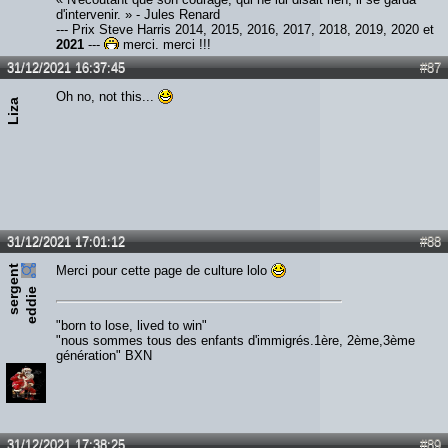
d'intervenir. » - Jules Renard
--- Prix Steve Harris 2014, 2015, 2016, 2017, 2018, 2019, 2020 et
2021
---
merci, merci !!!
31/12/2021 16:37:45
#87
Oh no, not this...
Liza
31/12/2021 17:01:12
#88
s
e
r
e
n
t
e
d
d
i
Merci pour cette page de culture lolo
g
e
"born to lose, lived to win"
"nous sommes tous des enfants d'immigrés.1ère, 2ème,3ème
génération" BXN
31/12/2021 17:38:25
#89