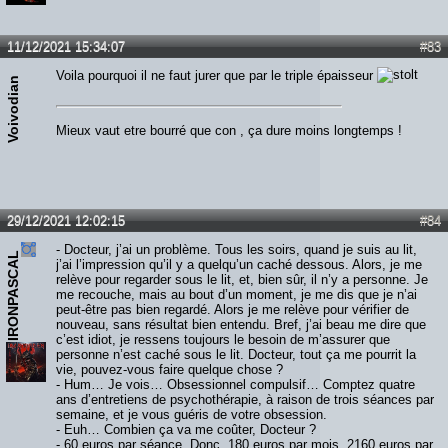
11/12/2021 15:34:07
#83
Voila pourquoi il ne faut jurer que par le triple épaisseur
Voivodian
Mieux vaut etre bourré que con , ça dure moins longtemps !
29/12/2021 12:02:15
#84
- Docteur, j’ai un problème. Tous les soirs, quand je suis au lit,
IRONPASCAL
j’ai l’impression qu’il y a quelqu’un caché dessous. Alors, je me
relève pour regarder sous le lit, et, bien sûr, il n’y a personne. Je
me recouche, mais au bout d’un moment, je me dis que je n’ai
peut-être pas bien regardé. Alors je me relève pour vérifier de
nouveau, sans résultat bien entendu. Bref, j’ai beau me dire que
c’est idiot, je ressens toujours le besoin de m’assurer que
personne n’est caché sous le lit. Docteur, tout ça me pourrit la
vie, pouvez-vous faire quelque chose ?
- Hum… Je vois… Obsessionnel compulsif… Comptez quatre
ans d’entretiens de psychothérapie, à raison de trois séances par
semaine, et je vous guéris de votre obsession.
- Euh… Combien ça va me coûter, Docteur ?
- 60 euros par séance. Donc, 180 euros par mois, 2160 euros par