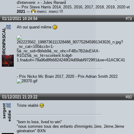
d'intervenir. » - Jules Renard
--- Prix Steve Harris 2014, 2015, 2016, 2017, 2018, 2019, 2020 et
2021
---
merci, merci !!!
01/12/2021 16:24:54
#79
Ah oui quand même
IRONPASCAL
- Prix Nicko Mc Brain 2017, 2020 - Prix Adrian Smith 2022
01/12/2021 21:23:22
#80
s
e
r
e
n
t
e
d
d
i
Triste réalité
g
e
"born to lose, lived to win"
"nous sommes tous des enfants d'immigrés.1ère, 2ème,3ème
génération" BXN