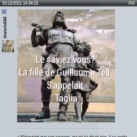
31/12/2021 14:34:22
#86
thelols666
« N'écoutant que son courage, qui ne lui disait rien, il se garda