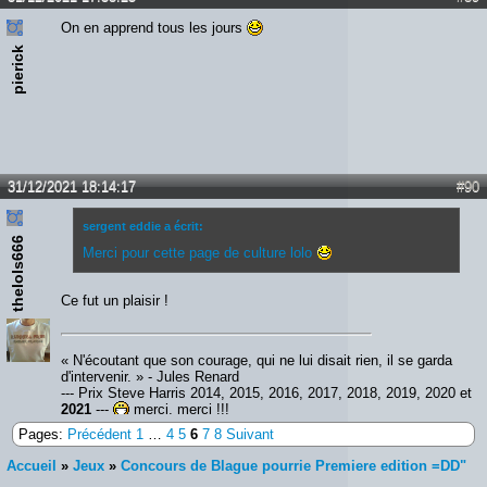
On en apprend tous les jours
pierick
31/12/2021 18:14:17
#90
sergent eddie a écrit:
thelols666
Merci pour cette page de culture lolo
Ce fut un plaisir !
« N'écoutant que son courage, qui ne lui disait rien, il se garda
d'intervenir. » - Jules Renard
--- Prix Steve Harris 2014, 2015, 2016, 2017, 2018, 2019, 2020 et
2021
---
merci, merci !!!
Pages:
Précédent
1
…
4
5
6
7
8
Suivant
Accueil
»
Jeux
»
Concours de Blague pourrie Premiere edition =DD"