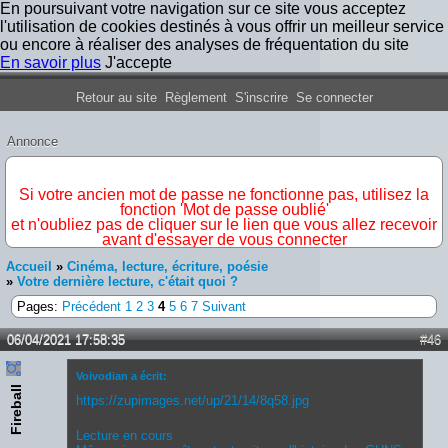
En poursuivant votre navigation sur ce site vous acceptez
l'utilisation de cookies destinés à vous offrir un meilleur service
ou encore à réaliser des analyses de fréquentation du site
En savoir plus
J'accepte
Forum Iron Maiden France
Retour au site
Règlement
S'inscrire
Se connecter
Annonce
IMPORTANT
Si votre ancien mot de passe ne fonctionne pas, utilisez la
fonction 'Mot de passe oublié'
et n'oubliez pas de cliquer sur le lien que vous allez recevoir
avant d'essayer de vous connecter
Accueil
»
Cinéma, lecture, écriture, poésie
»
Votre dernière lecture, c'était quoi ?
Pages:
Précédent
1
2
3
4
5
6
7
Suivant
06/04/2021 17:58:35
#46
Voivodian a écrit:
Fireball
https://zupimages.net/up/21/14/8q58.jpg
Lecture en cours