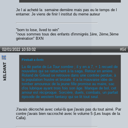
Je l ai acheté la semaine dernière mais pas eu le temps de l
entamer. Je viens de finir l institut du meme auteur
"born to lose, lived to win"
"nous sommes tous des enfants d'immigrés.1ère, 2ème,3ème
génération" BXN
02/01/2022 10:53:02
#54
Fireball a écrit:
kELDANT
La 4è partie de
La Tour sombre
; il y en a 7, + 1 recueil de
nouvelles qui se rattachent à la saga. Retour en arrière.
Roland de Gilead se retrouve dans une contrée perdue, à
la population frustre et brutale. Il a la mauvaise idée de
tomber amoureux de la jeune fille promise au maire, sac
d'os lubrique ayant trois fois son âge. Manque de bol, cet
amour est réciproque. Sorcière, duels, combats, un parfait
épisode de
western fantasy
qui se lit tout seul.
J'avais décroché avec celui-là que j'avais pas du tout aimé. Par
contre j'avais bien raccroché avec le volume 5 (Les loups de la
Calla).