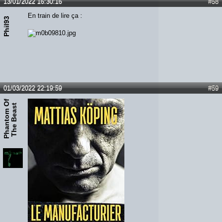
13/01/2022 16:30:16
#58
En train de lire ça :
Phil93
01/03/2022 22:19:59
#59
P
h
a
n
t
o
m
O
f
T
h
e
B
e
a
s
t