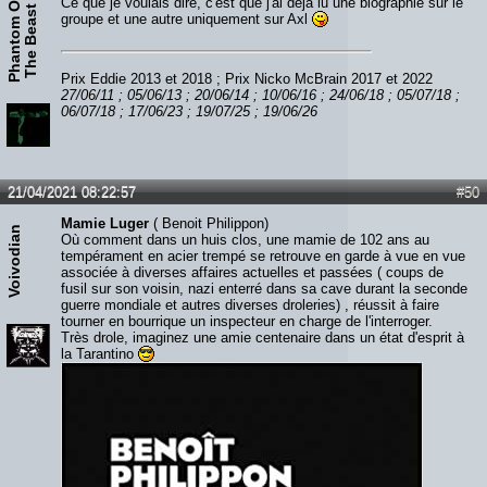
P
h
a
n
t
o
m
O
f
T
h
e
B
e
a
s
Ce que je voulais dire, c'est que j'ai déjà lu une biographie sur le
t
groupe et une autre uniquement sur Axl
Prix Eddie 2013 et 2018 ; Prix Nicko McBrain 2017 et 2022
27/06/11 ; 05/06/13 ; 20/06/14 ; 10/06/16 ; 24/06/18 ; 05/07/18 ;
06/07/18 ; 17/06/23 ; 19/07/25 ; 19/06/26
21/04/2021 08:22:57
#50
Mamie Luger
( Benoit Philippon)
Voivodian
Où comment dans un huis clos, une mamie de 102 ans au
tempérament en acier trempé se retrouve en garde à vue en vue
associée à diverses affaires actuelles et passées ( coups de
fusil sur son voisin, nazi enterré dans sa cave durant la seconde
guerre mondiale et autres diverses droleries) , réussit à faire
tourner en bourrique un inspecteur en charge de l'interroger.
Très drole, imaginez une amie centenaire dans un état d'esprit à
la Tarantino