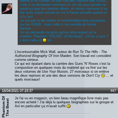
Même si on connaît un tant soit peu l'histoire des GUNS ,
c'est à se demander comment ils ont fait pour pondre ne
serait-ce que leur premier album, et même comment il se
fait qu'ils soient encore en vie à l'heure actuelle quand on
a lu ceci
Je n'ai pas lu les autres et innombrables bios existantes
sur les GUNS , mais celle ci me semble de bonne
facture.
Je me demande ce qu'en pense notre expert en la
matière, Phantom "AXL/DC" of the beast , s'il les a lues ?
( dont celle-ci)
:lol:
L'incontournable Mick Wall, auteur de
Run To The Hills - The
Authorized Biography Of Iron Maiden
. Son travail est considéré
comme sérieux.
Ce qui est épatant dans la carrière des Guns 'N' Roses c'est la
composition en quelques mois du matériel qui va finir sur les
deux volumes de
Use Your Illusion
, 27 morceaux si on enlève
les deux reprises et une des deux versions de
Don't Cry
... et
quels morceaux!
15/04/2021 07:23:37
#47
P
h
a
n
t
o
m
O
f
T
h
e
B
e
a
s
Je l'ai vu en magasin, un bien beau magnifique livre mais pas
t
encore acheté ! J'ai déjà lu quelques biographies sur le groupe et
Axl en particulier ça m'avait suffit