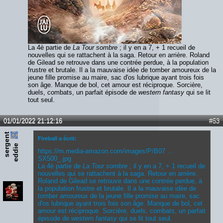
La 4è partie de
La Tour sombre
; il y en a 7, + 1 recueil de
nouvelles qui se rattachent à la saga. Retour en arrière. Roland
de Gilead se retrouve dans une contrée perdue, à la population
frustre et brutale. Il a la mauvaise idée de tomber amoureux de la
jeune fille promise au maire, sac d'os lubrique ayant trois fois
son âge. Manque de bol, cet amour est réciproque. Sorcière,
duels, combats, un parfait épisode de
western fantasy
qui se lit
tout seul.
01/01/2022 21:12:16
#53
s
e
r
e
n
t
e
d
d
i
Fireball a écrit:
g
e
https://m.media-amazon.com/images/P/B07 …
SX500_.jpg
La 4è partie de
La Tour sombre
; il y en a 7, + 1 recueil de
nouvelles qui se rattachent à la saga. Retour en arrière.
Roland de Gilead se retrouve dans une contrée perdue, à
la population frustre et brutale. Il a la mauvaise idée de
tomber amoureux de la jeune fille promise au maire, sac
d'os lubrique ayant trois fois son âge. Manque de bol, cet
amour est réciproque. Sorcière, duels, combats, un parfait
épisode de
western fantasy
qui se lit tout seul.