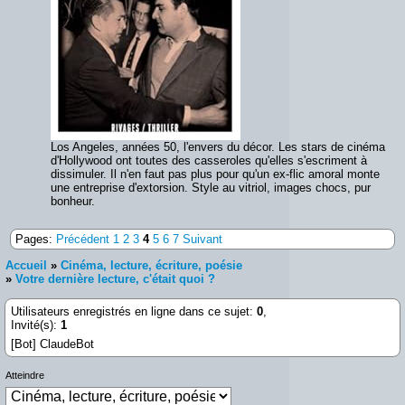
Los Angeles, années 50, l'envers du décor. Les stars de cinéma
d'Hollywood ont toutes des casseroles qu'elles s'escriment à
dissimuler. Il n'en faut pas plus pour qu'un ex-flic amoral monte
une entreprise d'extorsion. Style au vitriol, images chocs, pur
bonheur.
Pages:
Précédent
1
2
3
4
5
6
7
Suivant
Accueil
»
Cinéma, lecture, écriture, poésie
»
Votre dernière lecture, c'était quoi ?
Utilisateurs enregistrés en ligne dans ce sujet:
0
,
Invité(s):
1
[Bot] ClaudeBot
Atteindre