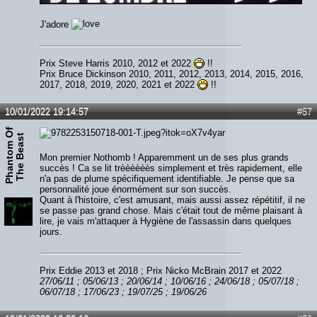
J'adore
Prix Steve Harris 2010, 2012 et 2022
!!
Prix Bruce Dickinson 2010, 2011, 2012, 2013, 2014, 2015, 2016,
2017, 2018, 2019, 2020, 2021 et 2022
!!
10/01/2022 19:14:57
#57
P
h
a
n
t
o
m
O
f
T
h
e
B
e
a
s
t
Mon premier Nothomb ! Apparemment un de ses plus grands
succès ! Ca se lit trèèèèèès simplement et très rapidement, elle
n'a pas de plume spécifiquement identifiable. Je pense que sa
personnalité joue énormément sur son succès.
Quant à l'histoire, c'est amusant, mais aussi assez répétitif, il ne
se passe pas grand chose. Mais c'était tout de même plaisant à
lire, je vais m'attaquer à Hygiène de l'assassin dans quelques
jours.
Prix Eddie 2013 et 2018 ; Prix Nicko McBrain 2017 et 2022
27/06/11 ; 05/06/13 ; 20/06/14 ; 10/06/16 ; 24/06/18 ; 05/07/18 ;
06/07/18 ; 17/06/23 ; 19/07/25 ; 19/06/26