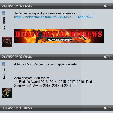
24/03/2022 07:06:46
#755
Je l'avais évoqué il y a quelques années ici :
https://maidenfrance.fr/forum/viewtopic … 56#p335556
ead666
Lien :
http://heavymetalreviews.fr/
24/03/2022 07:09:44
#756
A force d’info j’avais fini par zapper celle-là
Angus
Administrateur du forum
---- Eddie's Award 2013, 2014, 2015, 2017, 2019 Rod
Smallwood's Award 2015, 2018 et 2021 ---
06/04/2022 06:10:58
#757