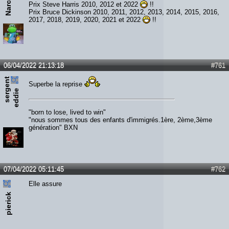
Narchost
Prix Steve Harris 2010, 2012 et 2022
!!
Prix Bruce Dickinson 2010, 2011, 2012, 2013, 2014, 2015, 2016,
2017, 2018, 2019, 2020, 2021 et 2022
!!
06/04/2022 21:13:18
#761
s
e
r
e
n
t
e
d
d
i
Superbe la reprise
g
e
"born to lose, lived to win"
"nous sommes tous des enfants d'immigrés.1ère, 2ème,3ème
génération" BXN
07/04/2022 05:11:45
#762
Elle assure
pierick