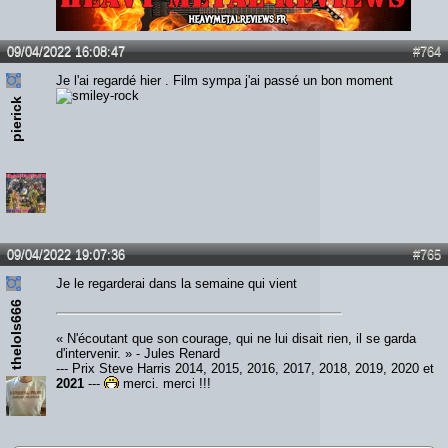
Lien :
http://heavymetalreviews.fr/
09/04/2022 16:08:47
#764
Je l'ai regardé hier . Film sympa j'ai passé un bon moment
pierick
09/04/2022 19:07:36
#765
Je le regarderai dans la semaine qui vient
thelols666
« N'écoutant que son courage, qui ne lui disait rien, il se garda
d'intervenir. » - Jules Renard
--- Prix Steve Harris 2014, 2015, 2016, 2017, 2018, 2019, 2020 et
2021
---
merci, merci !!!