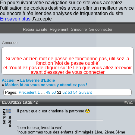
En poursuivant votre navigation sur ce site vous acceptez
l'utilisation de cookies destinés à vous offrir un meilleur service
ou encore à réaliser des analyses de fréquentation du site
En savoir plus
J'accepte
Forum Iron Maiden France
Retour au site
Règlement
S'inscrire
Se connecter
Annonce
IMPORTANT
Si votre ancien mot de passe ne fonctionne pas, utilisez la
fonction 'Mot de passe oublié'
et n'oubliez pas de cliquer sur le lien que vous allez recevoir
avant d'essayer de vous connecter
Accueil
»
La taverne d'Eddie
»
Maiden là où vous ne vous y attendiez pas !
Pages:
Précédent
1
…
49
50
51
52
53
54
Suivant
03/03/2022 19:28:42
#751
s
e
r
e
n
t
e
d
d
i
Il parait que c est charlotte la patronne
g
e
"born to lose, lived to win"
"nous sommes tous des enfants d'immigrés.1ère, 2ème,3ème