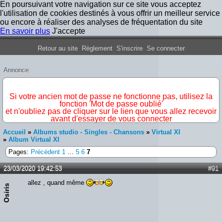
En poursuivant votre navigation sur ce site vous acceptez
l'utilisation de cookies destinés à vous offrir un meilleur service
ou encore à réaliser des analyses de fréquentation du site
En savoir plus
J'accepte
Forum Iron Maiden France
Retour au site
Règlement
S'inscrire
Se connecter
Annonce
IMPORTANT
Si votre ancien mot de passe ne fonctionne pas, utilisez la
fonction 'Mot de passe oublié'
et n'oubliez pas de cliquer sur le lien que vous allez recevoir
avant d'essayer de vous connecter
Accueil
»
Albums studio - Singles - Chansons
»
Virtual XI
»
Album Virtual XI
Pages:
Précédent
1
…
5
6
7
23/03/2020 19:42:53
#91
allez , quand même
Osiris