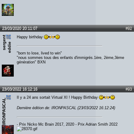
23/03/2020 20:11:07
#92
s
e
r
e
n
t
e
d
d
i
Happy birthday
g
e
"born to lose, lived to win"
"nous sommes tous des enfants d'immigrés.1ère, 2ème,3ème
génération" BXN
23/03/2022 16:12:16
#93
Il y a 24 ans sortait Virtual XI ! Happy Birthday
IRONPASCAL
Dernière édition de: IRONPASCAL (23/03/2022 16:12:24)
- Prix Nicko Mc Brain 2017, 2020 - Prix Adrian Smith 2022