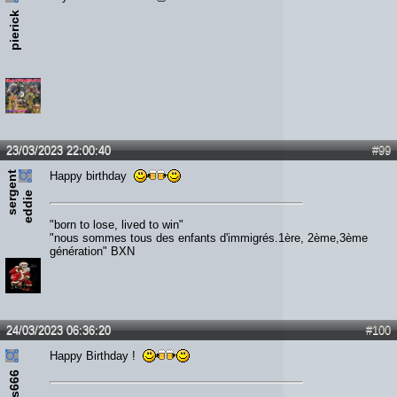
pierick
23/03/2023 22:00:40
#99
s
e
r
e
n
t
e
d
d
i
Happy birthday
g
e
"born to lose, lived to win"
"nous sommes tous des enfants d'immigrés.1ère, 2ème,3ème
génération" BXN
24/03/2023 06:36:20
#100
Happy Birthday !