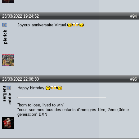
23/03/2022 19:24:52
#94
Joyeux anniversaire Virtual
pierick
23/03/2022 22:08:30
#95
s
e
r
e
n
t
e
d
d
i
Happy birthday
g
e
"born to lose, lived to win"
"nous sommes tous des enfants d'immigrés.1ère, 2ème,3ème
génération" BXN