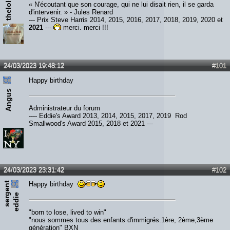
thelols666
« N'écoutant que son courage, qui ne lui disait rien, il se garda
d'intervenir. » - Jules Renard
--- Prix Steve Harris 2014, 2015, 2016, 2017, 2018, 2019, 2020 et
2021
---
merci, merci !!!
24/03/2023 19:48:12
#101
Happy birthday
Angus
Administrateur du forum
---- Eddie's Award 2013, 2014, 2015, 2017, 2019 Rod
Smallwood's Award 2015, 2018 et 2021 ---
24/03/2023 23:31:42
#102
s
e
r
e
n
t
e
d
d
i
Happy birthday
g
e
"born to lose, lived to win"
"nous sommes tous des enfants d'immigrés.1ère, 2ème,3ème
génération" BXN