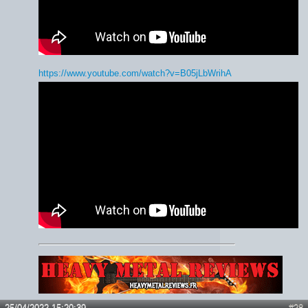
https://www.youtube.com/watch?v=B05jLbWrihA
Lien :
http://heavymetalreviews.fr/
25/04/2022 15:20:39
#28