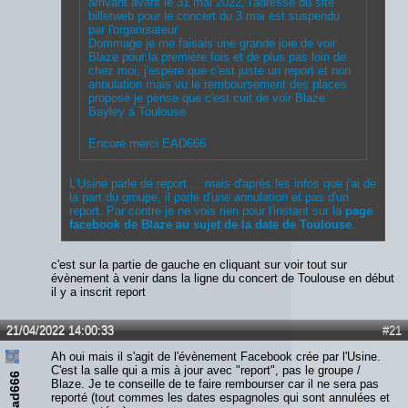
arrivant avant le 31 mai 2022, l'adresse du site
billetweb pour le concert du 3 mai est suspendu
par l'organisateur
Dommage je me faisais une grande joie de voir
Blaze pour la première fois et de plus pas loin de
chez moi, j'espère que c'est juste un report et non
annulation mais vu le remboursement des places
proposé je pense que c'est cuit de voir Blaze
Bayley à Toulouse
Encore merci EAD666
L'Usine parle de report ... mais d'après les infos que j'ai de
la part du groupe, il parle d'une annulation et pas d'un
report. Par contre je ne vois rien pour l'instant sur la
page
facebook de Blaze au sujet de la date de Toulouse
.
c'est sur la partie de gauche en cliquant sur voir tout sur
évènement à venir dans la ligne du concert de Toulouse en début
il y a inscrit report
21/04/2022 14:00:33
#21
Ah oui mais il s'agit de l'évènement Facebook crée par l'Usine.
C'est la salle qui a mis à jour avec "report", pas le groupe /
ead666
Blaze. Je te conseille de te faire rembourser car il ne sera pas
reporté (tout commes les dates espagnoles qui sont annulées et