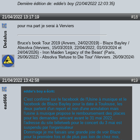
Dernière édition de: eddie's boy (21/04/2022 12:03:35)
21/04/2022 13:17:19
#18
pour ma part je serai à Verviers
Dedalus
Bruce's book Tour 2019 (Anvers, 24/02/2019) - Blaze Bayley /
Absolva (Verviers, 15/03/2019, 22/04/2022, 01/03/2024 et
24/04/2026) - Iron Maiden 'Legacy of the Beast' (Paris,
26/06/2022) - Absolva 'Refuse to Die Tour' (Verviers, 26/09/2024)
- Paul Di'Anno (Diest, 06/12/2023) - JohnL (Verviers, 05/09/2025)
- Smith / Kotzen (Ittre, 07/02/2026) - The Hell Patrol / Nightride
(Fléron, 28/02/2026)
21/04/2022 13:42:58
#19
eddie's boy a écrit:
ead666
C'est confirmé sur le facebook de l'Usine à musique et le
facebook de Blaze Bayley pour la date à Toulouse, les
deux parlent d'un report et non d'une annulation mais
l'usine à musique propose le remboursement des places
pour les demandes arrivant avant le 31 mai 2022,
l'adresse du site billetweb pour le concert du 3 mai est
suspendu par l'organisateur
Dommage je me faisais une grande joie de voir Blaze
pour la première fois et de plus pas loin de chez moi,