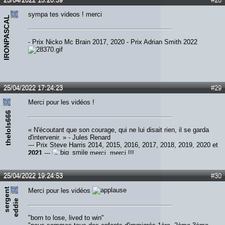
sympa tes videos ! merci
IRONPASCAL
- Prix Nicko Mc Brain 2017, 2020 - Prix Adrian Smith 2022
25/04/2022 17:24:23
#29
Merci pour les vidéos !
thelols666
« N'écoutant que son courage, qui ne lui disait rien, il se garda
d'intervenir. » - Jules Renard
--- Prix Steve Harris 2014, 2015, 2016, 2017, 2018, 2019, 2020 et
2021
---
merci, merci !!!
25/04/2022 19:24:53
#30
s
e
r
e
n
t
e
d
d
i
Merci pour les vidéos
g
e
"born to lose, lived to win"