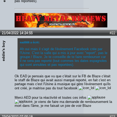
pas reportées).
Lien :
http://heavymetalreviews.fr/
21/04/2022 14:24:55
#22
eddie's boy
ead666 a écrit:
Ah oui mais il s'agit de l'évènement Facebook crée par
l'Usine. C'est la salle qui a mis à jour avec "report", pas le
groupe / Blaze. Je te conseille de te faire rembourser car
il ne sera pas reporté (tout commes les dates espagnoles
qui sont annulées et pas reportées).
Ok EAD je pensais que vu que c'était sur le FB de Blaze c'était
le staff de Blaze qui avait aussi marqué reporté, en fait c'est en
partage mais c'est l'Usine à musique qui gère l'évènement qu'ils
ont créé, je maitrise pas du tout facebook
Merci AED pour ta réactivité et toutes ces infos
, je viens de faire ma demande de remboursement la
mort dans l'âme, je me faisait un joie de voir Blaze
23/04/2022 07:00:18
#23