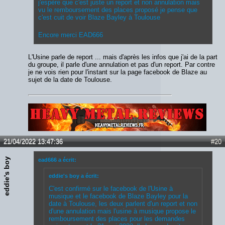
j'espère que c'est juste un report et non annulation mais
vu le remboursement des places proposé je pense que
c'est cuit de voir Blaze Bayley à Toulouse
Encore merci EAD666
L'Usine parle de report ... mais d'après les infos que j'ai de la part
du groupe, il parle d'une annulation et pas d'un report. Par contre
je ne vois rien pour l'instant sur la page facebook de Blaze au
sujet de la date de Toulouse.
Lien :
http://heavymetalreviews.fr/
21/04/2022 13:47:36
#20
eddie's boy
ead666 a écrit:
eddie's boy a écrit:
C'est confirmé sur le facebook de l'Usine à
musique et le facebook de Blaze Bayley pour la
date à Toulouse, les deux parlent d'un report et non
d'une annulation mais l'usine à musique propose le
remboursement des places pour les demandes