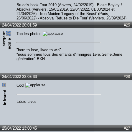
Bruce's book Tour 2019 (Anvers, 24/02/2019) - Blaze Bayley /
Absolva (Verviers, 15/03/2019, 22/04/2022, 01/03/2024 et
24/04/2026) - Iron Maiden 'Legacy of the Beast' (Paris,
26/06/2022) - Absolva 'Refuse to Die Tour' (Verviers, 26/09/2024)
- Paul Di'Anno (Diest, 06/12/2023) - JohnL (Verviers, 05/09/2025)
24/04/2022 20:01:59
#25
- Smith / Kotzen (Ittre, 07/02/2026) - The Hell Patrol / Nightride
(Fléron, 28/02/2026)
s
e
r
e
n
t
e
d
d
i
Top les photos
g
e
"born to lose, lived to win"
"nous sommes tous des enfants d'immigrés.1ère, 2ème,3ème
génération" BXN
24/04/2022 22:05:33
#26
Cool
infrared
Eddie Lives
25/04/2022 13:00:45
#27