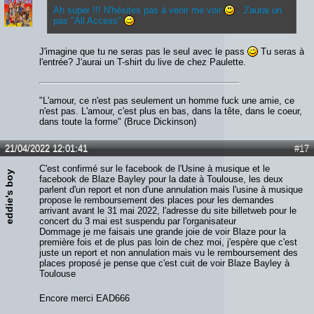
Ah super !!! N'hésites pas à venir me voir
. J'aurai un
pas "All Access"
J'imagine que tu ne seras pas le seul avec le pass
Tu seras à
l'entrée? J'aurai un T-shirt du live de chez Paulette.
"L'amour, ce n'est pas seulement un homme fuck une amie, ce
n'est pas. L'amour, c'est plus en bas, dans la tête, dans le coeur,
dans toute la forme" (Bruce Dickinson)
21/04/2022 12:01:41
#17
C'est confirmé sur le facebook de l'Usine à musique et le
eddie's boy
facebook de Blaze Bayley pour la date à Toulouse, les deux
parlent d'un report et non d'une annulation mais l'usine à musique
propose le remboursement des places pour les demandes
arrivant avant le 31 mai 2022, l'adresse du site billetweb pour le
concert du 3 mai est suspendu par l'organisateur
Dommage je me faisais une grande joie de voir Blaze pour la
première fois et de plus pas loin de chez moi, j'espère que c'est
juste un report et non annulation mais vu le remboursement des
places proposé je pense que c'est cuit de voir Blaze Bayley à
Toulouse
Encore merci EAD666