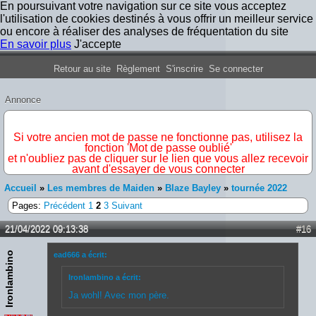
En poursuivant votre navigation sur ce site vous acceptez
l'utilisation de cookies destinés à vous offrir un meilleur service
ou encore à réaliser des analyses de fréquentation du site
En savoir plus
J'accepte
Forum Iron Maiden France
Retour au site
Règlement
S'inscrire
Se connecter
Annonce
IMPORTANT
Si votre ancien mot de passe ne fonctionne pas, utilisez la
fonction 'Mot de passe oublié'
et n'oubliez pas de cliquer sur le lien que vous allez recevoir
avant d'essayer de vous connecter
Accueil
»
Les membres de Maiden
»
Blaze Bayley
»
tournée 2022
Pages:
Précédent
1
2
3
Suivant
21/04/2022 09:13:38
#16
Ironlambino
ead666 a écrit:
Ironlambino a écrit:
Ja wohl! Avec mon père.