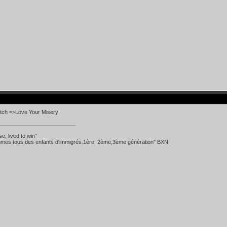
itch =>Love Your Misery
se, lived to win"
mes tous des enfants d'immigrés.1ère, 2ème,3ème génération" BXN