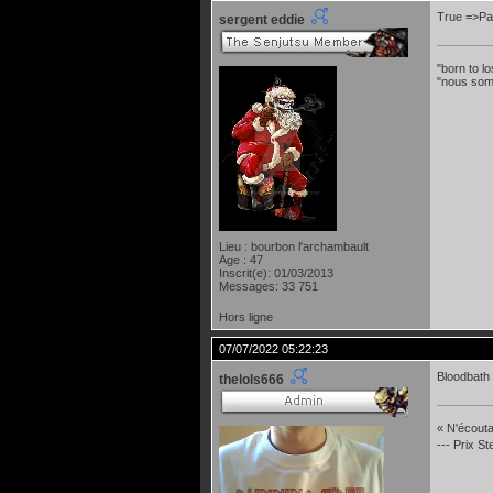
True =>Pai
sergent eddie
"born to lo
"nous som
Lieu : bourbon l'archambault
Age : 47
Inscrit(e): 01/03/2013
Messages: 33 751
Hors ligne
07/07/2022 05:22:23
Bloodbath 
thelols666
« N'écoutan
--- Prix S