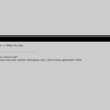
ter => What You See
se, lived to win"
mes tous des enfants d'immigrés.1ère, 2ème,3ème génération" BXN