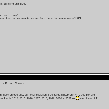
n, Suffering and Blood
se, lived to win"
mes tous des enfants d'immigrés.1ère, 2ème,3ème génération" BXN
---> Bastard Son of God
t que son courage, qui ne lui disait rien, il se garda d'intervenir. » - Jules Renard
teve Harris 2014, 2015, 2016, 2017, 2018, 2019, 2020 et
2021
---
merci, merci !!!