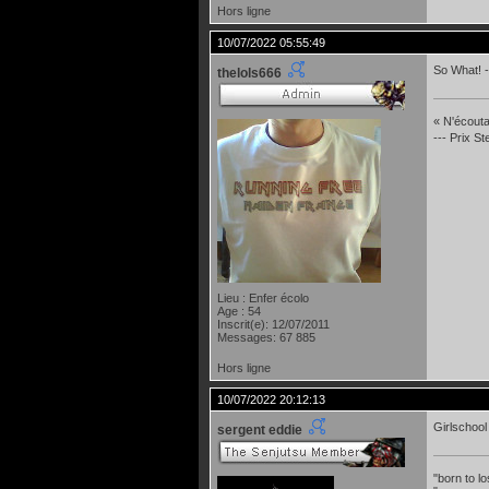
Hors ligne
10/07/2022 05:55:49
So What! -
thelols666
« N'écoutan
--- Prix S
Lieu : Enfer écolo
Age : 54
Inscrit(e): 12/07/2011
Messages: 67 885
Hors ligne
10/07/2022 20:12:13
Girlschool
sergent eddie
"born to lo