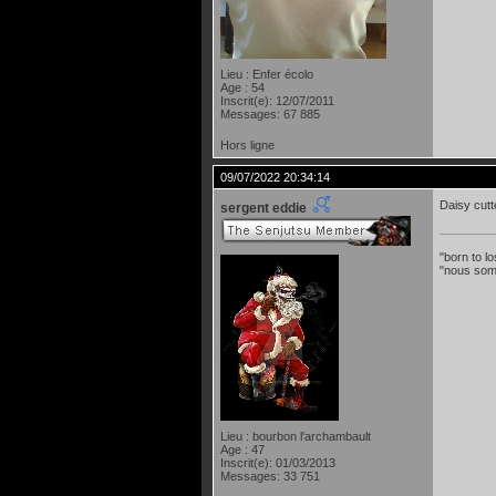
Lieu : Enfer écolo
Age : 54
Inscrit(e): 12/07/2011
Messages: 67 885
Hors ligne
09/07/2022 20:34:14
Daisy cut
sergent eddie
"born to lo
"nous som
Lieu : bourbon l'archambault
Age : 47
Inscrit(e): 01/03/2013
Messages: 33 751