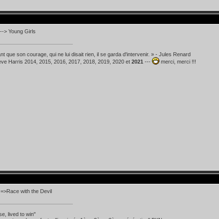
--> Young Girls
t que son courage, qui ne lui disait rien, il se garda d'intervenir. » - Jules Renard
teve Harris 2014, 2015, 2016, 2017, 2018, 2019, 2020 et
2021
---
merci, merci !!!
 =>Race with the Devil
se, lived to win"