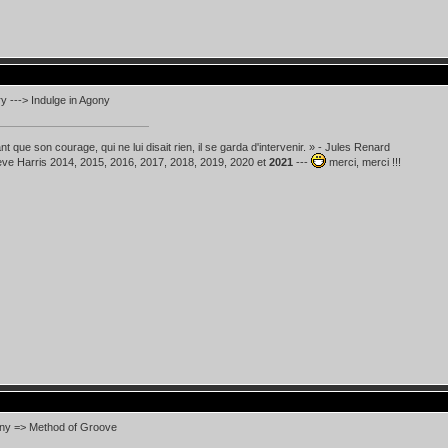
y ---> Indulge in Agony
t que son courage, qui ne lui disait rien, il se garda d'intervenir. » - Jules Renard
teve Harris 2014, 2015, 2016, 2017, 2018, 2019, 2020 et
2021
---
merci, merci !!!
ony => Method of Groove