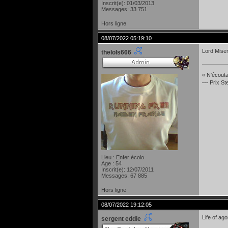
Inscrit(e): 01/03/2013
Messages: 33 751
Hors ligne
08/07/2022 05:19:10
Lord Miser
thelols666
« N'écoutan
--- Prix S
Lieu : Enfer écolo
Age : 54
Inscrit(e): 12/07/2011
Messages: 67 885
Hors ligne
08/07/2022 19:12:05
Life of ag
sergent eddie