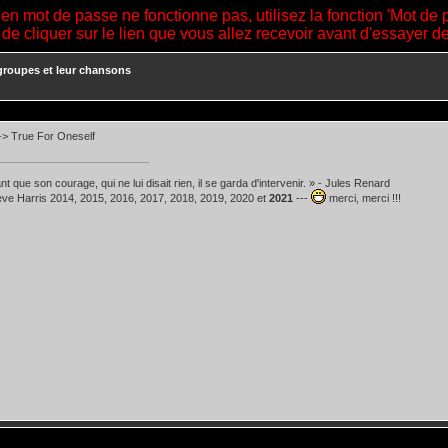
ien mot de passe ne fonctionne pas, utilisez la fonction 'Mot de 
 de cliquer sur le lien que vous allez recevoir avant d'essayer 
groupes et leur chansons
-> True For Oneself
t que son courage, qui ne lui disait rien, il se garda d'intervenir. » - Jules Renard
teve Harris 2014, 2015, 2016, 2017, 2018, 2019, 2020 et
2021
---
merci, merci !!!