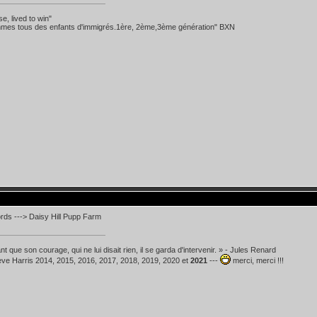
se, lived to win"
mes tous des enfants d'immigrés.1ère, 2ème,3ème génération" BXN
rds ---> Daisy Hill Pupp Farm
t que son courage, qui ne lui disait rien, il se garda d'intervenir. » - Jules Renard
teve Harris 2014, 2015, 2016, 2017, 2018, 2019, 2020 et
2021
---
merci, merci !!!