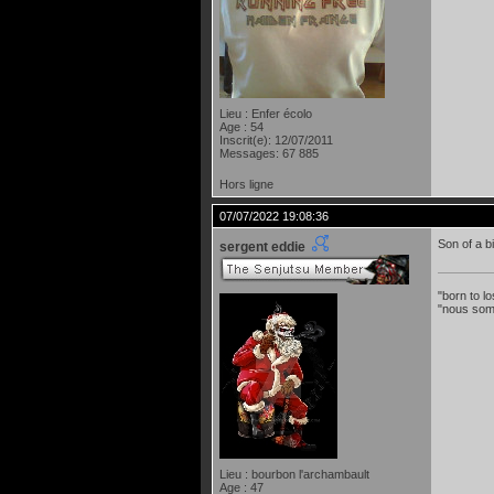
Lieu : Enfer écolo
Age : 54
Inscrit(e): 12/07/2011
Messages: 67 885
Hors ligne
07/07/2022 19:08:36
Son of a b
sergent eddie
"born to lo
"nous som
Lieu : bourbon l'archambault
Age : 47