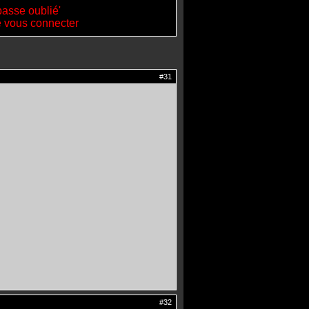
passe oublié'
de vous connecter
#31
#32