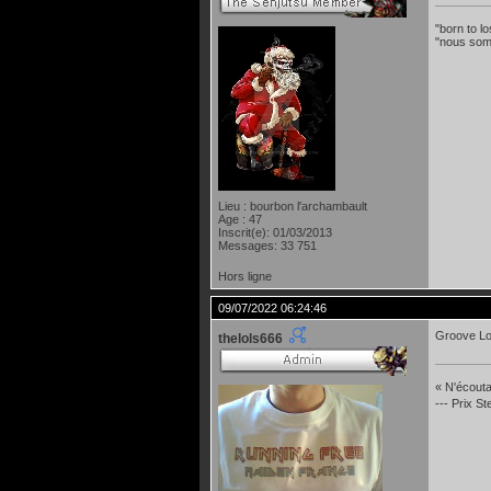
"born to lo
"nous som
Lieu : bourbon l'archambault
Age : 47
Inscrit(e): 01/03/2013
Messages: 33 751
Hors ligne
09/07/2022 06:24:46
Groove Lo
thelols666
« N'écoutan
--- Prix S