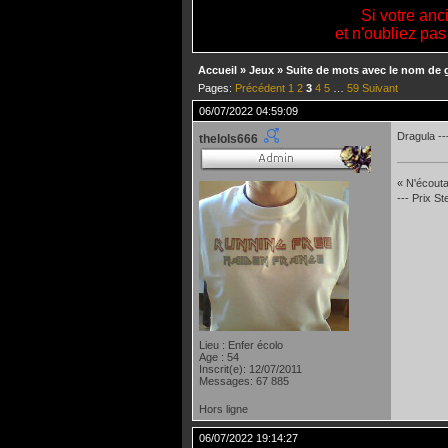
Si votre anc
et n'oubliez pas
Accueil
»
Jeux
»
Suite de mots avec le nom de 
Pages:
Précédent
1
2
3
4
5
…
59
Suivant
06/07/2022 04:59:09
Dragula --
thelols666
« N'écoutan
--- Prix S
Lieu : Enfer écolo
Age : 54
Inscrit(e): 12/07/2011
Messages: 67 885
Hors ligne
06/07/2022 19:14:27