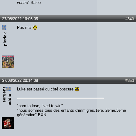
ventre
" Baloo
27/08/2022 19:05:05
#349
Pas mal
pierick
27/08/2022 20:14:09
#350
s
e
r
e
n
t
e
d
d
i
Luke est passé du côté obscure
g
e
"born to lose, lived to win"
"nous sommes tous des enfants d'immigrés.1ère, 2ème,3ème
génération" BXN