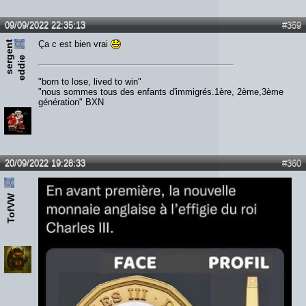
09/09/2022 22:35:13
#359
s
e
r
e
n
t
e
d
d
i
Ça c est bien vrai
g
e
"born to lose, lived to win"
"nous sommes tous des enfants d'immigrés.1ère, 2ème,3ème
génération" BXN
20/09/2022 19:28:33
#360
TofVW