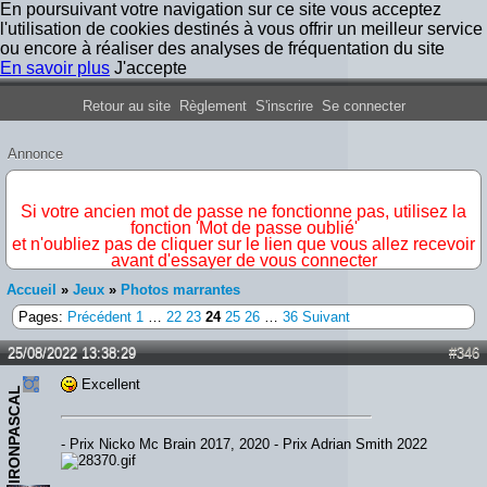
En poursuivant votre navigation sur ce site vous acceptez
l'utilisation de cookies destinés à vous offrir un meilleur service
ou encore à réaliser des analyses de fréquentation du site
En savoir plus
J'accepte
Forum Iron Maiden France
Retour au site
Règlement
S'inscrire
Se connecter
Annonce
IMPORTANT
Si votre ancien mot de passe ne fonctionne pas, utilisez la
fonction 'Mot de passe oublié'
et n'oubliez pas de cliquer sur le lien que vous allez recevoir
avant d'essayer de vous connecter
Accueil
»
Jeux
»
Photos marrantes
Pages:
Précédent
1
…
22
23
24
25
26
…
36
Suivant
25/08/2022 13:38:29
#346
Excellent
IRONPASCAL
- Prix Nicko Mc Brain 2017, 2020 - Prix Adrian Smith 2022