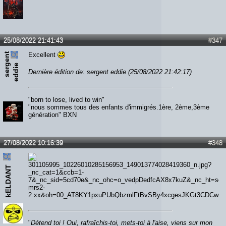
25/08/2022 21:41:43
#347
s
e
r
e
n
t
e
d
d
i
Excellent
g
e
Dernière édition de: sergent eddie (25/08/2022 21:42:17)
"born to lose, lived to win"
"nous sommes tous des enfants d'immigrés.1ère, 2ème,3ème
génération" BXN
27/08/2022 10:16:39
#348
kELDANT
"
Détend toi ! Oui, rafraîchis-toi, mets-toi à l'aise, viens sur mon