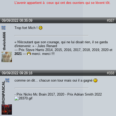
L'avenir appartient à ceux qui ont des ouvriers qui se lèvent tôt.
09/09/2022 08:35:09
#357
Trop fort Mich !
thelols666
« N'écoutant que son courage, qui ne lui disait rien, il se garda
d'intervenir. » - Jules Renard
--- Prix Steve Harris 2014, 2015, 2016, 2017, 2018, 2019, 2020 et
2021
---
merci, merci !!!
09/09/2022 09:26:16
#358
comme on dit... chacun son tour mais oui il a gagné
IRONPASCAL
- Prix Nicko Mc Brain 2017, 2020 - Prix Adrian Smith 2022