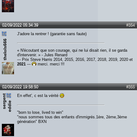
02/09/2022 05:34:39
#354
J'adore la rentrer ! (garantie sans faute)
thelols666
« N'écoutant que son courage, qui ne lui disait rien, il se garda
d'intervenir. » - Jules Renard
--- Prix Steve Harris 2014, 2015, 2016, 2017, 2018, 2019, 2020 et
2021
---
merci, merci !!!
02/09/2022 19:58:50
#355
s
e
r
e
n
t
e
d
d
i
En effet', c est la vérité
g
e
"born to lose, lived to win"
"nous sommes tous des enfants d'immigrés.1ère, 2ème,3ème
génération" BXN