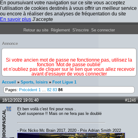
En poursuivant votre navigation sur ce site vous acceptez
l'utilisation de cookies destinés à vous offrir un meilleur service
ou encore à réaliser des analyses de fréquentation du site
En savoir plus
J'accepte
Forum Iron Maiden France
Retour au site
Règlement
S'inscrire
Se connecter
Annonce
IMPORTANT
Si votre ancien mot de passe ne fonctionne pas, utilisez la
fonction 'Mot de passe oublié'
et n'oubliez pas de cliquer sur le lien que vous allez recevoir
avant d'essayer de vous connecter
Accueil
»
Sports, loisirs
»
Foot Ligue 1
Pages:
Précédent
1
…
82
83
84
18/12/2022 19:01:40
#1246
Et ben voilà c'est fini pour nous .
IRONPASCAL
Quel suspense !! Mais on ne fera pas le doublé
- Prix Nicko Mc Brain 2017, 2020 - Prix Adrian Smith 2022