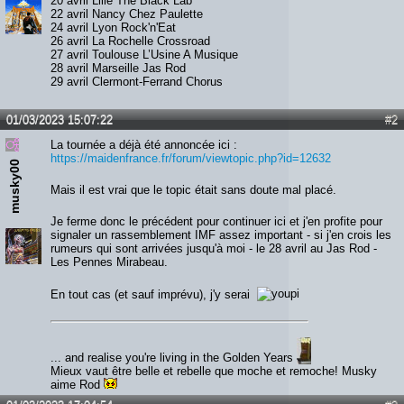
20 avril Lille The Black Lab
22 avril Nancy Chez Paulette
24 avril Lyon Rock'n'Eat
26 avril La Rochelle Crossroad
27 avril Toulouse L’Usine A Musique
28 avril Marseille Jas Rod
29 avril Clermont-Ferrand Chorus
01/03/2023 15:07:22
#2
La tournée a déjà été annoncée ici :
https://maidenfrance.fr/forum/viewtopic.php?id=12632
musky00
Mais il est vrai que le topic était sans doute mal placé.
Je ferme donc le précédent pour continuer ici et j'en profite pour
signaler un rassemblement IMF assez important - si j'en crois les
rumeurs qui sont arrivées jusqu'à moi - le 28 avril au Jas Rod -
Les Pennes Mirabeau.
En tout cas (et sauf imprévu), j'y serai
... and realise you're living in the Golden Years
Mieux vaut être belle et rebelle que moche et remoche! Musky
aime Rod