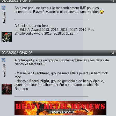
01/03/2023 17:04:54
#3
Ah c’est pas une rumeur le rassemblement IMF pour les
concerts de Blaze à Marseille c’est devenu une tradition
Angus
Administrateur du forum
---- Eddie's Award 2013, 2014, 2015, 2017, 2019 Rod
Smallwood's Award 2015, 2018 et 2021 ---
02/03/2023 08:02:08
#4
A noter qu'il y aura un groupe supplémentaire pour les dates de
Nancy et Marseille :
ead666
- Marseille :
Blackbeer
, groupe marseillais jouant un hard rock
racé.
- Nancy :
Sacral Night
, groupe grenoblois de heavy épique,
ayant sorti leur 1er album cet été sur le fameux label No
Remorse