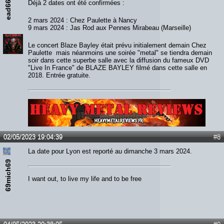
ead666
Déjà 2 dates ont été confirmées :
2 mars 2024 : Chez Paulette à Nancy
9 mars 2024 : Jas Rod aux Pennes Mirabeau (Marseille)
Le concert Blaze Bayley était prévu initialement demain Chez
Paulette mais néanmoins une soirée "metal" se tiendra demain
soir dans cette superbe salle avec la diffusion du fameux DVD
"Live In France" de BLAZE BAYLEY filmé dans cette salle en
2018. Entrée gratuite.
Lien :
http://heavymetalreviews.fr/
02/05/2023 19:04:39
#8
La date pour Lyon est reporté au dimanche 3 mars 2024.
69mich69
I want out, to live my life and to be free