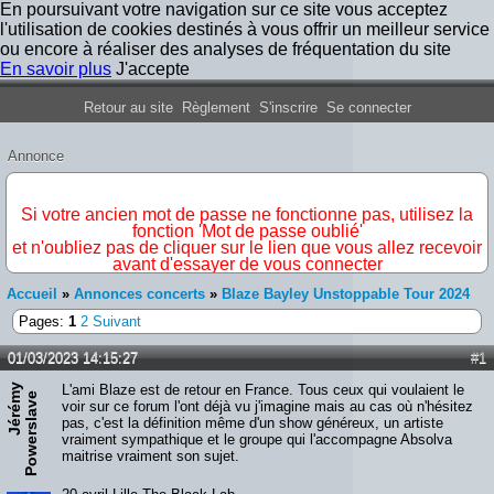
En poursuivant votre navigation sur ce site vous acceptez
l'utilisation de cookies destinés à vous offrir un meilleur service
ou encore à réaliser des analyses de fréquentation du site
En savoir plus
J'accepte
Forum Iron Maiden France
Retour au site
Règlement
S'inscrire
Se connecter
Annonce
IMPORTANT
Si votre ancien mot de passe ne fonctionne pas, utilisez la
fonction 'Mot de passe oublié'
et n'oubliez pas de cliquer sur le lien que vous allez recevoir
avant d'essayer de vous connecter
Accueil
»
Annonces concerts
»
Blaze Bayley Unstoppable Tour 2024
Pages:
1
2
Suivant
01/03/2023 14:15:27
#1
J
é
r
é
y
P
o
w
e
r
s
l
a
v
L'ami Blaze est de retour en France. Tous ceux qui voulaient le
m
e
voir sur ce forum l'ont déjà vu j'imagine mais au cas où n'hésitez
pas, c'est la définition même d'un show généreux, un artiste
vraiment sympathique et le groupe qui l'accompagne Absolva
maitrise vraiment son sujet.