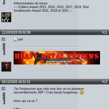
Administrateur du forum
---- Eddie's Award 2013, 2014, 2015, 2017, 2019 Rod
Smallwood's Award 2015, 2018 et 2021 ---
11/10/2023 05:52:08
#12
ead666
Lien :
http://heavymetalreviews.fr/
02/12/2023 19:31:51
#13
J'ai l'impression que cela sent bon un ou plusieurs
rassemblements IMF ! Cela faisait longtemps
ead666
Alors qui va où ?