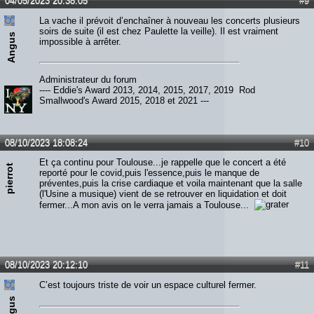
04/05/2023 20:38:05
#9
La vache il prévoit d’enchaîner à nouveau les concerts plusieurs
soirs de suite (il est chez Paulette la veille). Il est vraiment
Angus
impossible à arrêter.
Administrateur du forum
---- Eddie's Award 2013, 2014, 2015, 2017, 2019 Rod
Smallwood's Award 2015, 2018 et 2021 ---
08/10/2023 18:08:24
#10
Et ça continu pour Toulouse...je rappelle que le concert a été
pierrot
reporté pour le covid,puis l'essence,puis le manque de
préventes,puis la crise cardiaque et voila maintenant que la salle
(l'Usine a musique) vient de se retrouver en liquidation et doit
fermer...A mon avis on le verra jamais a Toulouse...
08/10/2023 20:12:10
#11
C’est toujours triste de voir un espace culturel fermer.
Angus