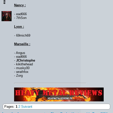
Nancy :
- ead666
- 7thSon
Lyon :
- 69mich69
Marseille :
- Angus
- ead666
-
JChristophe
- kikithehead
- musky00
- wrathfox
- Zorg
Lien :
http://heavymetalreviews.fr/
Pages:
1
2
Suivant