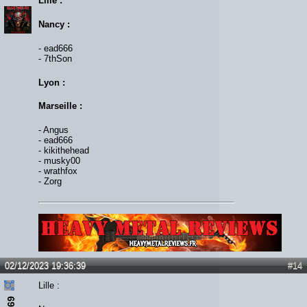
Lille :
Nancy :
- ead666
- 7thSon
Lyon :
Marseille :
- Angus
- ead666
- kikithehead
- musky00
- wrathfox
- Zorg
Lien :
http://heavymetalreviews.fr/
02/12/2023 19:36:39
#14
Lille :