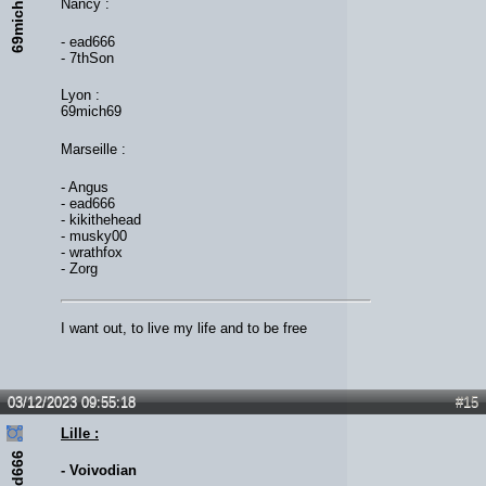
69mich69
Nancy :
- ead666
- 7thSon
Lyon :
69mich69
Marseille :
- Angus
- ead666
- kikithehead
- musky00
- wrathfox
- Zorg
I want out, to live my life and to be free
03/12/2023 09:55:18
#15
Lille :
ead666
- Voivodian