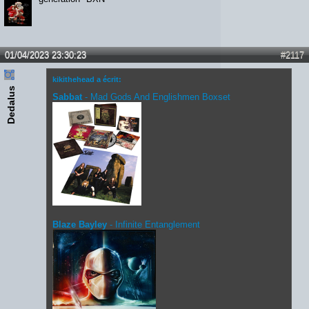
01/04/2023 23:30:23
#2117
kikithehead a écrit:
Dedalus
Sabbat
- Mad Gods And Englishmen Boxset
Blaze Bayley
- Infinite Entanglement