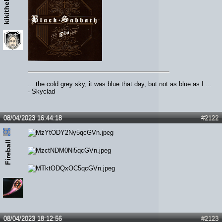
kikithehead
... the cold grey sky, it was blue that day, but not as blue as I ...
- Skyclad
08/04/2023 16:44:18
#2122
Fireball
08/04/2023 18:12:56
#2123