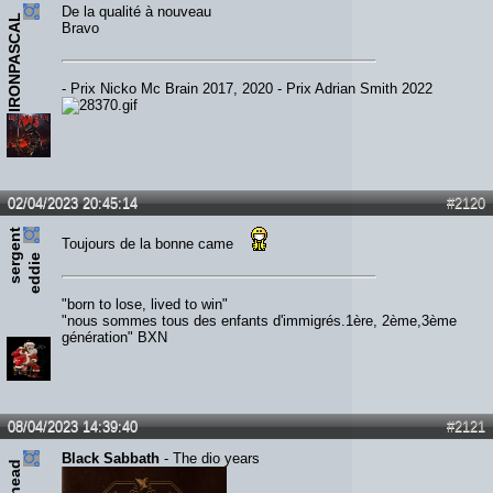
De la qualité à nouveau
IRONPASCAL
Bravo
- Prix Nicko Mc Brain 2017, 2020 - Prix Adrian Smith 2022
02/04/2023 20:45:14
#2120
s
e
r
e
n
t
e
d
d
i
Toujours de la bonne came
g
e
"born to lose, lived to win"
"nous sommes tous des enfants d'immigrés.1ère, 2ème,3ème
génération" BXN
08/04/2023 14:39:40
#2121
Black Sabbath
- The dio years