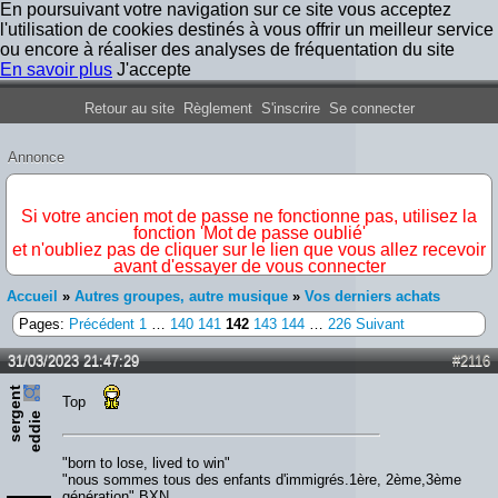
En poursuivant votre navigation sur ce site vous acceptez
l'utilisation de cookies destinés à vous offrir un meilleur service
ou encore à réaliser des analyses de fréquentation du site
En savoir plus
J'accepte
Forum Iron Maiden France
Retour au site
Règlement
S'inscrire
Se connecter
Annonce
IMPORTANT
Si votre ancien mot de passe ne fonctionne pas, utilisez la
fonction 'Mot de passe oublié'
et n'oubliez pas de cliquer sur le lien que vous allez recevoir
avant d'essayer de vous connecter
Accueil
»
Autres groupes, autre musique
»
Vos derniers achats
Pages:
Précédent
1
…
140
141
142
143
144
…
226
Suivant
31/03/2023 21:47:29
#2116
s
e
r
e
n
t
e
d
d
i
Top
g
e
"born to lose, lived to win"
"nous sommes tous des enfants d'immigrés.1ère, 2ème,3ème
génération" BXN