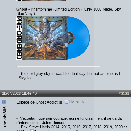
Ghost
- Phantomime (Limited Edition ¿ Only 1000 Made, Sky
Blue Vinyl)
... the cold grey sky, it was blue that day, but not as blue as I ...
- Skyclad
10/04/2023 10:46:49
#2129
Espèce de Ghost Addict !!!
thelols666
« N'écoutant que son courage, qui ne lui disait rien, il se garda
d'intervenir. » - Jules Renard
--- Prix Steve Harris 2014, 2015, 2016, 2017, 2018, 2019, 2020 et