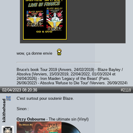
wow, ça donne envie
Bruce's book Tour 2019 (Anvers, 24/02/2019) - Blaze Bayley /
Absolva (Verviers, 15/03/2019, 22/04/2022, 01/03/2024 et
24/04/2026) - Iron Maiden 'Legacy of the Beast' (Paris,
26/06/2022) - Absolva 'Refuse to Die Tour' (Verviers, 26/09/2024)
- Paul Di'Anno (Diest, 06/12/2023) - JohnL (Verviers, 05/09/2025)
02/04/2023 08:20:36
#2118
- Smith / Kotzen (Ittre, 07/02/2026) - The Hell Patrol / Nightride
(Fléron, 28/02/2026)
C'est surtout pour soutenir Blaze.
kikithehead
Sinon :
Ozzy Osbourne
- The ultimate sin (Vinyl)