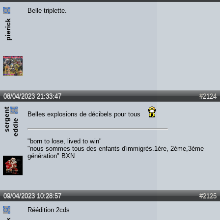
Belle triplette.
pierick
08/04/2023 21:33:47
#2124
s
e
r
e
n
t
e
d
d
i
Belles explosions de décibels pour tous
g
e
"born to lose, lived to win"
"nous sommes tous des enfants d'immigrés.1ère, 2ème,3ème
génération" BXN
09/04/2023 10:28:57
#2125
Réédition 2cds