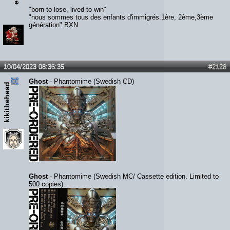
"born to lose, lived to win"
"nous sommes tous des enfants d'immigrés.1ère, 2ème,3ème
génération" BXN
10/04/2023 08:36:35
#2128
Ghost
- Phantomime (Swedish CD)
kikithehead
Ghost
- Phantomime (Swedish MC/ Cassette edition. Limited to
500 copies)