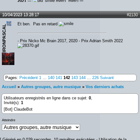
2021
---
merci, merci !!!
10/04/2023 13:28:17
#2130
Et ben. Pas en retard
IRONPASCAL
- Prix Nicko Mc Brain 2017, 2020 - Prix Adrian Smith 2022
Pages:
Précédent
1
…
140
141
142
143
144
…
226
Suivant
Accueil
»
Autres groupes, autre musique
»
Vos derniers achats
Utilisateurs enregistrés en ligne dans ce sujet:
0
,
Invité(s):
1
[Bot] ClaudeBot
Atteindre
[ Généré en 0.029 secondes, 10 requêtes exécutées - Utilisation de la