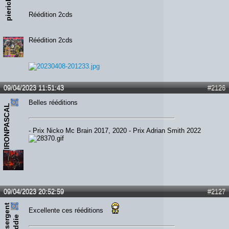
pierick
Réédition 2cds
Réédition 2cds
09/04/2023 11:51:43
#2126
Belles rééditions
IRONPASCAL
- Prix Nicko Mc Brain 2017, 2020 - Prix Adrian Smith 2022
09/04/2023 20:52:59
#2127
s
e
r
e
n
t
e
d
d
i
Excellente ces rééditions
g
e