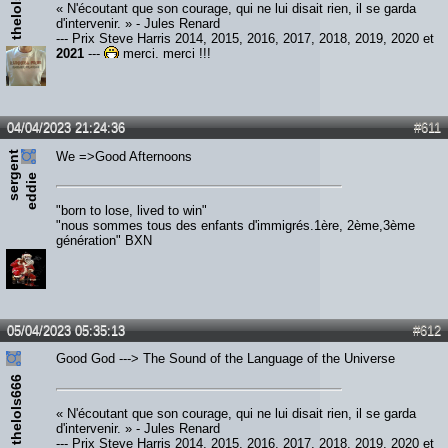
thelols666
« N'écoutant que son courage, qui ne lui disait rien, il se garda
d'intervenir. » - Jules Renard
--- Prix Steve Harris 2014, 2015, 2016, 2017, 2018, 2019, 2020 et
2021
---
merci, merci !!!
04/04/2023 21:24:36
#611
s
e
r
e
n
t
e
d
d
i
We =>Good Afternoons
g
e
"born to lose, lived to win"
"nous sommes tous des enfants d'immigrés.1ère, 2ème,3ème
génération" BXN
05/04/2023 05:35:13
#612
Good God ---> The Sound of the Language of the Universe
thelols666
« N'écoutant que son courage, qui ne lui disait rien, il se garda
d'intervenir. » - Jules Renard
--- Prix Steve Harris 2014, 2015, 2016, 2017, 2018, 2019, 2020 et