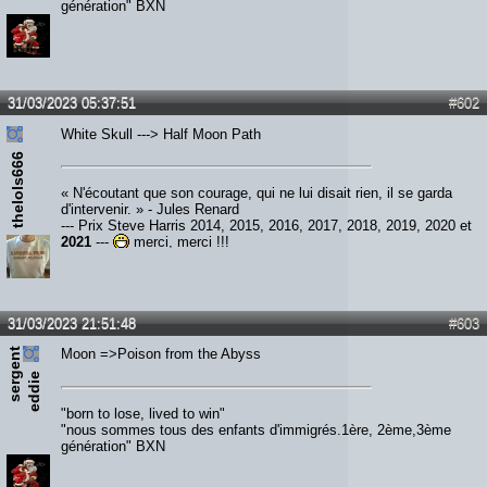
génération" BXN
31/03/2023 05:37:51
#602
White Skull ---> Half Moon Path
thelols666
« N'écoutant que son courage, qui ne lui disait rien, il se garda
d'intervenir. » - Jules Renard
--- Prix Steve Harris 2014, 2015, 2016, 2017, 2018, 2019, 2020 et
2021
---
merci, merci !!!
31/03/2023 21:51:48
#603
s
e
r
e
n
t
e
d
d
i
Moon =>Poison from the Abyss
g
e
"born to lose, lived to win"
"nous sommes tous des enfants d'immigrés.1ère, 2ème,3ème
génération" BXN