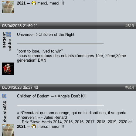
2021
---
merci, merci !!!
05/04/2023 21:59:11
#613
s
e
r
e
n
t
e
d
d
i
Universe =>Children of the Night
g
e
"born to lose, lived to win"
"nous sommes tous des enfants d'immigrés.1ère, 2ème,3ème
génération" BXN
06/04/2023 05:37:40
#614
Children of Bodom ---> Angels Don't Kill
thelols666
« N'écoutant que son courage, qui ne lui disait rien, il se garda
d'intervenir. » - Jules Renard
--- Prix Steve Harris 2014, 2015, 2016, 2017, 2018, 2019, 2020 et
2021
---
merci, merci !!!