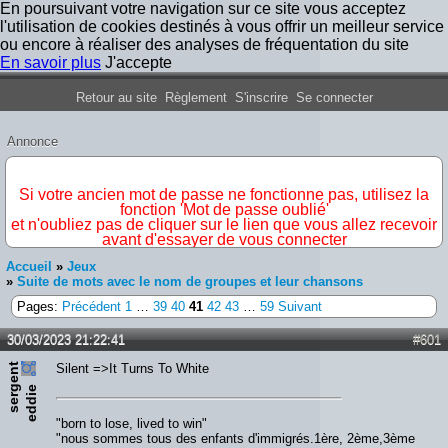
En poursuivant votre navigation sur ce site vous acceptez
l'utilisation de cookies destinés à vous offrir un meilleur service
ou encore à réaliser des analyses de fréquentation du site
En savoir plus
J'accepte
Forum Iron Maiden France
Retour au site
Règlement
S'inscrire
Se connecter
Annonce
IMPORTANT
Si votre ancien mot de passe ne fonctionne pas, utilisez la
fonction 'Mot de passe oublié'
et n'oubliez pas de cliquer sur le lien que vous allez recevoir
avant d'essayer de vous connecter
Accueil
»
Jeux
»
Suite de mots avec le nom de groupes et leur chansons
Pages:
Précédent
1
…
39
40
41
42
43
…
59
Suivant
30/03/2023 21:22:41
#601
s
e
r
e
n
t
e
d
d
i
Silent =>It Turns To White
g
e
"born to lose, lived to win"
"nous sommes tous des enfants d'immigrés.1ère, 2ème,3ème