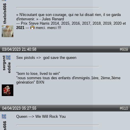
thelols666
« N'écoutant que son courage, qui ne lui disait rien, il se garda
d'intervenir. » - Jules Renard
--- Prix Steve Harris 2014, 2015, 2016, 2017, 2018, 2019, 2020 et
2021
---
merci, merci !!!
03/04/2023 21:40:58
#609
s
e
r
e
n
t
e
d
d
i
Sex pistols => god save the queen
g
e
"born to lose, lived to win"
"nous sommes tous des enfants d'immigrés.1ère, 2ème,3ème
génération" BXN
04/04/2023 05:27:55
#610
Queen ---> We Will Rock You