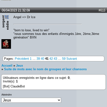
06/04/2023 21:32:09
#615
s
e
r
e
n
t
e
d
d
i
Angel => Dr Ice
g
e
"born to lose, lived to win"
"nous sommes tous des enfants d'immigrés.1ère, 2ème,3ème
génération" BXN
Pages:
Précédent
1
…
39
40
41
42
43
…
59
Suivant
Accueil
»
Jeux
»
Suite de mots avec le nom de groupes et leur chansons
Utilisateurs enregistrés en ligne dans ce sujet:
0
,
Invité(s):
1
[Bot] ClaudeBot
Atteindre