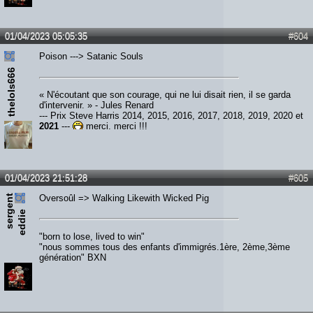
01/04/2023 05:05:35
#604
Poison ---> Satanic Souls
thelols666
« N'écoutant que son courage, qui ne lui disait rien, il se garda
d'intervenir. » - Jules Renard
--- Prix Steve Harris 2014, 2015, 2016, 2017, 2018, 2019, 2020 et
2021
---
merci, merci !!!
01/04/2023 21:51:28
#605
s
e
r
e
n
t
e
d
d
i
Oversoûl => Walking Likewith Wicked Pig
g
e
"born to lose, lived to win"
"nous sommes tous des enfants d'immigrés.1ère, 2ème,3ème
génération" BXN