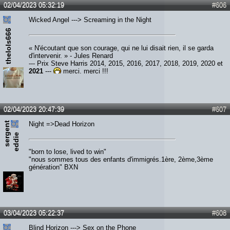
02/04/2023 05:32:19
#606
Wicked Angel ---> Screaming in the Night
thelols666
« N'écoutant que son courage, qui ne lui disait rien, il se garda
d'intervenir. » - Jules Renard
--- Prix Steve Harris 2014, 2015, 2016, 2017, 2018, 2019, 2020 et
2021
---
merci, merci !!!
02/04/2023 20:47:39
#607
s
e
r
e
n
t
e
d
d
i
Night =>Dead Horizon
g
e
"born to lose, lived to win"
"nous sommes tous des enfants d'immigrés.1ère, 2ème,3ème
génération" BXN
03/04/2023 05:22:37
#608
Blind Horizon ---> Sex on the Phone