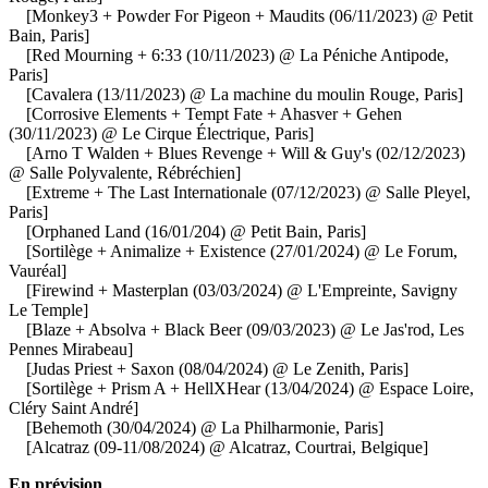
[Monkey3 + Powder For Pigeon + Maudits (06/11/2023) @ Petit
Bain, Paris]
[Red Mourning + 6:33 (10/11/2023) @ La Péniche Antipode,
Paris]
[Cavalera (13/11/2023) @ La machine du moulin Rouge, Paris]
[Corrosive Elements + Tempt Fate + Ahasver + Gehen
(30/11/2023) @ Le Cirque Électrique, Paris]
[Arno T Walden + Blues Revenge + Will & Guy's (02/12/2023)
@ Salle Polyvalente, Rébréchien]
[Extreme + The Last Internationale (07/12/2023) @ Salle Pleyel,
Paris]
[Orphaned Land (16/01/204) @ Petit Bain, Paris]
[Sortilège + Animalize + Existence (27/01/2024) @ Le Forum,
Vauréal]
[Firewind + Masterplan (03/03/2024) @ L'Empreinte, Savigny
Le Temple]
[Blaze + Absolva + Black Beer (09/03/2023) @ Le Jas'rod, Les
Pennes Mirabeau]
[Judas Priest + Saxon (08/04/2024) @ Le Zenith, Paris]
[Sortilège + Prism A + HellXHear (13/04/2024) @ Espace Loire,
Cléry Saint André]
[Behemoth (30/04/2024) @ La Philharmonie, Paris]
[Alcatraz (09-11/08/2024) @ Alcatraz, Courtrai, Belgique]
En prévision