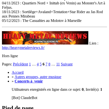
04/11/2023 : Quartiers Nord + Inittab (ex Venin) au Monster's Art à
Fréjus.
18/11/2023 : Sortilège+Avaland+Tentation+Star Rider au Jas Rod
aux Pennes Mirabeau
05/12/2023 : The Casualties au Molotov à Marseille
Lien :
http://heavymetalreviews.fr/
Hors ligne
Pages:
Précédent
1
…
4
5
6
7
8
…
11
Suivant
Accueil
»
Autres groupes, autre musique
»
Concerts à venir
Utilisateurs enregistrés en ligne dans ce sujet:
0
, Invité(s):
1
[Bot] ClaudeBot
Pied de page