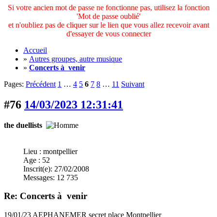
Si votre ancien mot de passe ne fonctionne pas, utilisez la fonction
'Mot de passe oublié'
et n'oubliez pas de cliquer sur le lien que vous allez recevoir avant
d'essayer de vous connecter
Accueil
»
Autres groupes, autre musique
»
Concerts à venir
Pages:
Précédent
1
…
4
5
6
7
8
…
11
Suivant
#76
14/03/2023 12:31:41
the duellists
Lieu : montpellier
Age : 52
Inscrit(e): 27/02/2008
Messages: 12 735
Re: Concerts à venir
19/01/23 AEPHANEMER secret place Montpellier