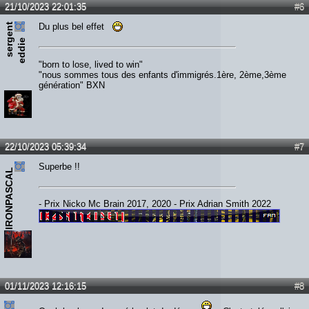
21/10/2023 22:01:35
#6
s
e
r
e
n
t
e
d
d
i
Du plus bel effet
g
e
"born to lose, lived to win"
"nous sommes tous des enfants d'immigrés.1ère, 2ème,3ème
génération" BXN
22/10/2023 05:39:34
#7
Superbe !!
IRONPASCAL
- Prix Nicko Mc Brain 2017, 2020 - Prix Adrian Smith 2022
01/11/2023 12:16:15
#8