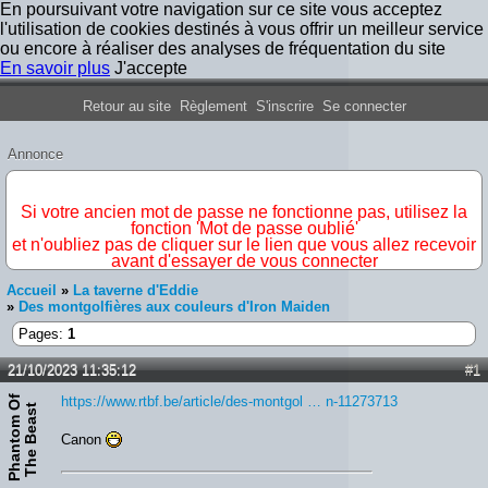
En poursuivant votre navigation sur ce site vous acceptez
l'utilisation de cookies destinés à vous offrir un meilleur service
ou encore à réaliser des analyses de fréquentation du site
En savoir plus
J'accepte
Forum Iron Maiden France
Retour au site
Règlement
S'inscrire
Se connecter
Annonce
IMPORTANT
Si votre ancien mot de passe ne fonctionne pas, utilisez la
fonction 'Mot de passe oublié'
et n'oubliez pas de cliquer sur le lien que vous allez recevoir
avant d'essayer de vous connecter
Accueil
»
La taverne d'Eddie
»
Des montgolfières aux couleurs d'Iron Maiden
Pages:
1
21/10/2023 11:35:12
#1
P
h
a
n
t
o
m
O
f
T
h
e
B
e
a
s
https://www.rtbf.be/article/des-montgol … n-11273713
t
Canon