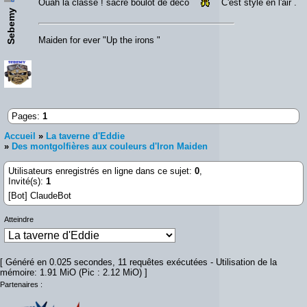
Ouah la classe ! sacré boulot de déco
C'est stylé en l'air .
Sebemy
Maiden for ever "Up the irons "
Pages:
1
Accueil
»
La taverne d'Eddie
»
Des montgolfières aux couleurs d'Iron Maiden
Utilisateurs enregistrés en ligne dans ce sujet:
0
,
Invité(s):
1
[Bot] ClaudeBot
Atteindre
[ Généré en 0.025 secondes, 11 requêtes exécutées - Utilisation de la
mémoire: 1.91 MiO (Pic : 2.12 MiO) ]
Partenaires :